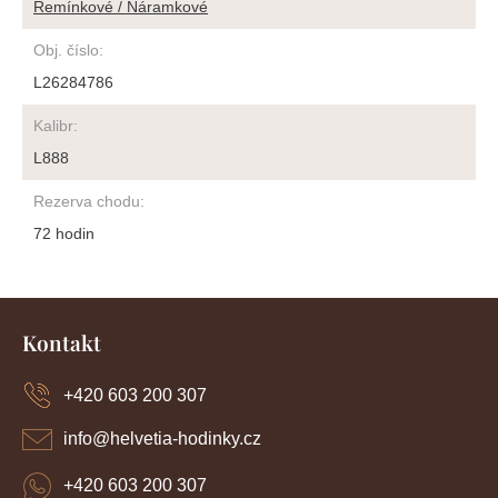
Řemínkové / Náramkové
Obj. číslo
:
L26284786
Kalibr
:
L888
Rezerva chodu
:
72 hodin
Z
á
Kontakt
p
a
+420 603 200 307
t
í
info
@
helvetia-hodinky.cz
+420 603 200 307