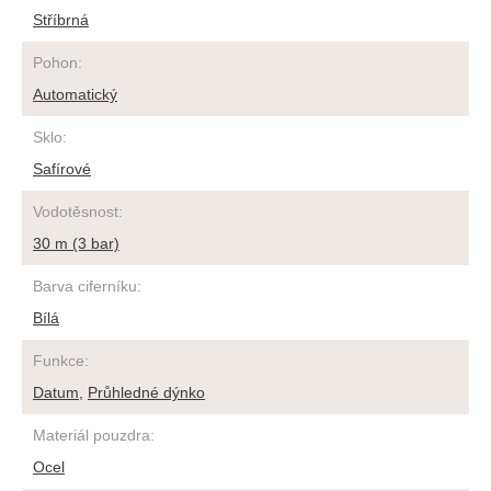
Stříbrná
Pohon
:
Automatický
Sklo
:
Safírové
Vodotěsnost
:
30 m (3 bar)
Barva ciferníku
:
Bílá
Funkce
:
Datum
,
Průhledné dýnko
Materiál pouzdra
:
Ocel