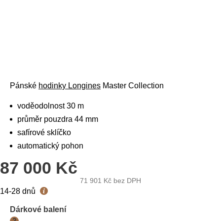
Pánské
hodinky Longines
Master Collection
voděodolnost 30 m
průměr pouzdra 44 mm
safírové sklíčko
automatický pohon
87 000 Kč
71 901 Kč
bez DPH
Měrná
14-28 dnů
cena:
Dárkové balení
?