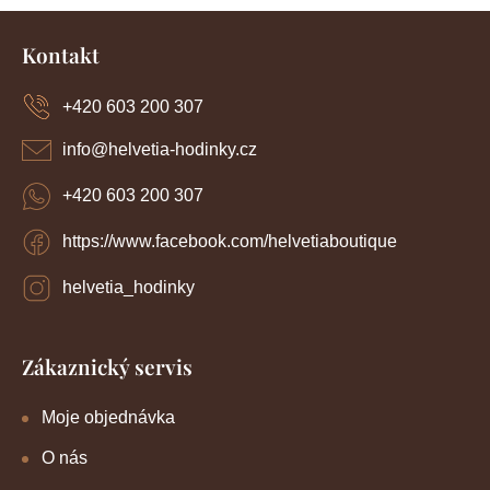
Z
á
Kontakt
p
a
+420 603 200 307
t
í
info
@
helvetia-hodinky.cz
+420 603 200 307
https://www.facebook.com/helvetiaboutique
helvetia_hodinky
Zákaznický servis
Moje objednávka
O nás