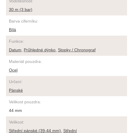
Vodotěsnost
:
30 m (3 bar)
Barva ciferníku
:
Bílá
Funkce
:
Datum
,
Průhledné dýnko
,
Stopky / Chronograf
Materiál pouzdra
:
Ocel
Určení
:
Pánské
Velikost pouzdra
:
44 mm
Velikost
:
Střední pánské (39-44 mm)
,
Střední