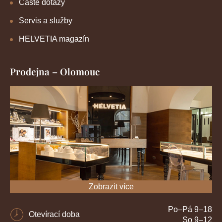
Časté dotazy
Servis a služby
HELVETIA magazín
Prodejna – Olomouc
Zobrazit více
Po–Pá 9–18
Otevírací doba
So 9–12