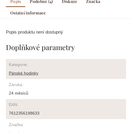
Popis
Podobné (4)
Diskuze
Značka
Ostatní informace
Popis produktu není dostupný
Doplňkové parametry
Kategorie
:
Pánské hodinky
Záruka
:
24 měsíců
EAN
:
7612356198633
Značka
: