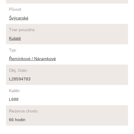
Původ
:
Švýcarské
Tvar pouzdra
:
Kulaté
Typ
:
Řemínkové / Náramkové
Obj. číslo
:
L28594783
Kalibr
:
L688
Rezerva chodu
:
66 hodin