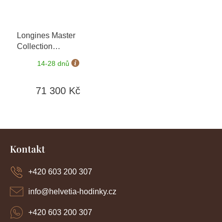
Longines Master
Collection
L2.893.4.97.6
+ záruka
14-28 dnů
5 let + možnost výměny
do 90 dní
71 300 Kč
Z
á
Kontakt
p
a
+420 603 200 307
t
í
info
@
helvetia-hodinky.cz
+420 603 200 307