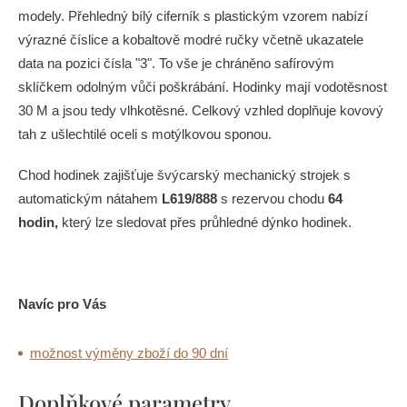
modely. Přehledný bílý ciferník s plastickým vzorem nabízí
výrazné číslice a kobaltově modré ručky včetně ukazatele
data na pozici čísla "3". To vše je chráněno safírovým
sklíčkem odolným vůči poškrábání. Hodinky mají vodotěsnost
30 M a jsou tedy vlhkotěsné. Celkový vzhled doplňuje kovový
tah z ušlechtilé oceli s motýlkovou sponou.
Chod hodinek zajišťuje švýcarský mechanický strojek s
automatickým nátahem
L619/888
s rezervou chodu
64
hodin,
který lze sledovat přes průhledné dýnko hodinek.
Navíc pro Vás
možnost výměny zboží do 90 dní
Doplňkové parametry