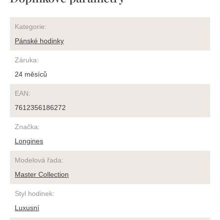
Kategorie
:
Pánské hodinky
Záruka
:
24 měsíců
EAN
:
7612356186272
Značka
:
Longines
Modelová řada
:
Master Collection
Styl hodinek
:
Luxusní