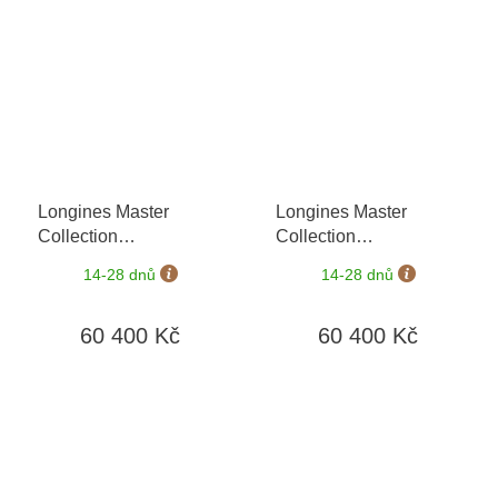
Longines Master
Longines Master
Collection
Collection
L2.893.4.78.3
+ záruka
L2.893.4.92.6
+ záruka
14-28 dnů
14-28 dnů
5 let + možnost výměny
5 let + možnost výměny
do 90 dní
do 90 dní
60 400 Kč
60 400 Kč