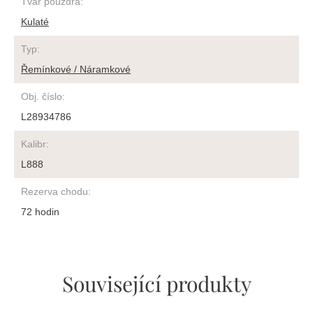
Tvar pouzdra
:
Kulaté
Typ
:
Řemínkové / Náramkové
Obj. číslo
:
L28934786
Kalibr
:
L888
Rezerva chodu
:
72 hodin
Související produkty