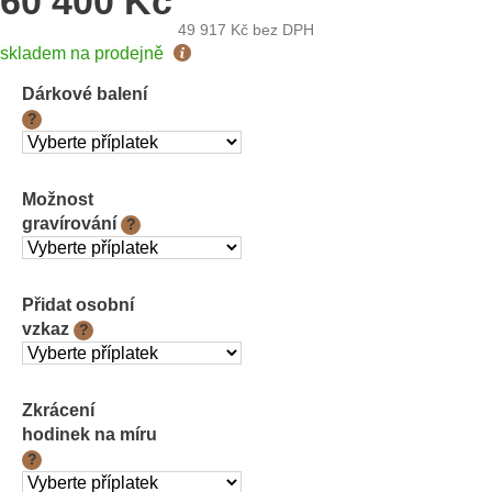
60 400 Kč
49 917 Kč
bez DPH
Měrná
skladem na prodejně
cena:
Dárkové balení
?
Možnost
gravírování
?
Přidat osobní
vzkaz
?
Zkrácení
hodinek na míru
?