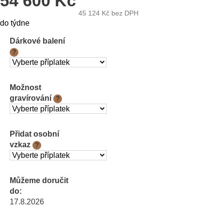
54 600 Kč
45 124 Kč
bez DPH
Měrná
do týdne
cena:
Dárkové balení
?
Možnost
gravírování
?
Přidat osobní
vzkaz
?
Můžeme doručit
do:
17.8.2026