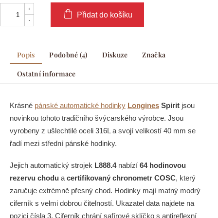
Přidat do košíku
Popis
Podobné (4)
Diskuze
Značka
Ostatní informace
Krásné
pánské automatické hodinky
Longines
Spirit
jsou
novinkou tohoto tradičního švýcarského výrobce. Jsou
vyrobeny z ušlechtilé oceli 316L a svojí velikostí 40 mm se
řadí mezi střední pánské hodinky.
Jejich automatický strojek
L888.4
nabízí
64
hodinovou
rezervu chodu
a
certifikovaný chronometr COSC
, který
zaručuje extrémně přesný chod. Hodinky mají matný modrý
ciferník s velmi dobrou čitelností. Ukazatel data najdete na
pozici čísla 3. Ciferník chrání safírové sklíčko s antireflexní