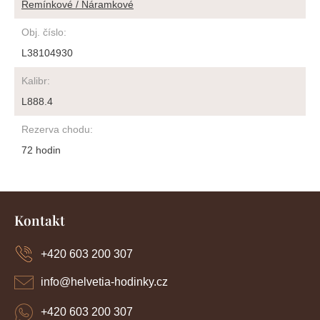
Řemínkové / Náramkové
Obj. číslo
:
L38104930
Kalibr
:
L888.4
Rezerva chodu
:
72 hodin
Z
á
Kontakt
p
a
+420 603 200 307
t
í
info
@
helvetia-hodinky.cz
+420 603 200 307