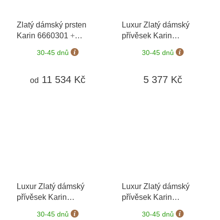
Zlatý dámský prsten
Luxur Zlatý dámský
Karin 6660301
+
přívěsek Karin
možnost výměny do 90
6620248
+ možnost
30-45 dnů
30-45 dnů
dní
výměny do 90 dní
11 534 Kč
5 377 Kč
od
Luxur Zlatý dámský
Luxur Zlatý dámský
přívěsek Karin
přívěsek Karin
6670248
+ možnost
6670248
+ možnost
30-45 dnů
30-45 dnů
výměny do 90 dní
výměny do 90 dní