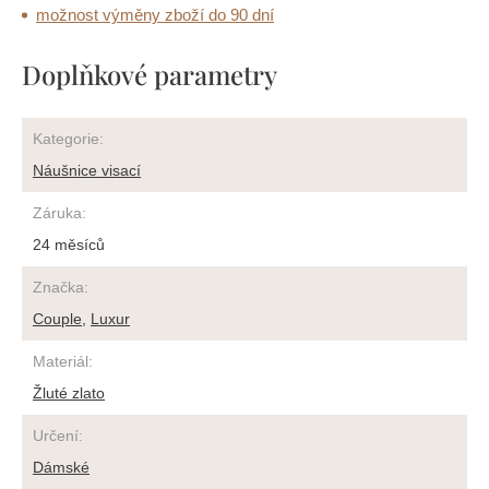
možnost výměny zboží do 90 dní
Doplňkové parametry
Kategorie
:
Náušnice visací
Záruka
:
24 měsíců
Značka
:
Couple
,
Luxur
Materiál
:
Žluté zlato
Určení
:
Dámské