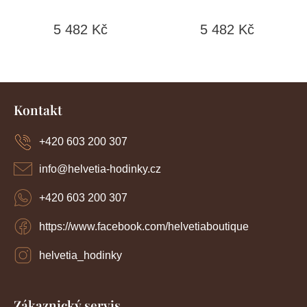
5 482 Kč
5 482 Kč
Z
á
Kontakt
p
a
+420 603 200 307
t
í
info
@
helvetia-hodinky.cz
+420 603 200 307
https://www.facebook.com/helvetiaboutique
helvetia_hodinky
Zákaznický servis