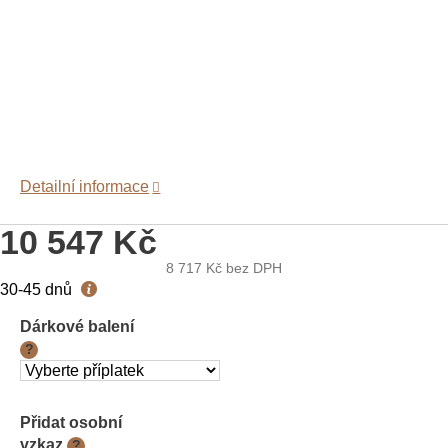
Detailní informace
10 547 Kč
8 717 Kč
bez DPH
Měrná
30-45 dnů
cena:
Dárkové balení
?
Přidat osobní
vzkaz
?