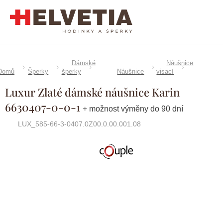
Přejít
na
obsah
Dámské
Náušnice
Domů
Šperky
šperky
Náušnice
visací
Luxur Zlaté dámské náušnice Karin
6630407-0-0-1
+ možnost výměny do 90 dní
LUX_585-66-3-0407.0Z00.0.00.001.08
Značka:
Couple