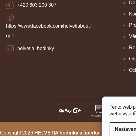
Dop
+420 603 200 307
Kon
Pr
https://www.facebook.com/helvetiabouti
que
Věr
Re
helvetia_hodinky
Ob
Oc
Tento web p
webu vyjadřu
Nastaven
Copyright 2026
HELVETIA hodinky a šperky
. Všechna práva