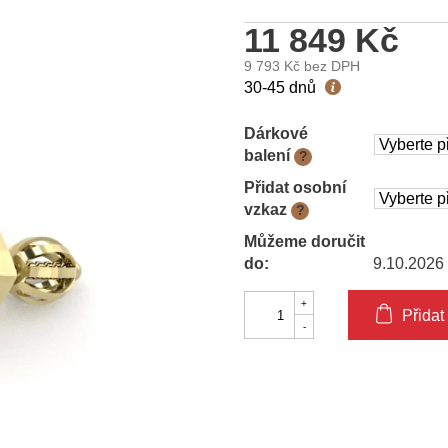
11 849 Kč
9 793 Kč
bez DPH
Měrná
30-45 dnů
cena:
Dárkové
balení
?
Přidat osobní
vzkaz
?
Můžeme doručit
do:
9.10.2026
Přidat