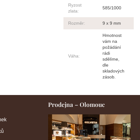
Ryzost
585/1000
zlata
:
Rozměr
:
9 x 9 mm
Hmotnost
vám na
požádání
rádi
Váha
:
sdělíme,
dle
skladových
zásob.
Prodejna – Olomouc
nek
ků