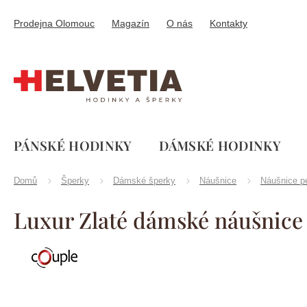
Přejít
na
Prodejna Olomouc
Magazín
O nás
Kontakty
obsah
PÁNSKÉ HODINKY
DÁMSKÉ HODINKY
Domů
Šperky
Dámské šperky
Náušnice
Náušnice p
Luxur Zlaté dámské náušnice
Značka:
Couple