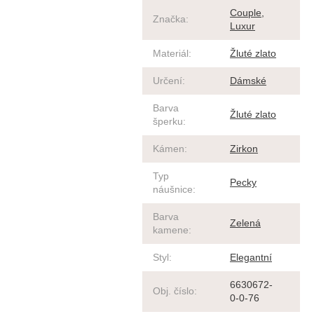
Couple
,
Značka
:
Luxur
Materiál
:
Žluté zlato
Určení
:
Dámské
Barva
Žluté zlato
šperku
:
Kámen
:
Zirkon
Typ
Pecky
náušnice
:
Barva
Zelená
kamene
:
Styl
:
Elegantní
6630672-
Obj. číslo
:
0-0-76