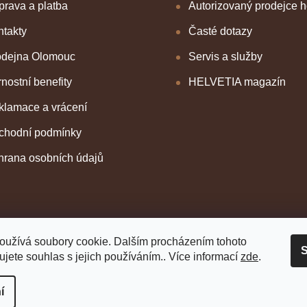
rava a platba
Autorizovaný prodejce 
takty
Časté dotazy
odejna Olomouc
Servis a služby
nostní benefity
HELVETIA magazín
klamace a vrácení
chodní podmínky
hrana osobních údajů
oužívá soubory cookie. Dalším procházením tohoto
S
jete souhlas s jejich používáním.. Více informací
zde
.
í
 vyhrazena.