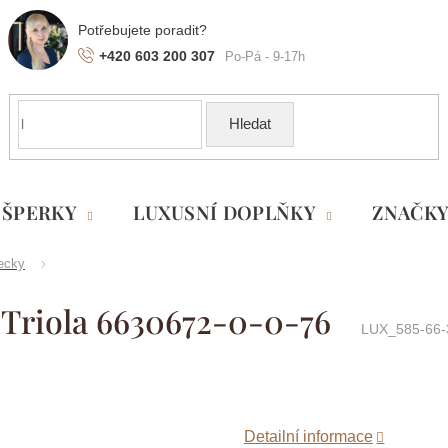
+420 603 200 307
Hledat
ŠPERKY
LUXUSNÍ DOPLŇKY
ZNAČK
ecky
 Triola 6630672-0-0-76
LUX_585-66-
Detailní informace