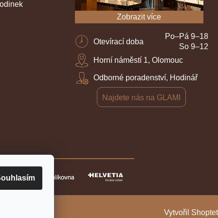
hodinek
Zobrazit více
Po–Pá 9–18
Otevírací doba
So 9–12
Horní náměstí 1, Olomouc
Odborné poradenství, Hodinář
Najdete nás na GLAMI
ouhlasím
Vytvořil Shoptet