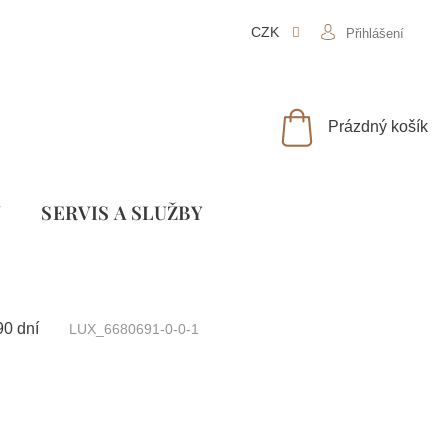
CZK
Přihlášení
NÁKUPNÍ
Prázdný košík
KOŠÍK
Y
SLUŽBY
90 dní
LUX_6680691-0-0-1