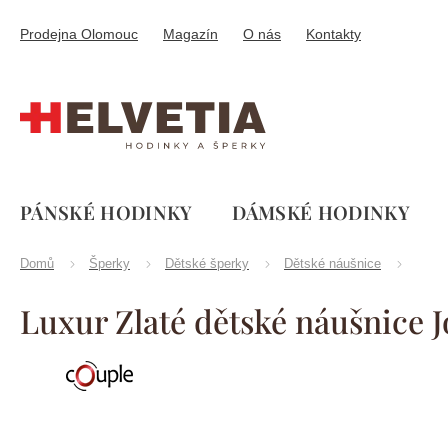
Přejít
na
Prodejna Olomouc
Magazín
O nás
Kontakty
obsah
PÁNSKÉ HODINKY
DÁMSKÉ HODINKY
Domů
Šperky
Dětské šperky
Dětské náušnice
Luxur Zlaté dětské náušnice 
Značka:
Couple