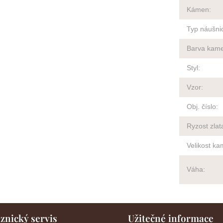
Kámen
:
Typ náušni
Barva kam
Styl
:
Vzor
:
Obj. číslo
:
Ryzost zlat
Velikost k
Váha
:
znický servis
Užitečné informace