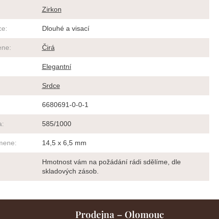
Zirkon
ce
:
Dlouhé a visací
ene
:
Čirá
Elegantní
Srdce
6680691-0-0-1
a
:
585/1000
amene
:
14,5 x 6,5 mm
Hmotnost vám na požádání rádi sdělíme, dle
skladových zásob.
Prodejna – Olomouc