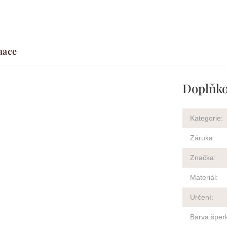
mace
Doplňko
Kategorie
:
Záruka
:
Značka
:
Materiál
:
Určení
:
Barva šper