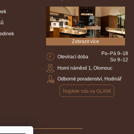
nek
ků
hodinek
Zobrazit více
Po–Pá 9–18
Otevírací doba
So 9–12
Horní náměstí 1, Olomouc
Odborné poradenství, Hodinář
Najdete nás na GLAMI