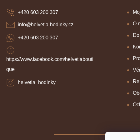
p
a
Mo
+420 603 200 307
t
í
O 
info
@
helvetia-hodinky.cz
Dop
+420 603 200 307
Kon
Pr
https://www.facebook.com/helvetiabouti
que
Věr
Re
helvetia_hodinky
Ob
Oc