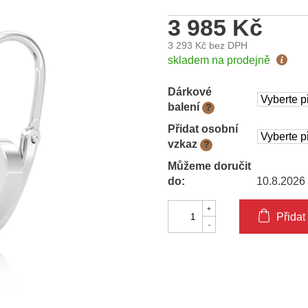
3 985 Kč
3 293 Kč
bez DPH
Měrná
skladem na prodejně
cena:
Dárkové
balení
?
Přidat osobní
vzkaz
?
Můžeme doručit
do:
10.8.2026
Přidat