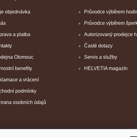
je objednávka
Průvodce výběrem hodi
nás
Průvodce výběrem šper
rava a platba
Autorizovaný prodejce 
takty
Časté dotazy
odejna Olomouc
Servis a služby
nostní benefity
HELVETIA magazín
klamace a vrácení
chodní podmínky
hrana osobních údajů