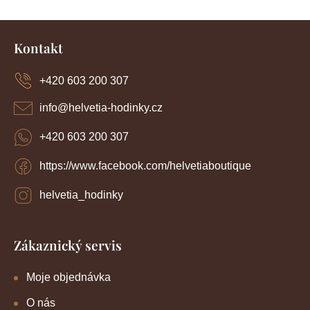
Z
á
Kontakt
p
a
+420 603 200 307
t
í
info
@
helvetia-hodinky.cz
+420 603 200 307
https://www.facebook.com/helvetiaboutique
helvetia_hodinky
Zákaznický servis
Moje objednávka
O nás