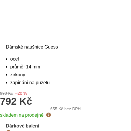
Dámské náušnice
Guess
ocel
průměr 14 mm
zirkony
zapínání na puzetu
990 Kč
–20 %
792 Kč
655 Kč
bez DPH
Měrná
skladem na prodejně
cena:
Dárkové balení