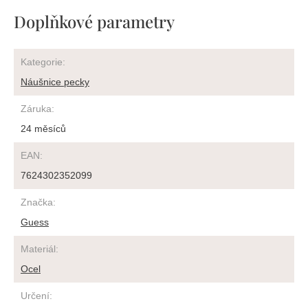
Doplňkové parametry
Kategorie
:
Náušnice pecky
Záruka
:
24 měsíců
EAN
:
7624302352099
Značka
:
Guess
Materiál
:
Ocel
Určení
: