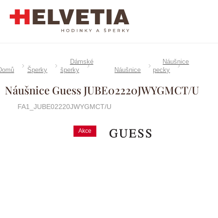
Přejít
na
obsah
Dámské
Náušnice
Domů
Šperky
šperky
Náušnice
pecky
Náušnice Guess JUBE02220JWYGMCT/U
FA1_JUBE02220JWYGMCT/U
Akce
Značka:
Guess