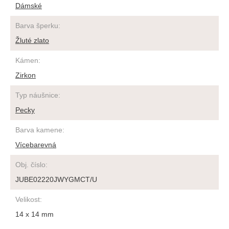
Dámské
Barva šperku
:
Žluté zlato
Kámen
:
Zirkon
Typ náušnice
:
Pecky
Barva kamene
:
Vícebarevná
Obj. číslo
:
JUBE02220JWYGMCT/U
Velikost
:
14 x 14 mm