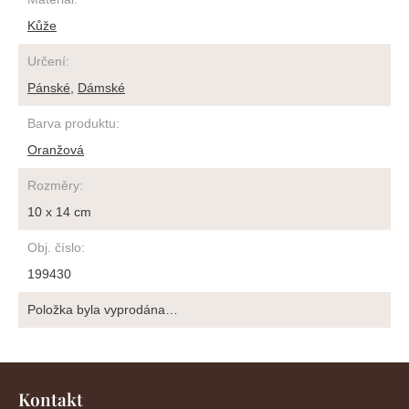
Kůže
Určení
:
Pánské
,
Dámské
Barva produktu
:
Oranžová
Rozměry
:
10 x 14 cm
Obj. číslo
:
199430
Položka byla vyprodána…
Z
á
Kontakt