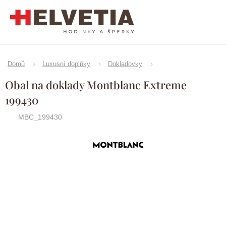
Přejít
na
obsah
Domů
Luxusní doplňky
Dokladovky
Obal na doklady Montblanc Extreme
199430
MBC_199430
Značka:
Montblanc