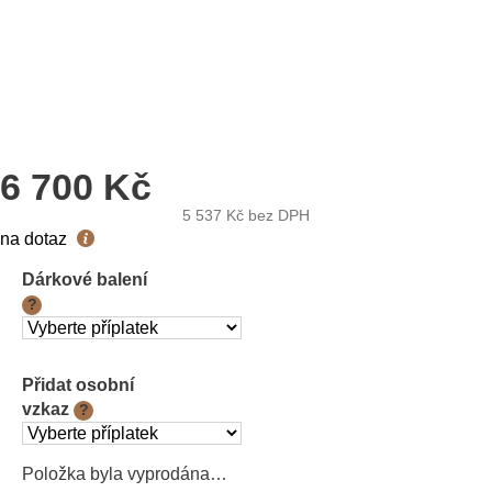
6 700 Kč
5 537 Kč
bez DPH
Měrná
na dotaz
cena:
Dárkové balení
?
Přidat osobní
vzkaz
?
Položka byla vyprodána…