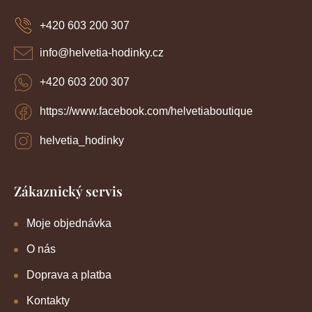
p
a
+420 603 200 307
t
í
info
@
helvetia-hodinky.cz
+420 603 200 307
https://www.facebook.com/helvetiaboutique
helvetia_hodinky
Zákaznický servis
Moje objednávka
O nás
Doprava a platba
Kontakty