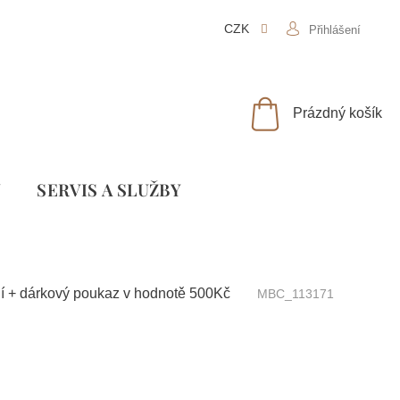
CZK
Přihlášení
NÁKUPNÍ
Prázdný košík
KOŠÍK
Y
SLUŽBY
í + dárkový poukaz v hodnotě 500Kč
MBC_113171