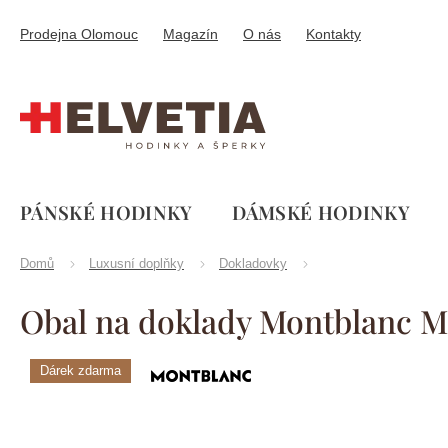
Přejít
na
Prodejna Olomouc
Magazín
O nás
Kontakty
obsah
PÁNSKÉ HODINKY
DÁMSKÉ HODINKY
Domů
Luxusní doplňky
Dokladovky
Obal na doklady Montblanc Me
Dárek zdarma
Značka:
Montblanc