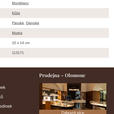
Montblanc
Kůže
Pánské
,
Dámské
Modrá
10 x 14 cm
113171
Prodejna – Olomouc
nek
ků
hodinek
Zobrazit více