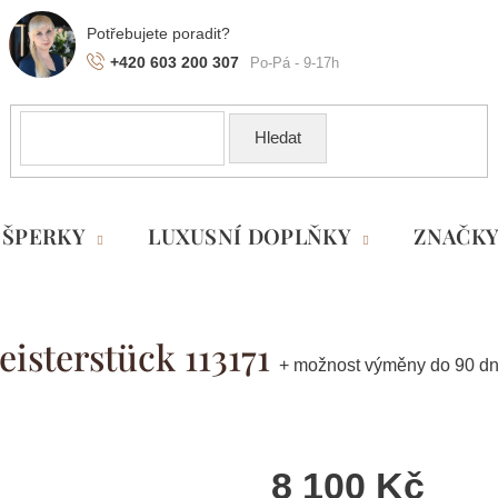
+420 603 200 307
Hledat
ŠPERKY
LUXUSNÍ DOPLŇKY
ZNAČK
isterstück 113171
+ možnost výměny do 90 dn
8 100 Kč