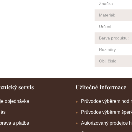
Značka
:
Materiál
:
Určení
:
Barva produktu
:
Rozměry
:
Obj. číslo
:
znický servis
Užitečné informace
je objednávka
Průvodce výběrem hodi
nás
Průvodce výběrem šper
rava a platba
Autorizovaný prodejce 