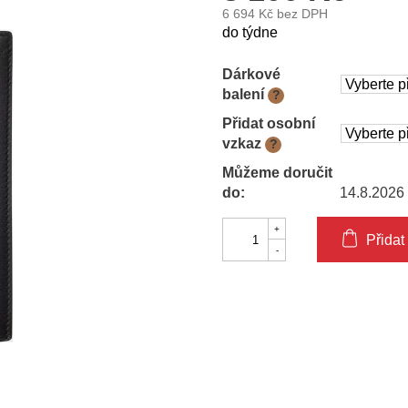
6 694 Kč
bez DPH
Měrná
do týdne
cena:
Dárkové
balení
?
Přidat osobní
vzkaz
?
Můžeme doručit
do:
14.8.2026
Přidat