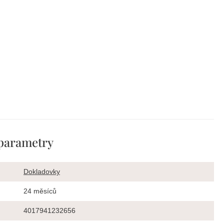
parametry
Dokladovky
24 měsíců
4017941232656