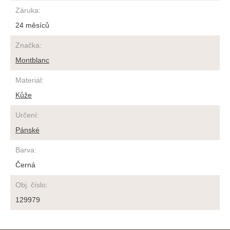
Záruka
:
24 měsíců
Značka
:
Montblanc
Materiál
:
Kůže
Určení
:
Pánské
Barva
:
Černá
Obj. číslo
:
129979