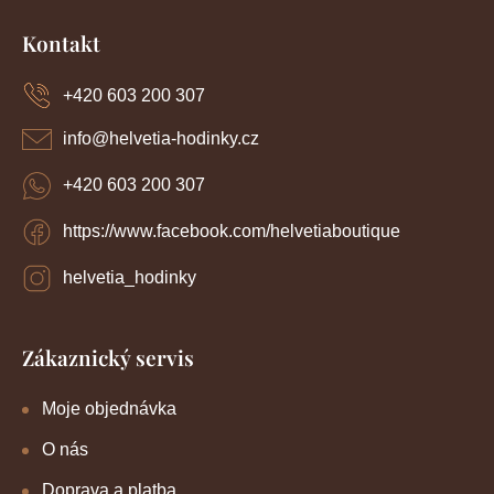
Z
á
Kontakt
p
a
+420 603 200 307
t
í
info
@
helvetia-hodinky.cz
+420 603 200 307
https://www.facebook.com/helvetiaboutique
helvetia_hodinky
Zákaznický servis
Moje objednávka
O nás
Doprava a platba