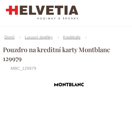
Přejít
na
obsah
Domů
Luxusní doplňky
Kreditkáře
Pouzdro na kreditní karty Montblanc
129979
MBC_129979
Značka:
Montblanc