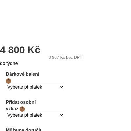
4 800 Kč
3 967 Kč
bez DPH
Měrná
do týdne
cena:
Dárkové balení
?
Přidat osobní
vzkaz
?
Můžeme doručit