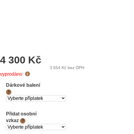
4 300 Kč
3 554 Kč
bez DPH
Měrná
vyprodáno
cena:
Dárkové balení
?
Přidat osobní
vzkaz
?