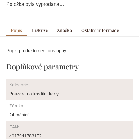
Položka byla vyprodána…
Popis
Diskuze
Značka
Ostatní informace
Popis produktu není dostupný
Doplňkové parametry
Kategorie
:
Pouzdra na kreditní karty
Záruka
:
24 měsíců
EAN
:
4017941783172