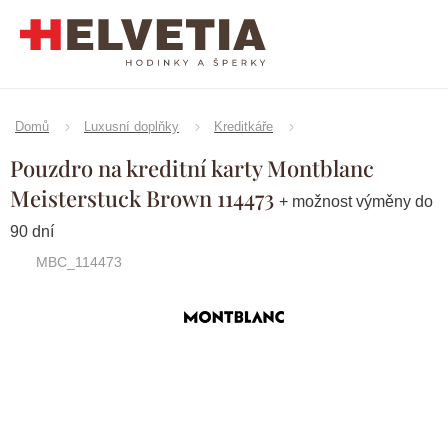
Přejít
na
obsah
Domů
Luxusní doplňky
Kreditkáře
Pouzdro na kreditní karty Montblanc
Meisterstuck Brown 114473
+ možnost výměny do
90 dní
MBC_114473
Značka:
Montblanc