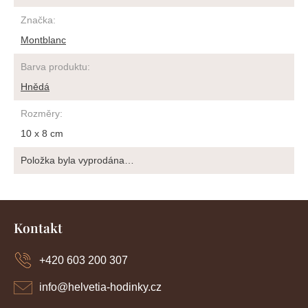
Značka
:
Montblanc
Barva produktu
:
Hnědá
Rozměry
:
10 x 8 cm
Položka byla vyprodána…
Z
á
Kontakt
p
a
+420 603 200 307
t
í
info
@
helvetia-hodinky.cz