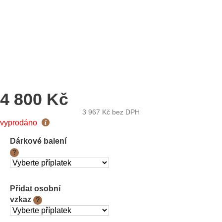
4 800 Kč
3 967 Kč
bez DPH
Měrná
vyprodáno
cena:
Dárkové balení
?
Přidat osobní
vzkaz
?