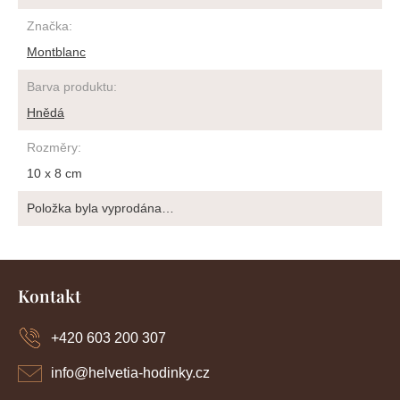
Značka
:
Montblanc
Barva produktu
:
Hnědá
Rozměry
:
10 x 8 cm
Položka byla vyprodána…
Z
á
Kontakt
p
a
+420 603 200 307
t
í
info
@
helvetia-hodinky.cz