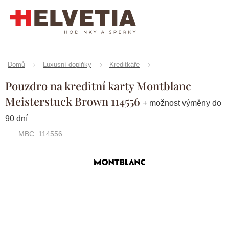
Přejít
na
obsah
Domů
Luxusní doplňky
Kreditkáře
Pouzdro na kreditní karty Montblanc
Meisterstuck Brown 114556
+ možnost výměny do
90 dní
MBC_114556
Značka:
Montblanc