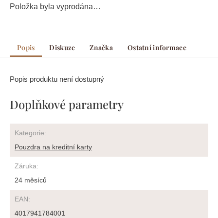
Položka byla vyprodána…
Popis
Diskuze
Značka
Ostatní informace
Popis produktu není dostupný
Doplňkové parametry
Kategorie
:
Pouzdra na kreditní karty
Záruka
:
24 měsíců
EAN
:
4017941784001