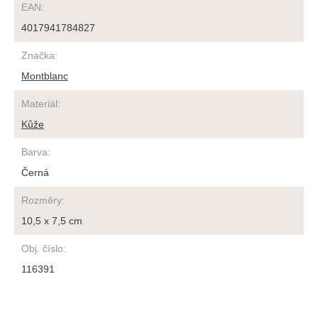
EAN
:
4017941784827
Značka
:
Montblanc
Materiál
:
Kůže
Barva
:
Černá
Rozměry
:
10,5 x 7,5 cm
Obj. číslo
:
116391