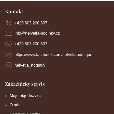
Z
á
Kontakt
p
a
+420 603 200 307
t
í
info
@
helvetia-hodinky.cz
+420 603 200 307
https://www.facebook.com/helvetiaboutique
helvetia_hodinky
Zákaznický servis
Moje objednávka
O nás