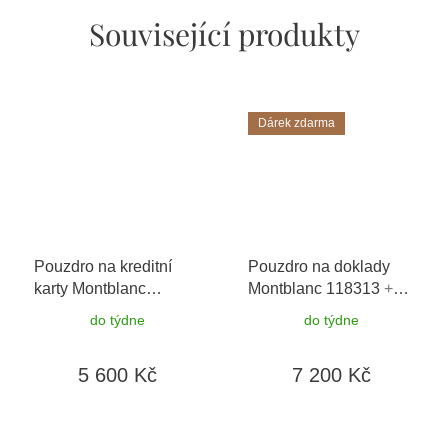
Související produkty
Dárek zdarma
Pouzdro na kreditní
Pouzdro na doklady
karty Montblanc
Montblanc 118313
+
114510
+ možnost
možnost výměny do 90
do týdne
do týdne
výměny do 90 dní
dní + dárkový poukaz v
hodnotě 500Kč
5 600 Kč
7 200 Kč