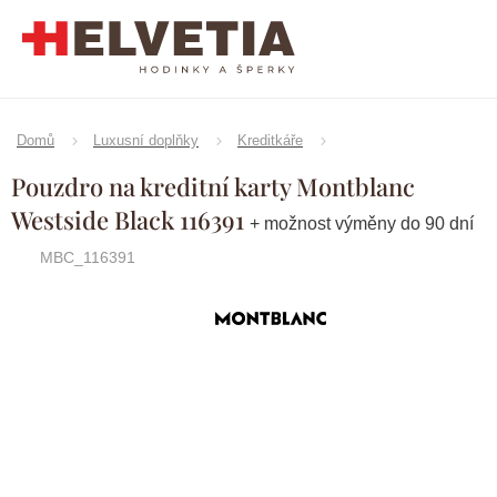
Přejít
na
obsah
Domů
Luxusní doplňky
Kreditkáře
Pouzdro na kreditní karty Montblanc
Westside Black 116391
+ možnost výměny do 90 dní
MBC_116391
Značka:
Montblanc