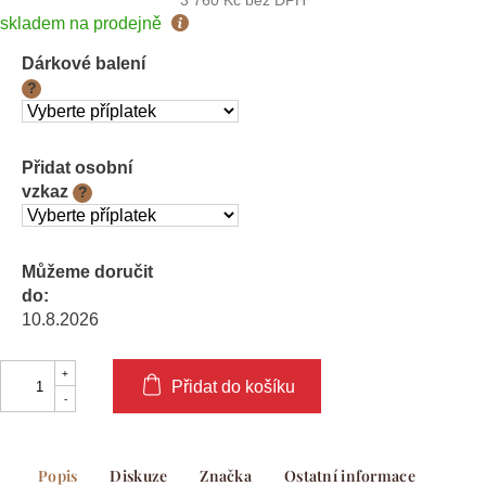
3 760 Kč
bez DPH
Měrná
skladem na prodejně
cena:
Dárkové balení
?
Přidat osobní
vzkaz
?
Můžeme doručit
do:
10.8.2026
Přidat do košíku
Popis
Diskuze
Značka
Ostatní informace