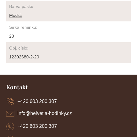
Barva pásku
:
Modrá
Šířka řeminku
:
20
Obj. číslo
:
12302680-2-20
Z
á
Kontakt
p
a
+420 603 200 307
t
í
info
@
helvetia-hodinky.cz
+420 603 200 307