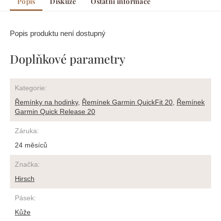
Popis
Diskuze
Ostatní informace
Popis produktu není dostupný
Doplňkové parametry
Kategorie
:
Řemínky na hodinky
,
Řemínek Garmin QuickFit 20
,
Řemínek
Garmin Quick Release 20
Záruka
:
24 měsíců
Značka
:
Hirsch
Pásek
:
Kůže