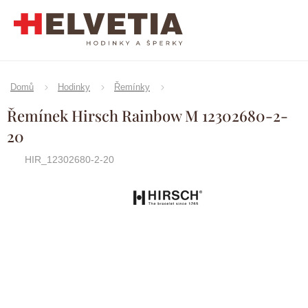
Přejít
na
obsah
Domů
Hodinky
Řemínky
Řemínek Hirsch Rainbow M 12302680-2-
20
HIR_12302680-2-20
Značka:
Hirsch