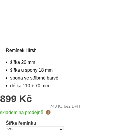
Řemínek Hirsh
šířka 20 mm
šířka u spony 18 mm
spona ve stříbrné barvě
délka 110 + 70 mm
899 Kč
743 Kč
bez DPH
Měrná
skladem na prodejně
cena:
Šířka řemínku