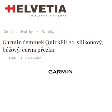
Přejít
na
obsah
Domů
Hodinky
Řemínky
Garmin řemínek QuickFit 22, silikonový,
béžový, černá přezka
GAR_010-12863-02
Značka:
Garmin