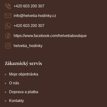
a
+420 603 200 307
t
í
info
@
helvetia-hodinky.cz
+420 603 200 307
https://www.facebook.com/helvetiaboutique
helvetia_hodinky
Zákaznický servis
Moje objednávka
O nás
Doprava a platba
Kontakty