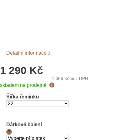
Detailní informace
1 290 Kč
1 066 Kč
bez DPH
Měrná
skladem na prodejně
cena:
Šířka řemínku
Dárkové balení
?