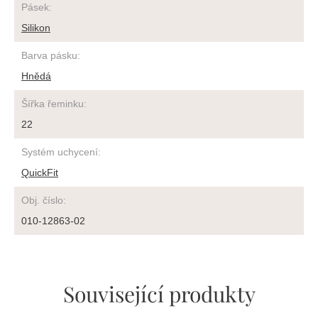
Pásek
:
Silikon
Barva pásku
:
Hnědá
Šířka řeminku
:
22
Systém uchycení
:
QuickFit
Obj. číslo
:
010-12863-02
Související produkty