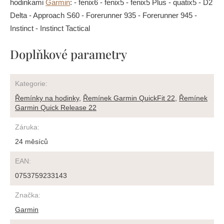
hodinkami
Garmin
: - fenix6 - fenix5 - fenix5 Plus - quatix5 - D2
Delta - Approach S60 - Forerunner 935 - Forerunner 945 -
Instinct - Instinct Tactical
Doplňkové parametry
Kategorie
:
Řemínky na hodinky
,
Řemínek Garmin QuickFit 22
,
Řemínek
Garmin Quick Release 22
Záruka
:
24 měsíců
EAN
:
0753759233143
Značka
:
Garmin