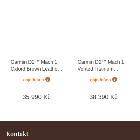
Garmin D2™ Mach 1
Garmin D2™ Mach 1
Oxford Brown Leather
Vented Titanium
Band 010-02582-55 +
Bracelet 010-02582-51
objednáno
objednáno
náhradní řemínek
+ náhradní řemínek
35 990 Kč
38 390 Kč
Z
á
Kontakt
p