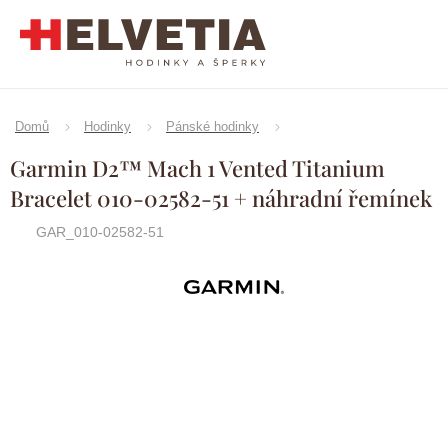
Přejít
na
obsah
Domů
Hodinky
Pánské hodinky
Garmin D2™ Mach 1 Vented Titanium
Bracelet 010-02582-51 + náhradní řemínek
GAR_010-02582-51
Značka:
Garmin