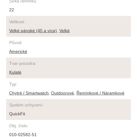
Šířka řeminku
:
22
Velikost
:
Velké pánské (45 a více)
,
Velké
Původ
:
Americké
Tvar pouzdra
:
Kulaté
Typ
:
Chytré / Smartwatch
,
Outdoorové
,
Řemínkové / Náramkové
Systém uchycení
:
QuickFit
Obj. číslo
:
010-02582-51