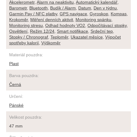
Akcelerometr
,
Alarm na neaktivitu
,
Automatický kalendář
,
Barometr
,
Bluetooth
,
Budík / Alarm
,
Datum
,
Den v týdnu
,
Garmin Pay / NFC platby
,
GPS navigace
,
Gyroskop
,
Kompas
,
Krokoměr
,
Měření denních aktivit
,
Monitoring spánku
,
Monitoring stresu
,
Odhad hodnoty VO2
,
Odpočítávací stopky
,
Osvětlení
,
Režim 12/24
,
Smart notifikace
,
Srdeční tep
,
Stopky / Chronograf
,
Teploměr
,
Ukazatel měsíce
,
Výpočet
spotřeby kalorií
,
Výškoměr
Materiál pouzdra
:
Plast
Barva pouzdra
:
Černá
Určení
:
Pánské
Velikost pouzdra
:
47 mm