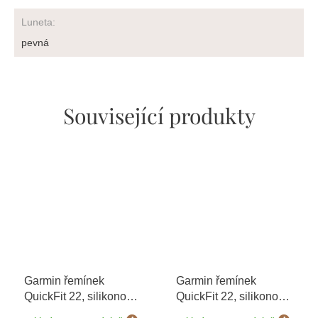
Luneta
:
pevná
Související produkty
Garmin řemínek
Garmin řemínek
QuickFit 22, silikonový,
QuickFit 22, silikonový,
žlutý
béžový, černá přezka