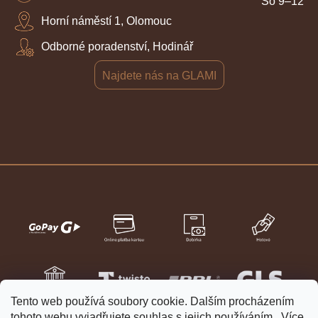
So 9–12
Horní náměstí 1, Olomouc
Odborné poradenství, Hodinář
Najdete nás na GLAMI
Tento web používá soubory cookie. Dalším procházením
tohoto webu vyjadřujete souhlas s jejich používáním.. Více