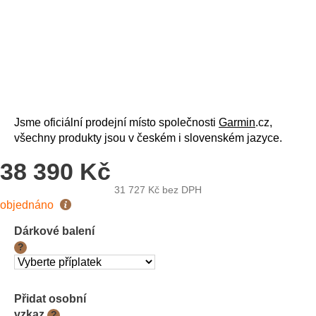
Jsme oficiální prodejní místo společnosti
Garmin
.cz,
všechny produkty jsou v českém i slovenském jazyce.
38 390 Kč
31 727 Kč
bez DPH
Měrná
objednáno
cena:
Dárkové balení
?
Přidat osobní
vzkaz
?