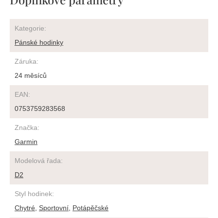
Kategorie
:
Pánské hodinky
Záruka
:
24 měsíců
EAN
:
0753759283568
Značka
:
Garmin
Modelová řada
:
D2
Styl hodinek
:
Chytré
,
Sportovní
,
Potápěčské