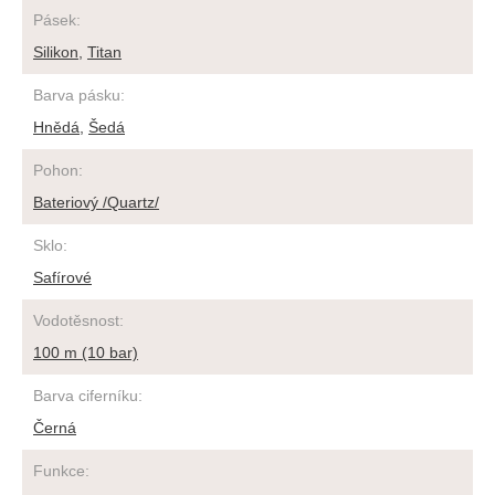
Pásek
:
Silikon
,
Titan
Barva pásku
:
Hnědá
,
Šedá
Pohon
:
Bateriový /Quartz/
Sklo
:
Safírové
Vodotěsnost
:
100 m (10 bar)
Barva ciferníku
:
Černá
Funkce
: