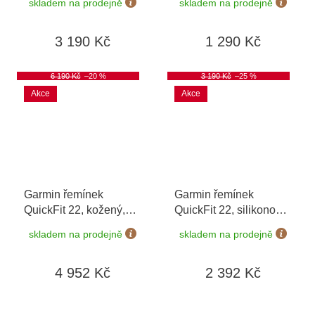
skladem na prodejně
skladem na prodejně
3 190 Kč
1 290 Kč
6 190 Kč
–20 %
3 190 Kč
–25 %
Akce
Akce
Garmin řemínek
Garmin řemínek
QuickFit 22, kožený,
QuickFit 22, silikonový,
černý
zelený
skladem na prodejně
skladem na prodejně
4 952 Kč
2 392 Kč