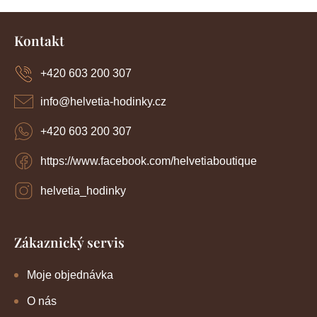
Z
á
Kontakt
p
a
+420 603 200 307
t
í
info
@
helvetia-hodinky.cz
+420 603 200 307
https://www.facebook.com/helvetiaboutique
helvetia_hodinky
Zákaznický servis
Moje objednávka
O nás