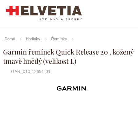
Přejít
na
obsah
Domů
Hodinky
Řemínky
Garmin řemínek Quick Release 20 , kožený
tmavě hnědý (velikost L)
GAR_010-12691-01
Značka:
Garmin