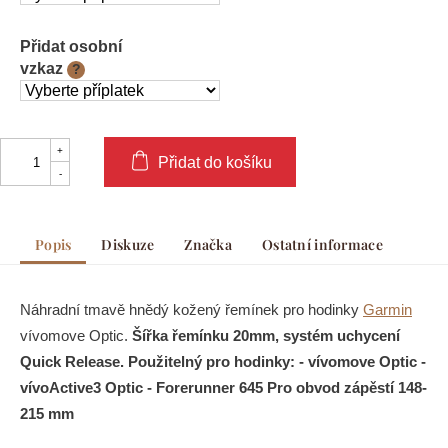
Přidat osobní
vzkaz
?
Přidat do košíku
Popis
Diskuze
Značka
Ostatní informace
Náhradní tmavě hnědý kožený řemínek pro hodinky
Garmin
vívomove Optic.
Šířka řemínku 20mm, systém uchycení
Quick Release. Použitelný pro hodinky: - vívomove Optic -
vívoActive3 Optic - Forerunner 645 Pro obvod zápěstí 148-
215 mm