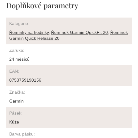
Doplňkové parametry
Kategorie
:
Řemínky na hodinky
,
Řemínek Garmin QuickFit 20
,
Řemínek
Garmin Quick Release 20
Záruka
:
24 měsíců
EAN
:
0753759190156
Značka
:
Garmin
Pásek
:
Kůže
Barva pásku
: