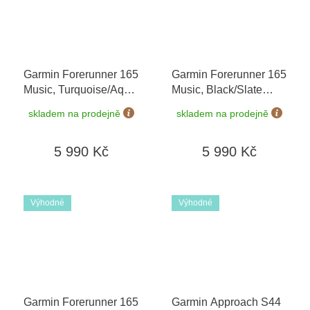
Garmin Forerunner 165
Garmin Forerunner 165
Music, Turquoise/Aqua
Music, Black/Slate
010-02863-32
+
Gray 010-02863-30
+
skladem na prodejně
skladem na prodejně
možnost výměny do 90
možnost výměny do 90
dní
dní
5 990 Kč
5 990 Kč
Výhodné
Výhodné
Garmin Forerunner 165
Garmin Approach S44