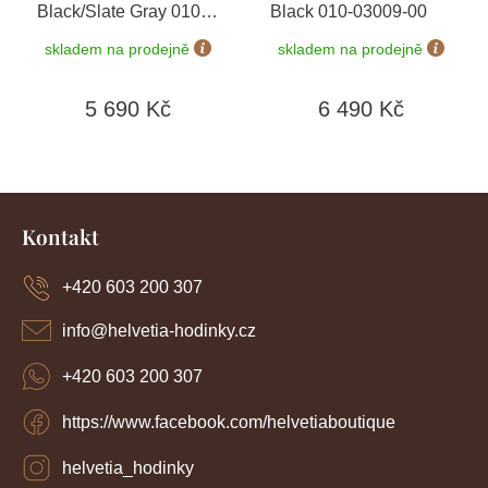
Black/Slate Gray 010-
Black 010-03009-00
02863-20
+ možnost
skladem na prodejně
skladem na prodejně
výměny do 90 dní
5 690 Kč
6 490 Kč
Z
á
Kontakt
p
a
+420 603 200 307
t
í
info
@
helvetia-hodinky.cz
+420 603 200 307
https://www.facebook.com/helvetiaboutique
helvetia_hodinky