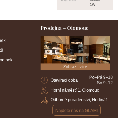
1W
Prodejna – Olomouc
nek
ků
hodinek
Zobrazit více
Po–Pá 9–18
Otevírací doba
So 9–12
Horní náměstí 1, Olomouc
Odborné poradenství, Hodinář
Najdete nás na GLAMI