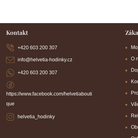
Z
Kontakt
Záka
á
p
a
Mo
+420 603 200 307
t
í
O 
info
@
helvetia-hodinky.cz
Dop
+420 603 200 307
Kon
Pr
https://www.facebook.com/helvetiabouti
que
Věr
Re
helvetia_hodinky
Ob