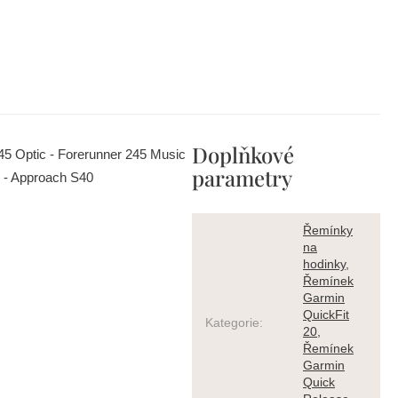
Doplňkové
45 Optic - Forerunner 245 Music
parametry
c - Approach S40
Řemínky
na
hodinky
,
Řemínek
Garmin
QuickFit
Kategorie
:
20
,
Řemínek
Garmin
Quick