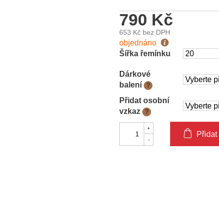
790 Kč
653 Kč
bez DPH
Měrná
objednáno
cena:
Šířka řemínku
Dárkové
balení
?
Přidat osobní
vzkaz
?
Přidat