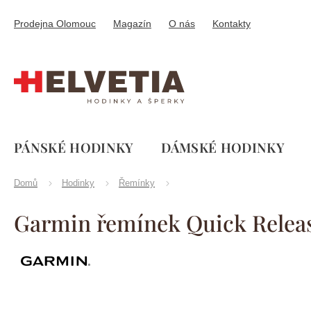
Přejít
na
Prodejna Olomouc
Magazín
O nás
Kontakty
obsah
PÁNSKÉ HODINKY
DÁMSKÉ HODINKY
Domů
Hodinky
Řemínky
Garmin řemínek Quick Release
Značka:
Garmin