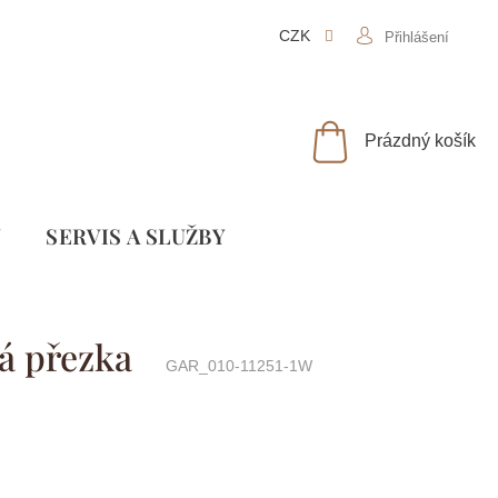
CZK
Přihlášení
NÁKUPNÍ
Prázdný košík
KOŠÍK
Y
SLUŽBY
ná přezka
GAR_010-11251-1W