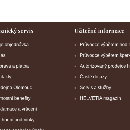
znický servis
Užitečné informace
je objednávka
Průvodce výběrem hodi
nás
Průvodce výběrem šper
rava a platba
Autorizovaný prodejce 
takty
Časté dotazy
odejna Olomouc
Servis a služby
nostní benefity
HELVETIA magazín
klamace a vrácení
chodní podmínky