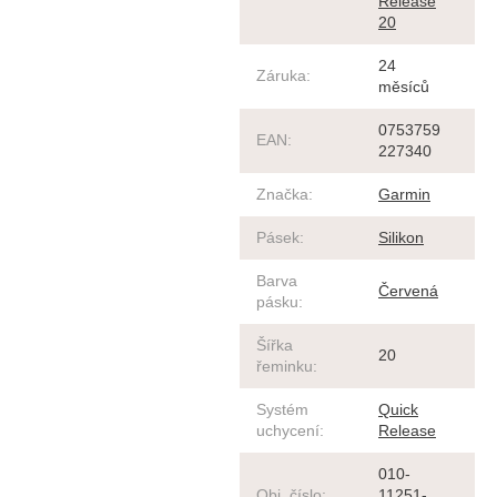
Release
20
24
Záruka
:
měsíců
0753759
EAN
:
227340
Značka
:
Garmin
Pásek
:
Silikon
Barva
Červená
pásku
:
Šířka
20
řeminku
:
Systém
Quick
uchycení
:
Release
010-
Obj. číslo
:
11251-