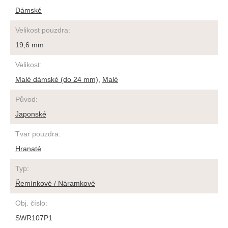
Dámské
Velikost pouzdra
:
19,6 mm
Velikost
:
Malé dámské (do 24 mm)
,
Malé
Původ
:
Japonské
Tvar pouzdra
:
Hranaté
Typ
:
Řemínkové / Náramkové
Obj. číslo
:
SWR107P1