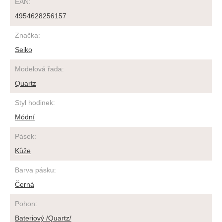
EAN
:
4954628256157
Značka
:
Seiko
Modelová řada
:
Quartz
Styl hodinek
:
Módní
Pásek
:
Kůže
Barva pásku
:
Černá
Pohon
:
Bateriový /Quartz/