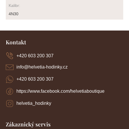
Kalibr
:
4N30
Z
á
Kontakt
p
a
+420 603 200 307
t
í
info
@
helvetia-hodinky.cz
+420 603 200 307
https://www.facebook.com/helvetiaboutique
helvetia_hodinky
Zákaznický servis