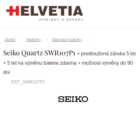
Přejít
na
obsah
Domů
Hodinky
Dámské hodinky
Seiko Quartz SWR107P1
+ prodloužená záruka 5 let
+ 5 let na výměnu baterie zdarma + možnost výměny do 90
dní
DST_SWR107P1
Značka:
Seiko