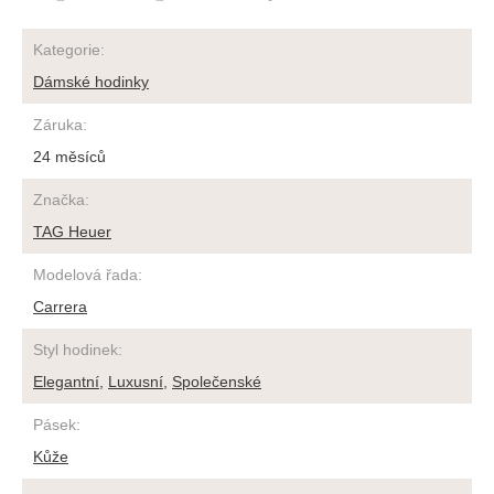
Kategorie
:
Dámské hodinky
Záruka
:
24 měsíců
Značka
:
TAG Heuer
Modelová řada
:
Carrera
Styl hodinek
:
Elegantní
,
Luxusní
,
Společenské
Pásek
:
Kůže