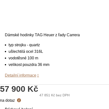
Dámské hodinky TAG Heuer z řady Carrera
typ strojku - quartz
ušlechtilá ocel 316L
vodotěsné 100 m
velikost pouzdra 36 mm
Detailní informace
57 900 Kč
47 851 Kč
bez DPH
Měrná
na dotaz
cena: