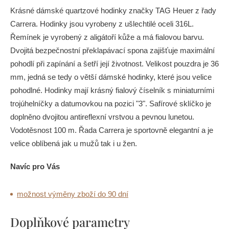
Krásné dámské quartzové hodinky značky TAG Heuer z řady
Carrera. Hodinky jsou vyrobeny z ušlechtilé oceli 316L.
Řemínek je vyrobený z aligátoří kůže a má fialovou barvu.
Dvojitá bezpečnostní překlapávací spona zajišťuje maximální
pohodlí při zapínání a šetří její životnost. Velikost pouzdra je 36
mm, jedná se tedy o větší dámské hodinky, které jsou velice
pohodlné. Hodinky mají krásný fialový číselník s miniaturními
trojúhelníčky a datumovkou na pozici "3". Safírové sklíčko je
doplněno dvojitou antireflexní vrstvou a pevnou lunetou.
Vodotěsnost 100 m. Řada Carrera je sportovně elegantní a je
velice oblíbená jak u mužů tak i u žen.
Navíc pro Vás
možnost výměny zboží do 90 dní
Doplňkové parametry