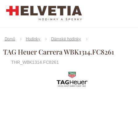
Přejít
na
obsah
Domů
Hodinky
Dámské hodinky
TAG Heuer Carrera WBK1314.FC8261
THR_WBK1314.FC8261
TAG
Značka:
Heuer