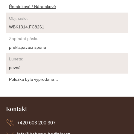
Řemínkové / Náramkové
Obj. číslo
:
WBK1314.FC8261
Zapínání pásku
:
překlapávací spona
Luneta
:
pevná
Položka byla vyprodána…
Z
á
Kontakt
p
a
+420 603 200 307
t
í