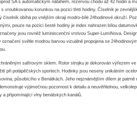
oprod SA s automatickým nátahem, rezervou chodu až 42 hodin a ma
s vroubkovanou korunkou na pozici třetí hodiny. Číselník je zevně
ý číselník obíhá po vnějším okraji modro-bílé 24hodinové okruží. Po
jenými, pouze na pozici šesté hodiny je index nahrazen bílou datumo
 označeny jsou rovněž luminiscenční vrstvou Super-LumiNova. Desig
y označení světle modrou barvou vizuálně propojena se 24hodinovým
ou.
chráněným safírovým sklem. Rotor strojku je dekorován výřezem ve 
užití při potápěčských sportech. Hodinky jsou neseny unikátním oce
ovina, působícího v Benátkách. Jeho nejznámějším dílem je patrně n
emonstruje výjimečnou pozornost k detailu a neuvěřitelnou, velkolep
hy a připomínající vlny benátských kanálů.