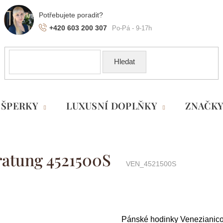
+420 603 200 307
Hledat
ŠPERKY
LUXUSNÍ DOPLŇKY
ZNAČK
ratung 4521500S
VEN_4521500S
Pánské hodinky Venezianic