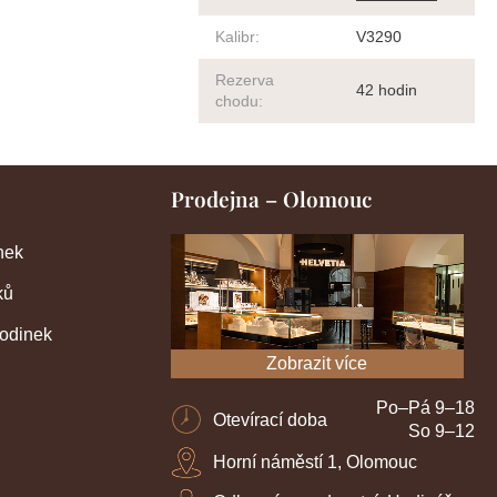
Kalibr
:
V3290
Rezerva
42 hodin
chodu
:
Prodejna – Olomouc
nek
ků
hodinek
Zobrazit více
Po–Pá 9–18
Otevírací doba
So 9–12
Horní náměstí 1, Olomouc