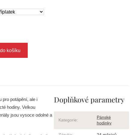
 do košíku
Doplňkové parametry
pro potápění, ale i
cté hodiny. Velkou
riály jsou vysoce odolné a
Pánské
Kategorie
:
hodinky
Záruka
:
24 měsíců