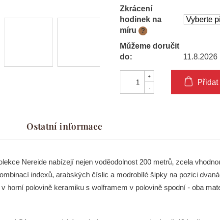
Zkrácení
hodinek na
míru
?
Můžeme doručit
do:
11.8.2026
Přidat
Ostatní informace
ekce Nereide nabízejí nejen voděodolnost 200 metrů, zcela vhodnou 
mbinací indexů, arabských číslic a modrobílé šipky na pozici dvaná
 v horní polovině keramiku s wolframem v polovině spodní - oba mate