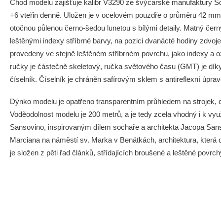
Chod modelu zajišťuje kalibr V3290 ze švýcarské manufaktury S
+6 vteřin denně. Uložen je v ocelovém pouzdře o průměru 42 mm 
otočnou půlenou černo-šedou lunetou s bílými detaily. Matný čern
leštěnými indexy stříbrné barvy, na pozici dvanácté hodiny zdvo
provedeny ve stejně leštěném stříbrném povrchu, jako indexy a
ručky je částečně skeletový, ručka světového času (GMT) je dík
číselník. Číselník je chráněn safírovým sklem s antireflexní úprav
Dýnko modelu je opatřeno transparentním průhledem na strojek, 
Voděodolnost modelu je 200 metrů, a je tedy zcela vhodný i k vy
Sansovino, inspirovaným dílem sochaře a architekta Jacopa Sans
Marciana na náměstí sv. Marka v Benátkách, architektura, která d
je složen z pěti řad článků, střídajících broušené a leštěné povrc