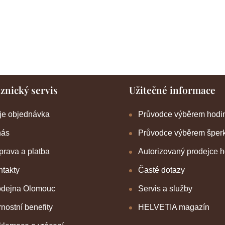
znický servis
Užitečné informace
je objednávka
Průvodce výběrem hodi
nás
Průvodce výběrem šper
rava a platba
Autorizovaný prodejce 
takty
Časté dotazy
odejna Olomouc
Servis a služby
nostní benefity
HELVETIA magazín