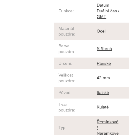
Datum
,
Funkce
:
Duální čas /
GMT
Materiál
Ocel
pouzdra
:
Barva
Stříbrná
pouzdra
:
Určení
:
Pánské
Velikost
42 mm
pouzdra
:
Původ
:
Italské
Tvar
Kulaté
pouzdra
:
Řemínkové
Typ
:
/
Náramkové