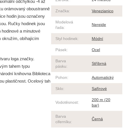
ximální odchylkou -4 až
jšku orámovaný oboustranně
Značka
:
Venezianico
zice hodin jsou označeny
Modelová
vkou. Ručky hodinek jsou
Nereide
řada
:
n hodinové a minutové
 okružím, obíhajícím
Styl hodinek
:
Módní
Pásek
:
Ocel
tvaru loga značky.
Barva
Stříbrná
lovým tahem typu
pásku
:
árodní knihovna Biblioteca
Pohon
:
Automatický
ou plastičnost. Ocelový tah
Sklo
:
Safírové
200 m (20
Vodotěsnost
:
bar)
Barva
Černá
ciferníku
: