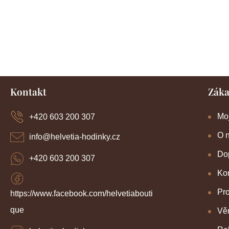
Z
Kontakt
Záka
á
p
a
Mo
+420 603 200 307
t
í
O 
info
@
helvetia-hodinky.cz
Dop
+420 603 200 307
Kon
Pr
https://www.facebook.com/helvetiabouti
que
Věr