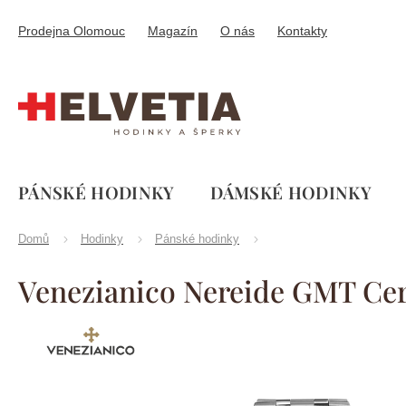
Přejít
na
Prodejna Olomouc
Magazín
O nás
Kontakty
obsah
PÁNSKÉ HODINKY
DÁMSKÉ HODINKY
Domů
Hodinky
Pánské hodinky
Venezianico Nereide GMT Ce
Značka:
Venezianico