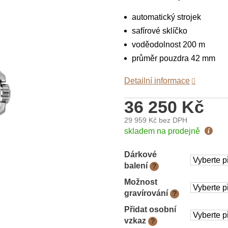
automatický strojek
safírové sklíčko
voděodolnost 200 m
průměr pouzdra 42 mm
Detailní informace
36 250 Kč
29 959 Kč
bez DPH
Měrná
skladem na prodejně
cena:
Dárkové
balení
?
Možnost
gravírování
?
Přidat osobní
vzkaz
?