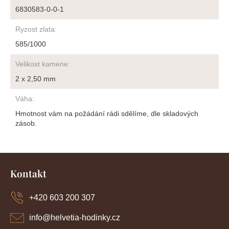
6830583-0-0-1
Ryzost zlata
:
585/1000
Velikost kamene
:
2 x 2,50 mm
Váha
:
Hmotnost vám na požádání rádi sdělíme, dle skladových
zásob.
Z
á
Kontakt
p
a
+420 603 200 307
t
í
info
@
helvetia-hodinky.cz