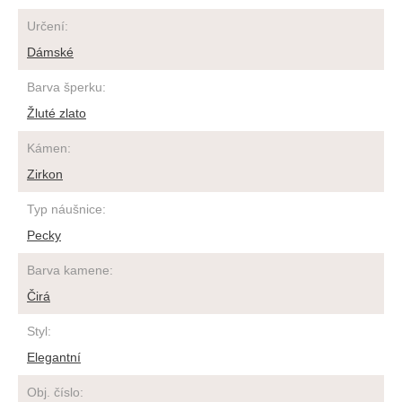
Určení
:
Dámské
Barva šperku
:
Žluté zlato
Kámen
:
Zirkon
Typ náušnice
:
Pecky
Barva kamene
:
Čirá
Styl
:
Elegantní
Obj. číslo
: