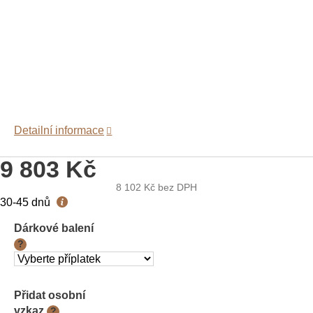
Detailní informace
9 803 Kč
8 102 Kč
bez DPH
Měrná
30-45 dnů
cena:
Dárkové balení
?
Přidat osobní
vzkaz
?