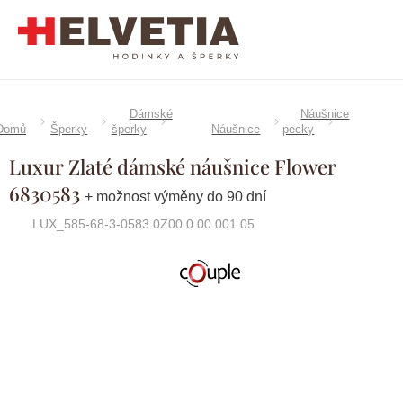
Přejít
na
obsah
Dámské
Náušnice
Domů
Šperky
šperky
Náušnice
pecky
Luxur Zlaté dámské náušnice Flower
6830583
+ možnost výměny do 90 dní
LUX_585-68-3-0583.0Z00.0.00.001.05
Značka:
Couple