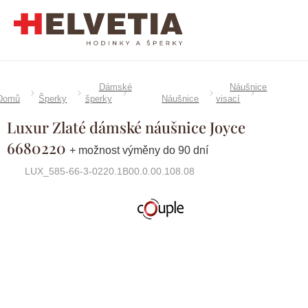
Přejít
na
obsah
Dámské
Náušnice
Domů
Šperky
šperky
Náušnice
visací
Luxur Zlaté dámské náušnice Joyce
6680220
+ možnost výměny do 90 dní
LUX_585-66-3-0220.1B00.0.00.108.08
Značka:
Couple