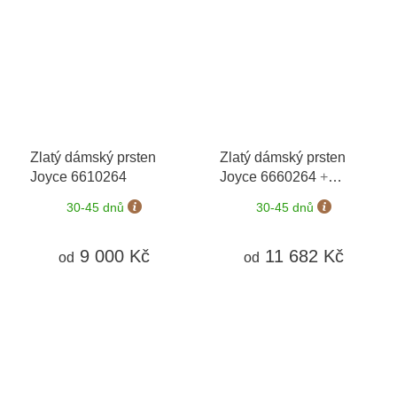
Zlatý dámský prsten
Zlatý dámský prsten
Joyce 6610264
Joyce 6660264
+
možnost výměny do 90
30-45 dnů
30-45 dnů
dní
9 000 Kč
11 682 Kč
od
od