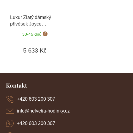
Luxur Zlatý dámský
přívěsek Joyce
6620199
+ možnost
30-45 dnů
výměny do 90 dní
5 633 Kč
Z
á
Kontakt
p
a
+420 603 200 307
t
í
info
@
helvetia-hodinky.cz
+420 603 200 307