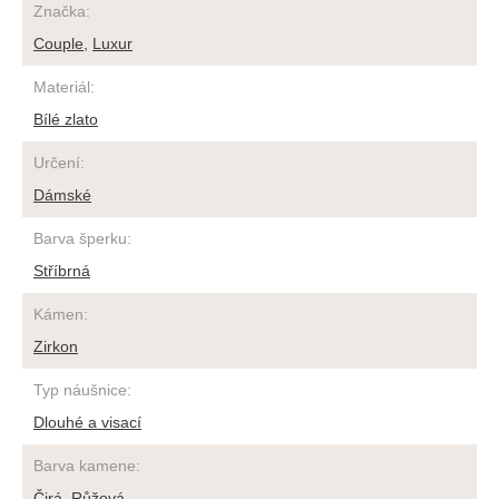
Značka
:
Couple
,
Luxur
Materiál
:
Bílé zlato
Určení
:
Dámské
Barva šperku
:
Stříbrná
Kámen
:
Zirkon
Typ náušnice
:
Dlouhé a visací
Barva kamene
:
Čirá
,
Růžová