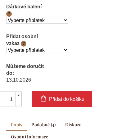
cena:
Dárkové balení
?
Přidat osobní
vzkaz
?
Můžeme doručit
do:
13.10.2026
Přidat do košíku
Popis
Podobné (4)
Diskuze
Ostatní informace