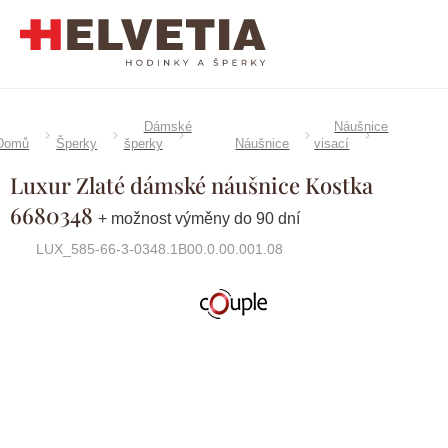
Přejít
na
obsah
Dámské
Náušnice
Domů
Šperky
šperky
Náušnice
visací
Luxur Zlaté dámské náušnice Kostka
6680348
+ možnost výměny do 90 dní
LUX_585-66-3-0348.1B00.0.00.001.08
Značka:
Couple