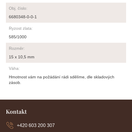
Obj. číslo
:
6680348-0-0-1
Ryzost zlata
:
585/1000
Rozměr
:
15 x 10,5 mm
Váha
:
Hmotnost vám na požádání rádi sdělíme, dle skladových
zásob.
Z
á
Kontakt
p
a
+420 603 200 307
t