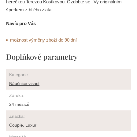
herečkou Terezou Kostkovou. Ozdobte se i Vy originálním
šperkem z bílého zlata.
Navíc pro Vás
možnost výměny zboží do 90 dní
Doplňkové parametry
Kategorie
:
Náušnice visací
Záruka
:
24 měsíců
Značka
:
Couple
,
Luxur