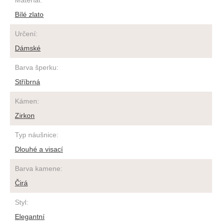
Materiál
:
Bílé zlato
Určení
:
Dámské
Barva šperku
:
Stříbrná
Kámen
:
Zirkon
Typ náušnice
:
Dlouhé a visací
Barva kamene
:
Čirá
Styl
:
Elegantní