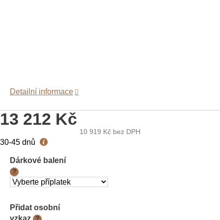
Detailní informace
13 212 Kč
10 919 Kč
bez DPH
Měrná
30-45 dnů
cena:
Dárkové balení
?
Přidat osobní
vzkaz
?