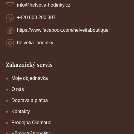
í
info
@
helvetia-hodinky.cz
+420 603 200 307
https://www.facebook.com/helvetiaboutique
helvetia_hodinky
Zákaznický servis
Moje objednávka
O nás
Doprava a platba
Kontakty
Prodejna Olomouc
Věrnostní benefity