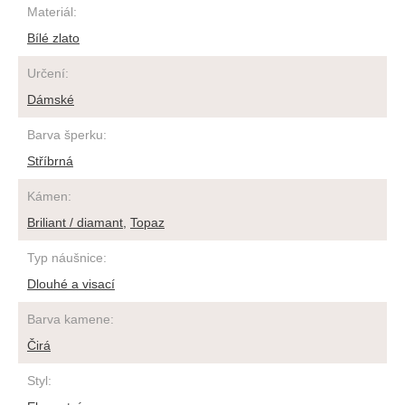
Materiál
:
Bílé zlato
Určení
:
Dámské
Barva šperku
:
Stříbrná
Kámen
:
Briliant / diamant
,
Topaz
Typ náušnice
:
Dlouhé a visací
Barva kamene
:
Čirá
Styl
: