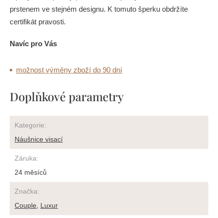
prstenem ve stejném designu. K tomuto šperku obdržíte
certifikát pravosti.
Navíc pro Vás
možnost výměny zboží do 90 dní
Doplňkové parametry
Kategorie
:
Náušnice visací
Záruka
:
24 měsíců
Značka
:
Couple
,
Luxur