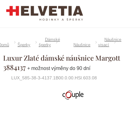
Přejít
na
obsah
Dámské
Náušnice
Domů
Šperky
šperky
Náušnice
visací
Luxur Zlaté dámské náušnice Margott
3884137
+ možnost výměny do 90 dní
LUX_585-38-3-4137.1B00.0.00.HSI.603.08
Značka:
Couple