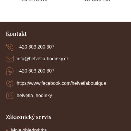
Z
á
Kontakt
p
a
+420 603 200 307
t
í
info
@
helvetia-hodinky.cz
+420 603 200 307
https://www.facebook.com/helvetiaboutique
helvetia_hodinky
Zákaznický servis
Moje objednávka