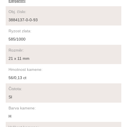
Elegantní
Obj. číslo
:
3884137-0-0-93
Ryzost zlata
:
585/1000
Rozměr
:
21 x 11 mm
Hmotnost kamene
:
56/0,13 ct
Čistota
:
SI
Barva kamene
:
H