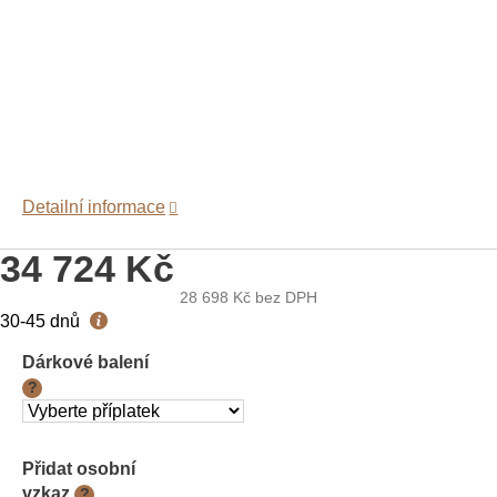
Detailní informace
34 724 Kč
28 698 Kč
bez DPH
Měrná
30-45 dnů
cena:
Dárkové balení
?
Přidat osobní
vzkaz
?