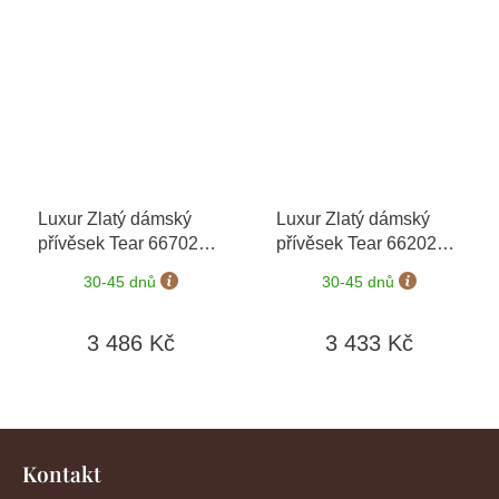
Luxur Zlatý dámský
Luxur Zlatý dámský
přívěsek Tear 6670234
přívěsek Tear 6620234
+ možnost výměny do
+ možnost výměny do
30-45 dnů
30-45 dnů
90 dní
90 dní
3 486 Kč
3 433 Kč
Z
á
Kontakt
p