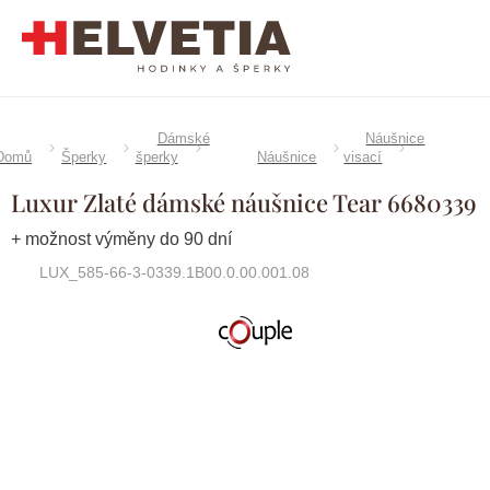
Přejít
na
obsah
Dámské
Náušnice
Domů
Šperky
šperky
Náušnice
visací
Luxur Zlaté dámské náušnice Tear 6680339
+ možnost výměny do 90 dní
LUX_585-66-3-0339.1B00.0.00.001.08
Značka:
Couple