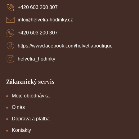
a
+420 603 200 307
t
í
info
@
helvetia-hodinky.cz
+420 603 200 307
https://www.facebook.com/helvetiaboutique
helvetia_hodinky
Zákaznický servis
Moje objednávka
O nás
Doprava a platba
Kontakty