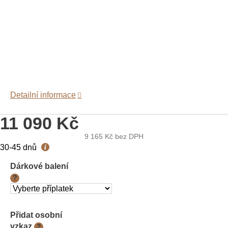
Detailní informace
11 090 Kč
9 165 Kč
bez DPH
Měrná
30-45 dnů
cena:
Dárkové balení
?
Přidat osobní
vzkaz
?