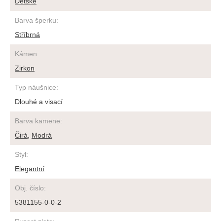
Dětské
Barva šperku
:
Stříbrná
Kámen
:
Zirkon
Typ náušnice
:
Dlouhé a visací
Barva kamene
:
Čirá
,
Modrá
Styl
:
Elegantní
Obj. číslo
:
5381155-0-0-2