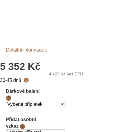
Detailní informace
5 352 Kč
4 423 Kč
bez DPH
Měrná
30-45 dnů
cena:
Dárkové balení
?
Přidat osobní
vzkaz
?