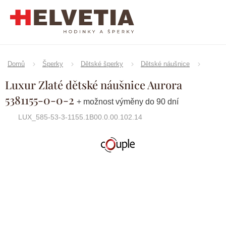
Přejít
na
obsah
Domů
Šperky
Dětské šperky
Dětské náušnice
Luxur Zlaté dětské náušnice Aurora
5381155-0-0-2
+ možnost výměny do 90 dní
LUX_585-53-3-1155.1B00.0.00.102.14
Značka:
Couple