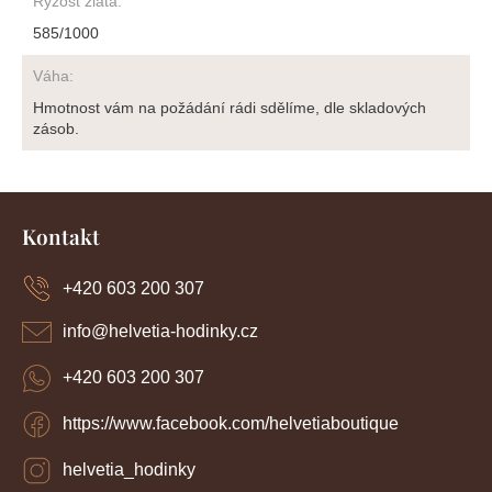
Ryzost zlata
:
585/1000
Váha
:
Hmotnost vám na požádání rádi sdělíme, dle skladových
zásob.
Z
á
Kontakt
p
a
+420 603 200 307
t
í
info
@
helvetia-hodinky.cz
+420 603 200 307
https://www.facebook.com/helvetiaboutique
helvetia_hodinky