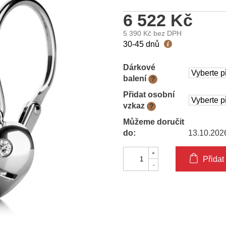
6 522 Kč
5 390 Kč
bez DPH
Měrná
30-45 dnů
cena:
Dárkové
balení
?
Přidat osobní
vzkaz
?
Můžeme doručit
do:
13.10.202
Přidat