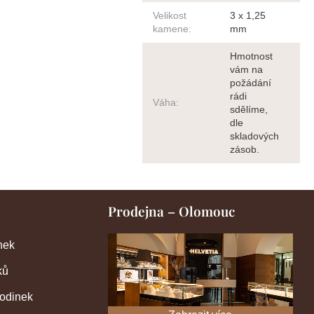
Velikost
3 x 1,25
kamene
:
mm
Hmotnost
vám na
požádání
rádi
Váha
:
sdělíme,
dle
skladových
zásob.
Prodejna – Olomouc
nek
ků
hodinek