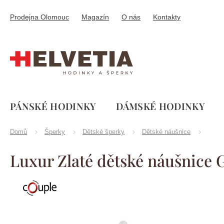
Přejít
na
Prodejna Olomouc
Magazín
O nás
Kontakty
obsah
PÁNSKÉ HODINKY
DÁMSKÉ HODINKY
Domů
Šperky
Dětské šperky
Dětské náušnice
Luxur Zlaté dětské náušnice
Značka:
Couple