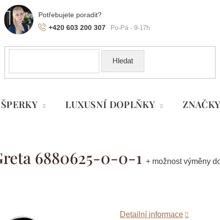
+420 603 200 307
Hledat
ŠPERKY
LUXUSNÍ DOPLŇKY
ZNAČK
 Greta 6880625-0-0-1
+ možnost výměny do
Detailní informace