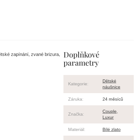
Doplňkové
tské zapínání, zvané brizura,
parametry
Dětské
Kategorie
:
náušnice
Záruka
:
24 měsíců
Couple
,
Značka
:
Luxur
Materiál
:
Bílé zlato