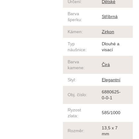
Určení
:
Dětské
Barva
Stříbrná
šperku
:
Kámen
:
Zirkon
Typ
Dlouhé a
náušnice
:
visací
Barva
Čirá
kamene
:
Styl
:
Elegantní
6880625-
Obj. číslo
:
0-0-1
Ryzost
585/1000
zlata
:
13,5 x 7
Rozměr
:
mm