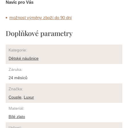
Navíc pro Vás
možnost výměny zboží do 90 dní
Doplňkové parametry
Kategorie
:
Dětské náušnice
Záruka
:
24 měsíců
Značka
:
Couple
,
Luxur
Materiál
:
Bílé zlato
Určení
: