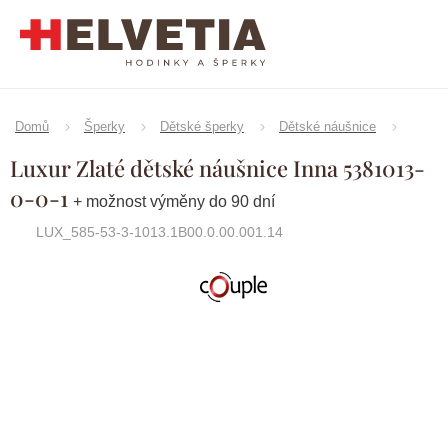
Přejít
na
obsah
Domů
Šperky
Dětské šperky
Dětské náušnice
Luxur Zlaté dětské náušnice Inna 5381013-
0-0-1
+ možnost výměny do 90 dní
LUX_585-53-3-1013.1B00.0.00.001.14
Značka:
Couple