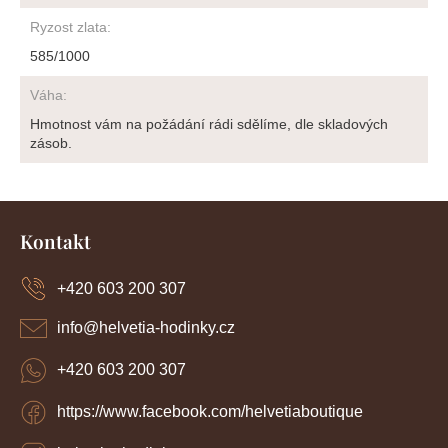
Ryzost zlata
:
585/1000
Váha
:
Hmotnost vám na požádání rádi sdělíme, dle skladových
zásob.
Z
á
Kontakt
p
a
+420 603 200 307
t
í
info
@
helvetia-hodinky.cz
+420 603 200 307
https://www.facebook.com/helvetiaboutique