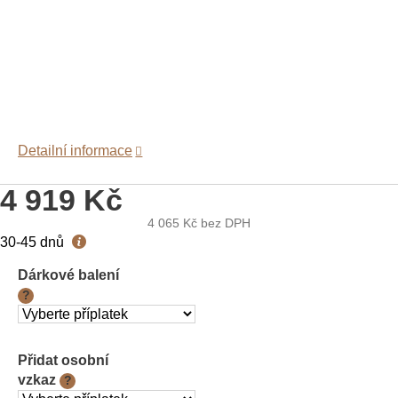
Detailní informace
4 919 Kč
4 065 Kč
bez DPH
Měrná
30-45 dnů
cena:
Dárkové balení
?
Přidat osobní
vzkaz
?