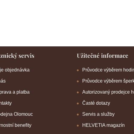
znický servis
Užitečné informace
je objednávka
Průvodce výběrem hodi
nás
Průvodce výběrem šper
rava a platba
Autorizovaný prodejce 
takty
Časté dotazy
odejna Olomouc
Servis a služby
nostní benefity
HELVETIA magazín