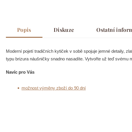
Popis
Diskuze
Ostatní infor
Moderní pojetí tradičních kytiček v sobě spojuje jemné detaily, z
typu brizura náušničky snadno nasadíte. Vytvořte už teď svému 
Navíc pro Vás
možnost výměny zboží do 90 dní