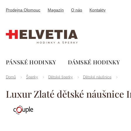
Přejít
na
Prodejna Olomouc
Magazín
O nás
Kontakty
obsah
PÁNSKÉ HODINKY
DÁMSKÉ HODINKY
Domů
Šperky
Dětské šperky
Dětské náušnice
Luxur Zlaté dětské náušnice 
Značka:
Couple