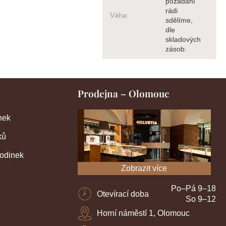
požádání
rádi
Váha
:
sdělíme,
dle
skladových
zásob.
Prodejna – Olomouc
nek
ků
hodinek
Zobrazit více
Po–Pá 9–18
Otevírací doba
So 9–12
Horní náměstí 1, Olomouc