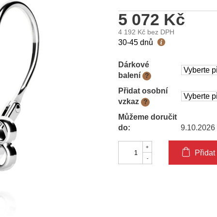
5 072 Kč
4 192 Kč
bez DPH
Měrná
30-45 dnů
cena:
Dárkové
balení
?
Přidat osobní
vzkaz
?
Můžeme doručit
do:
9.10.2026
Přidat