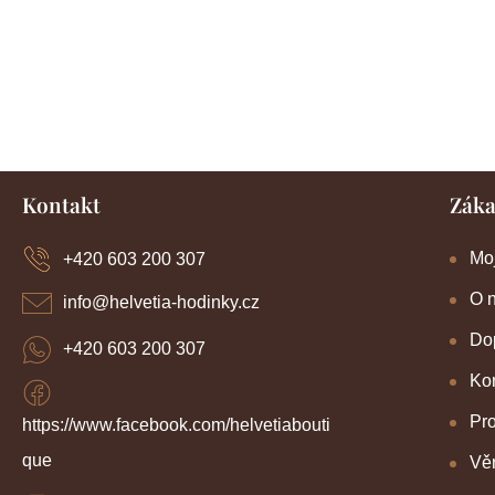
Z
Kontakt
Záka
á
p
a
Mo
+420 603 200 307
t
í
O 
info
@
helvetia-hodinky.cz
Dop
+420 603 200 307
Kon
Pr
https://www.facebook.com/helvetiabouti
que
Věr