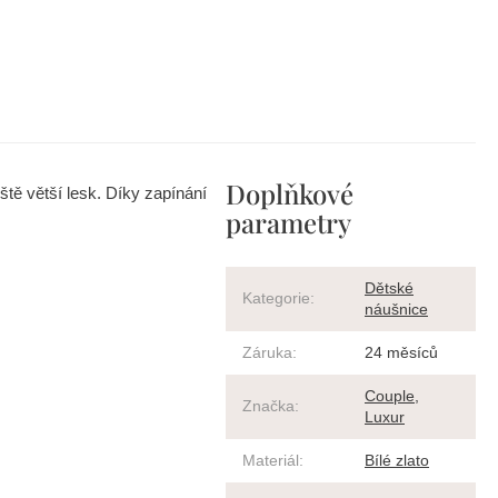
Doplňkové
ště větší lesk. Díky zapínání
parametry
Dětské
Kategorie
:
náušnice
Záruka
:
24 měsíců
Couple
,
Značka
:
Luxur
Materiál
:
Bílé zlato