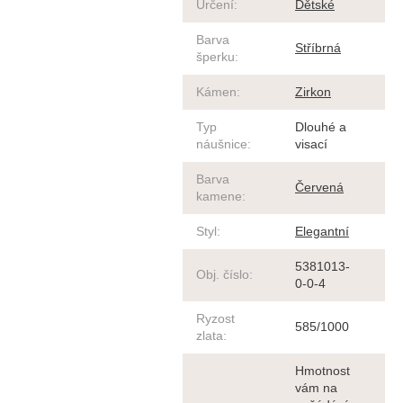
Určení
:
Dětské
Barva
Stříbrná
šperku
:
Kámen
:
Zirkon
Typ
Dlouhé a
náušnice
:
visací
Barva
Červená
kamene
:
Styl
:
Elegantní
5381013-
Obj. číslo
:
0-0-4
Ryzost
585/1000
zlata
:
Hmotnost
vám na