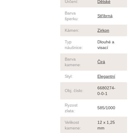
Určení
:
Dětské
Barva
Stříbrná
šperku
:
Kámen
:
Zirkon
Typ
Dlouhé a
náušnice
:
visací
Barva
Čirá
kamene
:
Styl
:
Elegantní
6680274-
Obj. číslo
:
0-0-1
Ryzost
585/1000
zlata
:
Velikost
12 x 1,25
kamene
:
mm