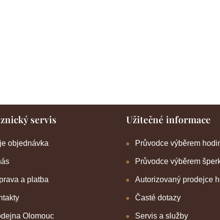
znický servis
Užitečné informace
je objednávka
Průvodce výběrem hodi
nás
Průvodce výběrem šper
rava a platba
Autorizovaný prodejce 
takty
Časté dotazy
odejna Olomouc
Servis a služby