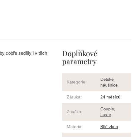
Doplňkové
by dobře seděly i v těch
parametry
Dětské
Kategorie
:
náušnice
Záruka
:
24 měsíců
Couple
,
Značka
:
Luxur
Materiál
:
Bílé zlato