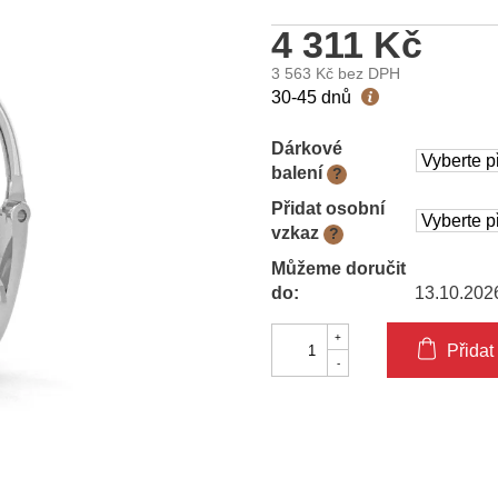
4 311 Kč
3 563 Kč
bez DPH
Měrná
30-45 dnů
cena:
Dárkové
balení
?
Přidat osobní
vzkaz
?
Můžeme doručit
do:
13.10.202
Přidat