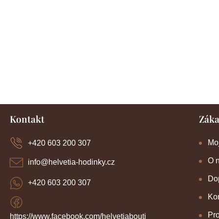
Z
Kontakt
Záka
á
p
a
Mo
+420 603 200 307
t
í
O 
info
@
helvetia-hodinky.cz
Dop
+420 603 200 307
Kon
Pr
https://www.facebook.com/helvetiabouti