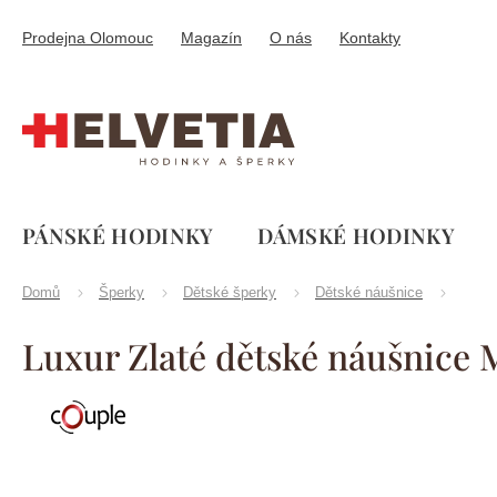
Přejít
na
Prodejna Olomouc
Magazín
O nás
Kontakty
obsah
PÁNSKÉ HODINKY
DÁMSKÉ HODINKY
Domů
Šperky
Dětské šperky
Dětské náušnice
Luxur Zlaté dětské náušnice
Značka:
Couple