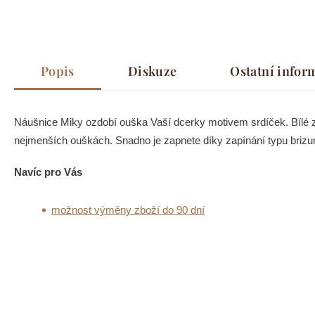
Popis
Diskuze
Ostatní infor
Náušnice Miky ozdobí ouška Vaší dcerky motivem srdíček. Bílé zl
nejmenších ouškách. Snadno je zapnete díky zapínání typu brizur
Navíc pro Vás
možnost výměny zboží do 90 dní