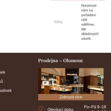
Hmotnost
vám na
požádání
rádi
Váha
:
sdělíme,
dle
skladových
zásob.
Prodejna – Olomouc
nek
ků
hodinek
Zobrazit více
Po–Pá 9–18
Otevírací doba