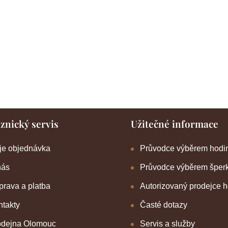
znický servis
Užitečné informace
je objednávka
Průvodce výběrem hodi
nás
Průvodce výběrem šper
rava a platba
Autorizovaný prodejce 
takty
Časté dotazy
odejna Olomouc
Servis a služby