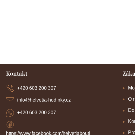
Z
Kontakt
Záka
á
p
a
Mo
+420 603 200 307
t
í
O 
info
@
helvetia-hodinky.cz
Dop
+420 603 200 307
Kon
Pr
https://www.facebook.com/helvetiabouti