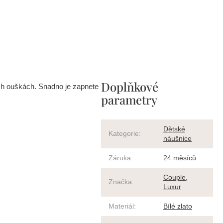
Doplňkové
ch ouškách. Snadno je zapnete
parametry
Dětské
Kategorie
:
náušnice
Záruka
:
24 měsíců
Couple
,
Značka
:
Luxur
Materiál
:
Bílé zlato