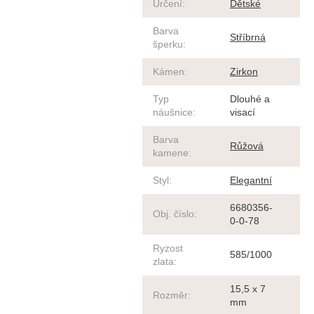
Určení
:
Dětské
Barva
Stříbrná
šperku
:
Kámen
:
Zirkon
Typ
Dlouhé a
náušnice
:
visací
Barva
Růžová
kamene
:
Styl
:
Elegantní
6680356-
Obj. číslo
:
0-0-78
Ryzost
585/1000
zlata
:
15,5 x 7
Rozměr
:
mm