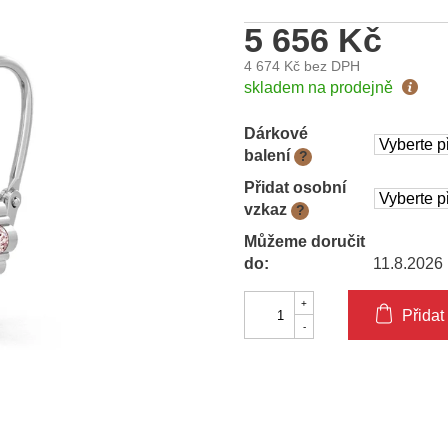
5 656 Kč
4 674 Kč
bez DPH
Měrná
skladem na prodejně
cena:
Dárkové
balení
?
Přidat osobní
vzkaz
?
Můžeme doručit
do:
11.8.2026
Přidat