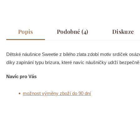
Popis
Podobné (4)
Diskuze
Dětské náušnice Sweetie z bílého zlata zdobí motiv srdíček osá
díky zapínání typu brizura, které navíc náušničky udrží bezpečně 
Navíc pro Vás
možnost výměny zboží do 90 dní