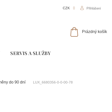
CZK
Přihlášení
NÁKUPNÍ
Prázdný košík
KOŠÍK
Y
SLUŽBY
měny do 90 dní
LUX_6680356-0-0-00-78