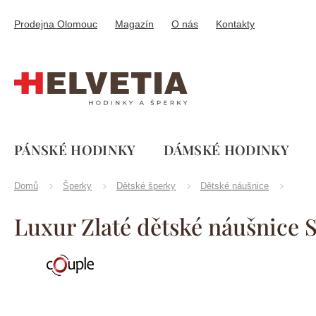
Přejít
na
Prodejna Olomouc
Magazín
O nás
Kontakty
obsah
PÁNSKÉ HODINKY
DÁMSKÉ HODINKY
Domů
Šperky
Dětské šperky
Dětské náušnice
Luxur Zlaté dětské náušnice
Značka:
Couple