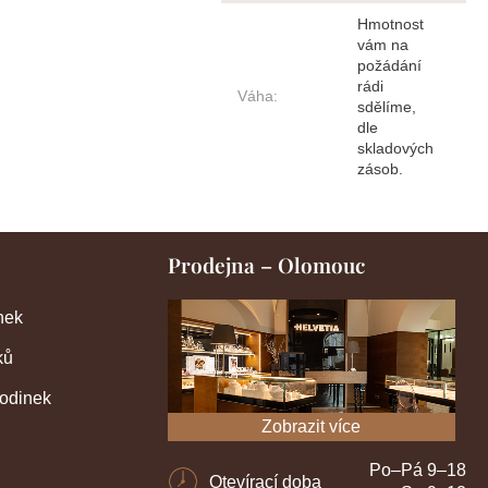
Hmotnost
vám na
požádání
rádi
Váha
:
sdělíme,
dle
skladových
zásob.
Prodejna – Olomouc
nek
ků
hodinek
Zobrazit více
Po–Pá 9–18
Otevírací doba