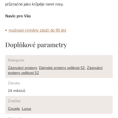
průzračné jako krůpěje ranní rosy.
Navíc pro Vás
možnost výměny zboží do 90 dní
Doplňkové parametry
Kategorie
:
Zásnubní prsteny
,
Dámské prsteny velikost 52
,
Zásnubní
prsteny velikost 52
Záruka
:
24 měsíců
Značka
:
Couple
,
Luxur