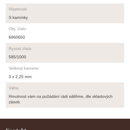
Vlastnosti
:
S kamínky
Obj. číslo
:
6860650
Ryzost zlata
:
585/1000
Velikost kamene
:
3 x 2,25 mm
Váha
:
Hmotnost vám na požádání rádi sdělíme, dle skladových
zásob.
Z
á