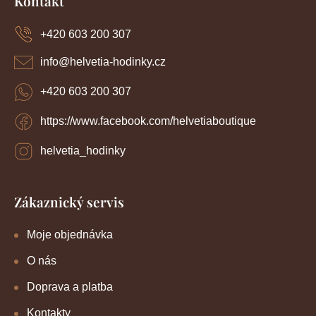
Kontakt
p
a
+420 603 200 307
t
í
info
@
helvetia-hodinky.cz
+420 603 200 307
https://www.facebook.com/helvetiaboutique
helvetia_hodinky
Zákaznický servis
Moje objednávka
O nás
Doprava a platba
Kontakty