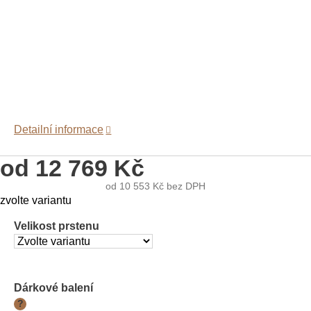
Detailní informace
od
12 769 Kč
od
10 553 Kč
bez DPH
Měrná
zvolte variantu
cena:
Velikost prstenu
Dárkové balení
?