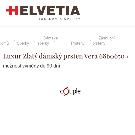
Přejít
na
obsah
Dámské
Zásnubní
Domů
Šperky
šperky
Prsteny
prsteny
Luxur Zlatý dámský prsten Vera 6860650
+
možnost výměny do 90 dní
Značka:
Couple