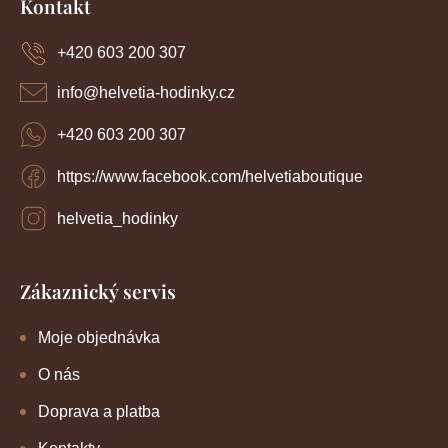
Kontakt
v
p
v
k
a
y
+420 603 200 307
á
t
v
í
n
ý
info
@
helvetia-hodinky.cz
p
í
i
+420 603 200 307
s
u
https://www.facebook.com/helvetiaboutique
helvetia_hodinky
Zákaznický servis
Moje objednávka
O nás
Doprava a platba