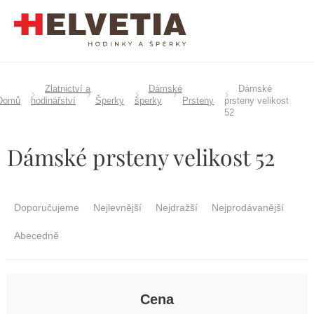
Přejít
na
obsah
Zlatnictví a
Dámské
Dámské
Domů
hodinářství
Šperky
šperky
Prsteny
prsteny velikost
52
Dámské prsteny velikost 52
Ř
a
Doporučujeme
Nejlevnější
Nejdražší
Nejprodávanější
z
e
Abecedně
n
í
p
r
Cena
o