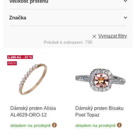
Velikost prstenu
Značka
Vymazat filtry
Položek k zobrazení:
730
V
1 290 Kč
–20 %
ý
Akce
p
i
s
p
r
o
Dámský prsten Alisia
Dámský prsten Bisaku
d
AL4629-ORO-12
Poet Topaz
u
k
skladem na prodejně
skladem na prodejně
t