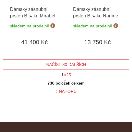
Dámský zásnubní
Dámský zásnubní
prsten Bisaku Mirabel
prsten Bisaku Nadine
skladem na prodejně
skladem na prodejně
41 400 Kč
13 750 Kč
NAČÍST 30 DALŠÍCH
S
1
25
O
t
730
položek celkem
v
l
NAHORU
r
á
á
d
a
n
c
í
k
Z
p
o
r
á