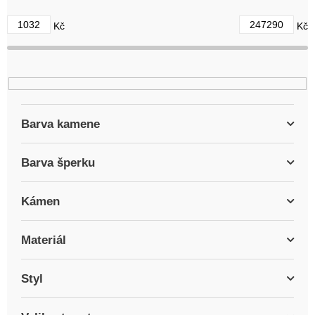
d
1032
247290
Kč
Kč
u
k
t
ů
Barva kamene
Barva šperku
Kámen
Materiál
Styl