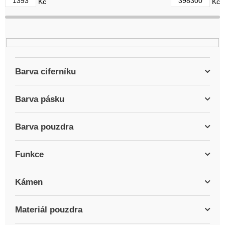
1393
398300
Kč
Kč
u
k
t
ů
Barva ciferníku
Barva pásku
Barva pouzdra
Funkce
Kámen
Materiál pouzdra