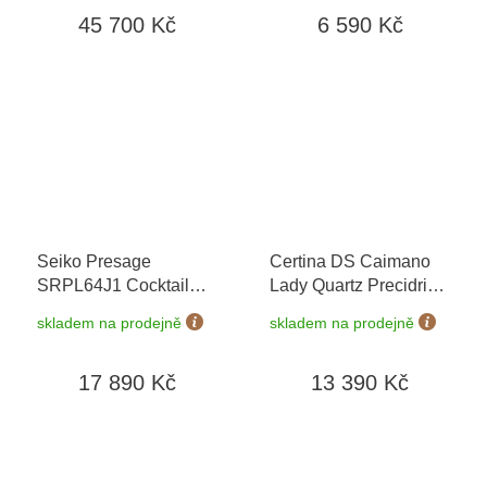
45 700 Kč
6 590 Kč
do 90 dní + 5 let na
možnost výměny do
výměnu baterie zdarma
190 dní + zkrácení
řemínku zdarma +
doprava zdarma
Seiko Presage
Certina DS Caimano
SRPL64J1 Cocktail
Lady Quartz Precidrive
Time Frozen Banana
C035.210.33.367.00
+
skladem na prodejně
skladem na prodejně
Daiquiri
+ prodloužená
prodloužená záruka 5
záruka 5 let + možnost
let + 5 let na výměnu
17 890 Kč
13 390 Kč
výměny do 90 dní
baterie zdarma +
možnost výměny do 90
dní