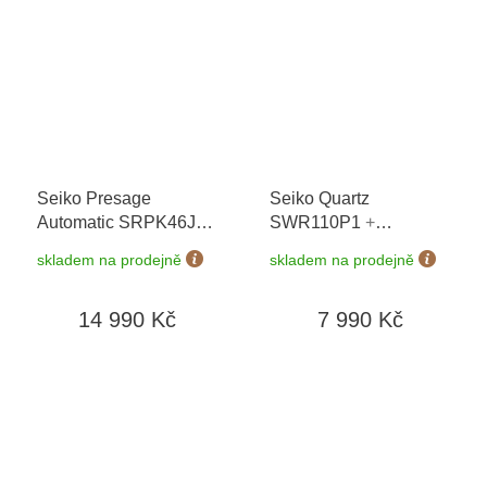
Seiko Presage
Seiko Quartz
Automatic SRPK46J1
SWR110P1
+
Cocktail Time Beer
prodloužená záruka 5
skladem na prodejně
skladem na prodejně
Julep
+ možnost
let + 5 let na výměnu
výměny do 90 dní
baterie zdarma +
14 990 Kč
7 990 Kč
možnost výměny do 90
dní