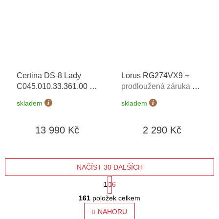
Certina DS-8 Lady
Lorus RG274VX9
+
C045.010.33.361.00
+
prodloužená záruka 5
prodloužená záruka 5
let + 5 let na výměnu
skladem
skladem
let + možnost výměny
baterie zdarma +
do 90 dní
možnost výměny do 90
13 990 Kč
2 290 Kč
dní
NAČÍST 30 DALŠÍCH
S
1
6
O
t
161
položek celkem
v
l
NAHORU
r