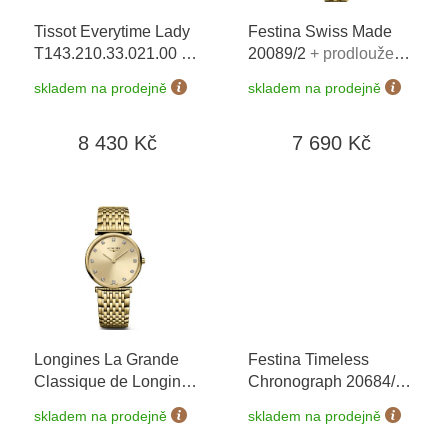
o
Tissot Everytime Lady
Festina Swiss Made
d
T143.210.33.021.00
+
20089/2
+ prodloužená
u
prodloužená záruka 5
záruka 5 let + 5 let na
k
skladem na prodejně
skladem na prodejně
let + 5 let na výměnu
výměnu baterie
t
baterie zdarma +
zdarma+ možnost
ů
8 430 Kč
7 690 Kč
možnost výměny do 90
výměny do 90 dní
dní
Longines La Grande
Festina Timeless
Classique de Longines
Chronograph 20684/1
L4.512.2.37.8
+
+ prodloužená záruka
skladem na prodejně
skladem na prodejně
prodloužená záruka 5
5 let + 5 let na výměnu
let + možnost výměny
baterie zdarma +