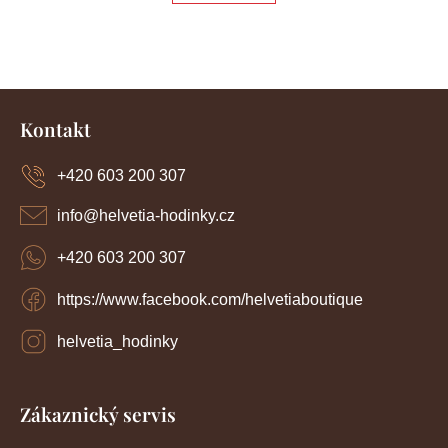
á
á
d
a
n
c
í
k
Z
p
o
r
á
Kontakt
v
p
v
k
a
y
+420 603 200 307
á
t
v
í
n
ý
info
@
helvetia-hodinky.cz
p
í
i
+420 603 200 307
s
u
https://www.facebook.com/helvetiaboutique
helvetia_hodinky
Zákaznický servis