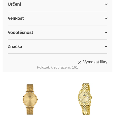
Určení
Velikost
Vodotěsnost
Značka
Vymazat filtry
Položek k zobrazení:
161
V
ý
p
i
s
p
r