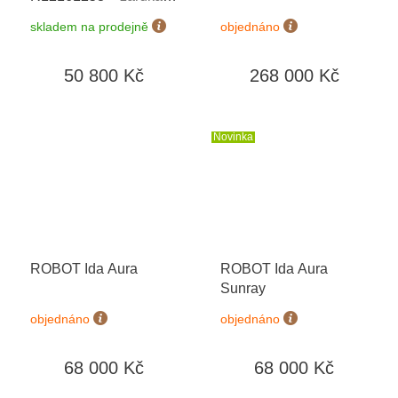
let + zkrácení řemínku
skladem na prodejně
objednáno
zdarma + natahovač na
hodinky Designhütte v
50 800 Kč
268 000 Kč
hodnotě 4050 Kč
Novinka
ROBOT Ida Aura
ROBOT Ida Aura
Sunray
objednáno
objednáno
68 000 Kč
68 000 Kč