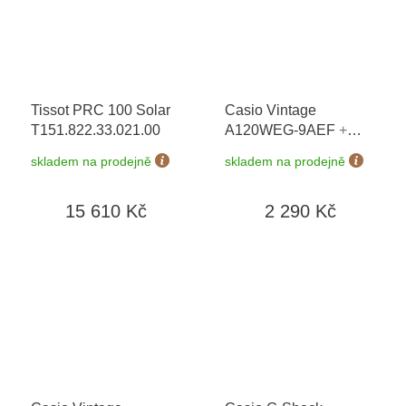
Tissot PRC 100 Solar
Casio Vintage
T151.822.33.021.00
A120WEG-9AEF
+
možnost výměny do 90
skladem na prodejně
skladem na prodejně
dní + doprava zdarma
15 610 Kč
2 290 Kč