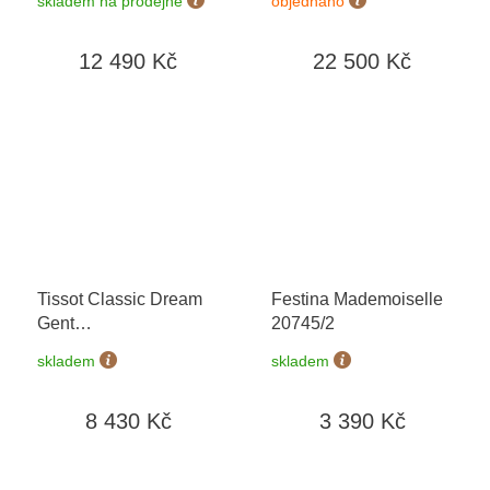
skladem na prodejně
objednáno
dní
12 490 Kč
22 500 Kč
Tissot Classic Dream
Festina Mademoiselle
Gent
20745/2
T129.410.36.261.00
+
skladem
skladem
prodloužená záruka 5
let + 5 let na výměnu
8 430 Kč
3 390 Kč
baterie zdarma +
možnost výměny do 90
dní