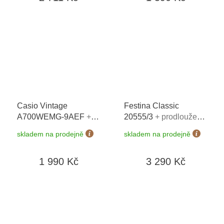
Casio Vintage
Festina Classic
A700WEMG-9AEF
+
20555/3
+ prodloužená
možnost výměny do 90
záruka 5 let + 5 let na
skladem na prodejně
skladem na prodejně
dní + doprava zdarma
výměnu baterie zdarma
+ možnost výměny do
1 990 Kč
3 290 Kč
190 dní + zkrácení
řemínku zdarma +
doprava zdarma