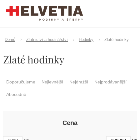
Přejít
na
obsah
Domů
Zlatnictví a hodinářství
Hodinky
Zlaté hodinky
Zlaté hodinky
Ř
a
Doporučujeme
Nejlevnější
Nejdražší
Nejprodávanější
z
e
Abecedně
n
í
p
r
Cena
o
d