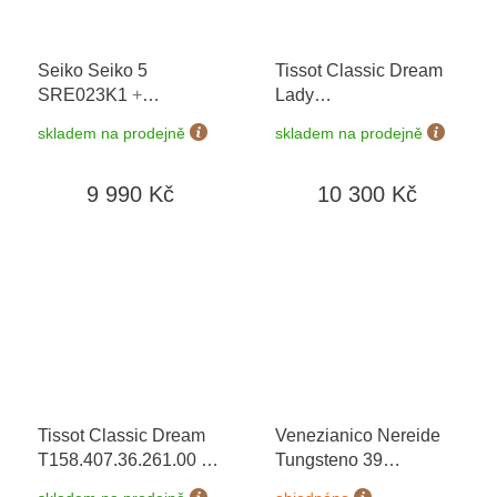
Seiko Seiko 5
Tissot Classic Dream
SRE023K1
+
Lady
prodloužená záruka 5
T129.210.33.263.00
+
skladem na prodejně
skladem na prodejně
let + možnost výměny
prodloužená záruka 5
do 90 dní
let + 5 let na výměnu
9 990 Kč
10 300 Kč
baterie zdarma +
možnost výměny do 90
dní
Tissot Classic Dream
Venezianico Nereide
T158.407.36.261.00
+
Tungsteno 39
možnost výměny do 90
3121590S