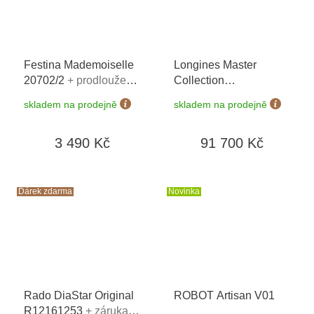
Festina Mademoiselle
Longines Master
20702/2
+ prodloužená
Collection
záruka 5 let + 5 let na
L2.257.5.37.7
+ záruka
skladem na prodejně
skladem na prodejně
výměnu baterie zdarma
5 let + možnost výměny
+ možnost výměny do
do 90 dní
3 490 Kč
91 700 Kč
190 dní + zkrácení
řemínku zdarma +
doprava zdarma
Dárek zdarma
Novinka
Rado DiaStar Original
ROBOT Artisan V01
R12161253
+ záruka 5