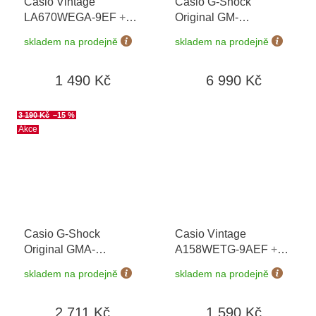
Casio Vintage
Casio G-Shock
LA670WEGA-9EF
+
Original GM-
možnost výměny do 90
5600YMG-9ER
+
skladem na prodejně
skladem na prodejně
dní
možnost výměny do 90
dní + doprava zdarma
1 490 Kč
6 990 Kč
3 190 Kč
–15 %
Akce
Casio G-Shock
Casio Vintage
Original GMA-
A158WETG-9AEF
+
P2100ST-7AER
+
možnost výměny do 90
skladem na prodejně
skladem na prodejně
možnost výměny do 90
dní + doprava zdarma
dní + doprava zdarma
2 711 Kč
1 590 Kč