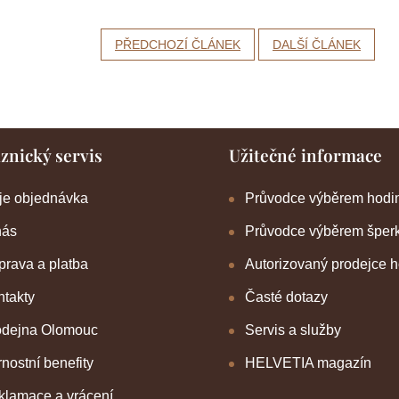
PŘEDCHOZÍ ČLÁNEK
DALŠÍ ČLÁNEK
znický servis
Užitečné informace
je objednávka
Průvodce výběrem hodi
nás
Průvodce výběrem šper
rava a platba
Autorizovaný prodejce 
takty
Časté dotazy
odejna Olomouc
Servis a služby
nostní benefity
HELVETIA magazín
klamace a vrácení