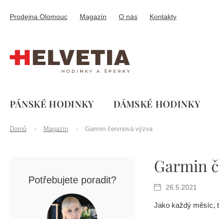
Přejít
na
Prodejna Olomouc
Magazín
O nás
Kontakty
obsah
PÁNSKÉ HODINKY
DÁMSKÉ HODINKY
Domů
Magazín
Garmin červnová výzva
P
Garmin č
o
s
Potřebujete poradit?
t
26.5.2021
r
a
Jako každý měsíc, t
n