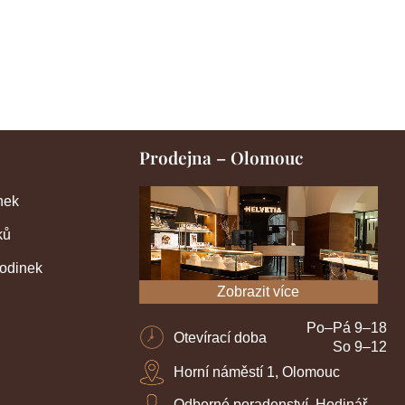
Prodejna – Olomouc
nek
ků
hodinek
Zobrazit více
Po–Pá 9–18
Otevírací doba
So 9–12
Horní náměstí 1, Olomouc
Odborné poradenství, Hodinář