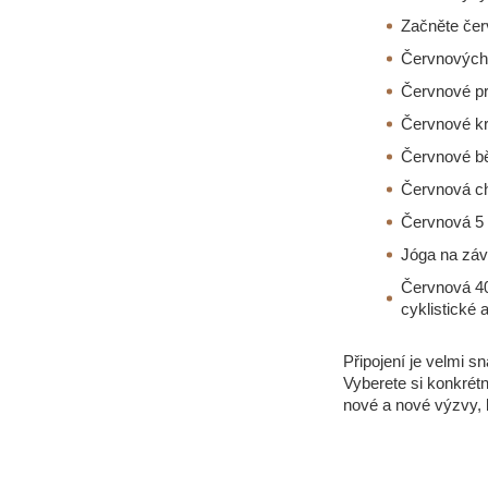
Začněte čer
Červnových 
Červnové pro
Červnové kr
Červnové bě
Červnová ch
Červnová 5 
Jóga na záv
Červnová 40
cyklistické a
Připojení je velmi s
Vyberete si konkrétn
nové a nové výzvy, 