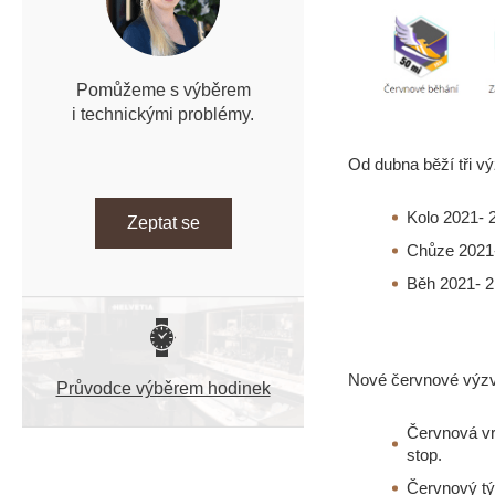
n
í
p
a
Pomůžeme s výběrem
n
i technickými problémy.
e
l
Od dubna běží tři vý
Kolo 2021- 
Zeptat se
Chůze 2021-
Běh 2021- 2
Nové červnové výz
Průvodce výběrem hodinek
Červnová vr
stop.
Červnový tý