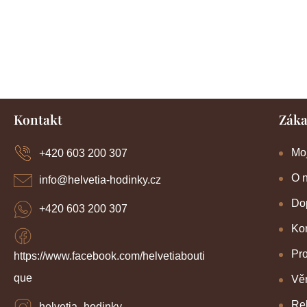
Z
Kontakt
Záka
á
p
a
Mo
+420 603 200 307
t
í
O 
info
@
helvetia-hodinky.cz
Dop
+420 603 200 307
Kon
Pr
https://www.facebook.com/helvetiabouti
que
Věr
Re
helvetia_hodinky