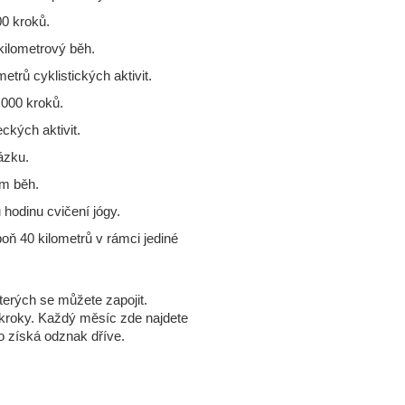
00 kroků.
kilometrový běh.
trů cyklistických aktivit.
 000 kroků.
ckých aktivit.
ázku.
km běh.
hodinu cvičení jógy.
oň 40 kilometrů v rámci jediné
terých se můžete zapojit.
ba kroky. Každý měsíc zde najdete
o získá odznak dříve.