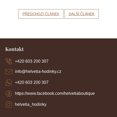
PŘEDCHOZÍ ČLÁNEK
DALŠÍ ČLÁNEK
Z
á
Kontakt
p
a
+420 603 200 307
t
í
info
@
helvetia-hodinky.cz
+420 603 200 307
https://www.facebook.com/helvetiaboutique
helvetia_hodinky