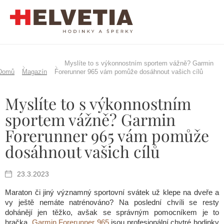
Přejít
na
obsah
Myslíte to s výkonnostním sportem vážně? Garmin
Domů
Magazín
Forerunner 965 vám pomůže dosáhnout vašich cílů
Myslíte to s výkonnostním
sportem vážně? Garmin
Forerunner 965 vám pomůže
dosáhnout vašich cílů
23.3.2023
Maraton či jiný významný sportovní svátek už klepe na dveře a
vy ještě nemáte natrénováno? Na poslední chvíli se resty
dohánějí jen těžko, avšak se správným pomocníkem je to
hračka.
Garmin Forerunner 965
jsou profesionální chytré hodinky