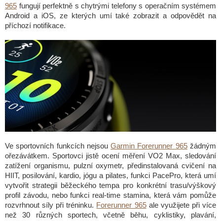
965
fungují perfektně s chytrými telefony s operačním systémem
Android a iOS, ze kterých umí také zobrazit a odpovědět na
příchozí notifikace.
Ve sportovních funkcích nejsou
Garmin Forerunner 965
žádným
ořezávátkem. Sportovci jistě ocení měření VO2 Max, sledování
zatížení organismu, pulzní oxymetr, předinstalovaná cvičení na
HIIT, posilování, kardio, jógu a pilates, funkci PacePro, která umí
vytvořit strategii běžeckého tempa pro konkrétní trasu/výškový
profil závodu, nebo funkci real-time stamina, která vám pomůže
rozvrhnout síly při tréninku.
Forerunner 965
ale využijete při více
než 30 různých sportech, včetně běhu, cyklistiky, plavání,