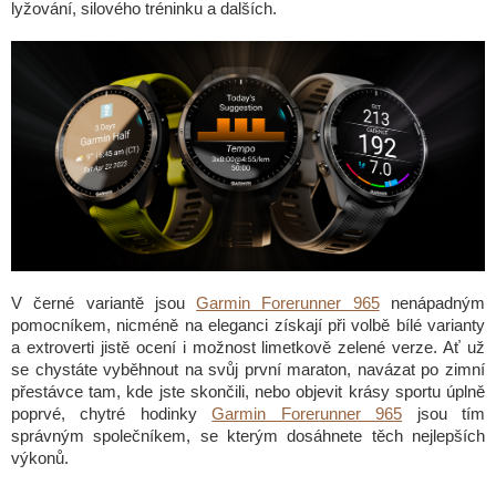
lyžování, silového tréninku a dalších.
V černé variantě jsou
Garmin Forerunner 965
nenápadným
pomocníkem, nicméně na eleganci získají při volbě bílé varianty
a extroverti jistě ocení i možnost limetkově zelené verze. Ať už
se chystáte vyběhnout na svůj první maraton, navázat po zimní
přestávce tam, kde jste skončili, nebo objevit krásy sportu úplně
poprvé, chytré hodinky
Garmin Forerunner 965
jsou tím
správným společníkem, se kterým dosáhnete těch nejlepších
výkonů.