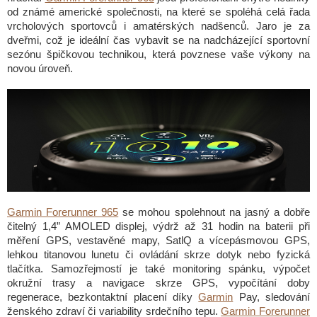
od známé americké společnosti, na které se spoléhá celá řada
vrcholových sportovců i amatérských nadšenců. Jaro je za
dveřmi, což je ideální čas vybavit se na nadcházející sportovní
sezónu špičkovou technikou, která povznese vaše výkony na
novou úroveň.
Garmin Forerunner 965
se mohou spolehnout na jasný a dobře
čitelný 1,4” AMOLED displej, výdrž až 31 hodin na baterii při
měření GPS, vestavěné mapy, SatlQ a vícepásmovou GPS,
lehkou titanovou lunetu či ovládání skrze dotyk nebo fyzická
tlačítka. Samozřejmostí je také monitoring spánku, výpočet
okružní trasy a navigace skrze GPS, vypočítání doby
regenerace, bezkontaktní placení díky
Garmin
Pay, sledování
ženského zdraví či variability srdečního tepu.
Garmin Forerunner