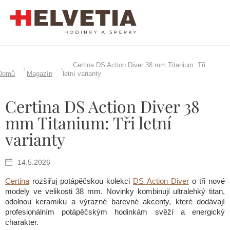
Přejít
na
obsah
Certina DS Action Diver 38 mm Titanium: Tři
Domů
Magazín
letní varianty
Certina DS Action Diver 38
mm Titanium: Tři letní
varianty
14.5.2026
Certina
rozšiřuj potápěčskou kolekci
DS Action Diver
o tři nové
modely ve velikosti 38 mm. Novinky kombinují ultralehký titan,
odolnou keramiku a výrazné barevné akcenty, které dodávají
profesionálním potápěčským hodinkám svěží a energický
charakter.