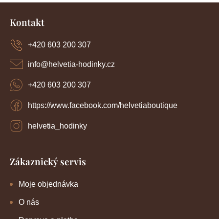
Z
á
Kontakt
p
a
+420 603 200 307
t
í
info
@
helvetia-hodinky.cz
+420 603 200 307
https://www.facebook.com/helvetiaboutique
helvetia_hodinky
Zákaznický servis
Moje objednávka
O nás