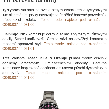
Tyrkysová
varianta se světle šedým číselníkem a tyrkysovými
luminiscenčními prvky navazuje na úspěšné barevné provedení z
předchozích kolekcí.
Tento model najdete pod označením
C048.807.44.081.00
.
Flamingo Pink
kombinuje černý číselník s výraznými růžovými
detaily Super-LumiNova®. Certina sází na odvážný kontrast a
moderní sportovní styl.
Tento model najdete pod označením
C048.807.44.051.01.
Třetí varianta
Ocean Blue & Orange
přináší modrý číselník
doplněný oranžovými luminiscenčními akcenty. Barevná
kombinace inspirovaná oceánem a sluncem působí dynamicky a
sportovně.
Tento model najdete pod označením
C048.807.44.041.00
.