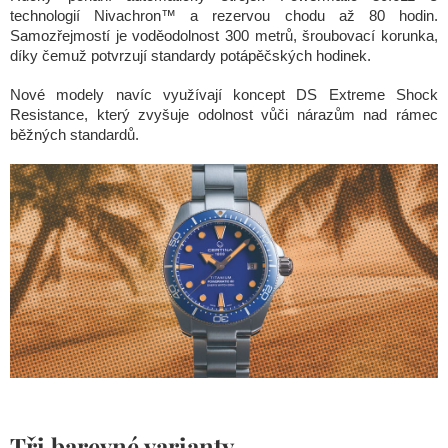
technologií Nivachron™ a rezervou chodu až 80 hodin.
Samozřejmostí je voděodolnost 300 metrů, šroubovací korunka,
díky čemuž potvrzují standardy potápěčských hodinek.
Nové modely navíc využívají koncept DS Extreme Shock
Resistance, který zvyšuje odolnost vůči nárazům nad rámec
běžných standardů.
Tři barevné varianty