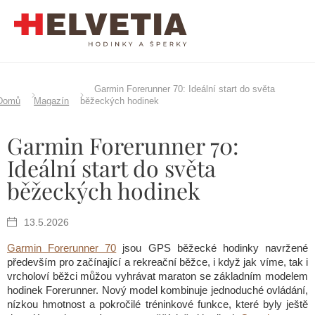
Přejít
na
obsah
Garmin Forerunner 70: Ideální start do světa
Domů
Magazín
běžeckých hodinek
Garmin Forerunner 70:
Ideální start do světa
běžeckých hodinek
13.5.2026
Garmin Forerunner 70
jsou GPS běžecké hodinky navržené
především pro začínající a rekreační běžce, i když jak víme, tak i
vrcholoví běžci můžou vyhrávat maraton se základním modelem
hodinek Forerunner. Nový model kombinuje jednoduché ovládání,
nízkou hmotnost a pokročilé tréninkové funkce, které byly ještě