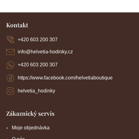
Z
á
Kontakt
p
a
+420 603 200 307
t
í
info
@
helvetia-hodinky.cz
+420 603 200 307
https://www.facebook.com/helvetiaboutique
helvetia_hodinky
Zákaznický servis
Moje objednávka