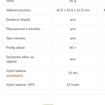
Váha
40 g
Velikost pouzdra
42,6 x 42,6 x 11,9 mm
Dotykový displej
ano
Připravenost k tréninku
ano
Stav tréninku
ano
Profily aktivit
80 +
Dynamika běhu ze
ano
zápěstí
Výdrž baterie-
13 dní
smartwatch
Výdrž baterie- GPS
23 hodin