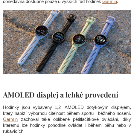
donedávna dostupné pouze u vyšších řad hodinek
Garmin
.
AMOLED displej a lehké provedení
Hodinky jsou vybaveny 1,2" AMOLED dotykovým displejem,
který nabízí výbornou čitelnost během sportu i běžného nošení.
Garmin
zachoval také oblíbené pětitlačítkové ovládání, díky
kterému lze hodinky pohodlně ovládat i během běhu nebo v
rukavicích.