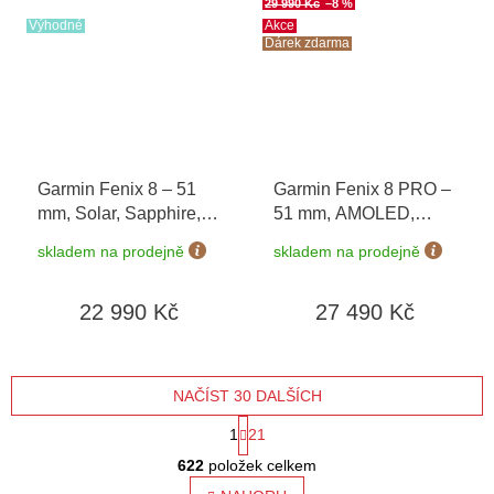
29 990 Kč
–8 %
Výhodné
Akce
Dárek zdarma
Garmin Fenix 8 – 51
Garmin Fenix 8 PRO –
mm, Solar, Sapphire,
51 mm, AMOLED,
Carbon grey DLC
Sapphire, Carbon
skladem na prodejně
skladem na prodejně
titanium s Black/Grey
grey/Chestnut 010-
010-02907-11
03199-40 + náhradní
22 990 Kč
27 490 Kč
řemínek
+ Topo Czech
PRO Voucher + druhý
náhradní řemínek v
hodnotě 1 290 Kč
NAČÍST 30 DALŠÍCH
S
1
21
O
t
622
položek celkem
v