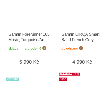
Garmin Forerunner 165
Garmin CIRQA Smart
Music, Turquoise/Aqua
Band French Grey
010-02863-32
+
L/XL 010-04675-01
skladem na prodejně
objednáno
možnost výměny do 90
dní
5 990 Kč
4 990 Kč
20 590 Kč
–3 %
Výhodné
Akce