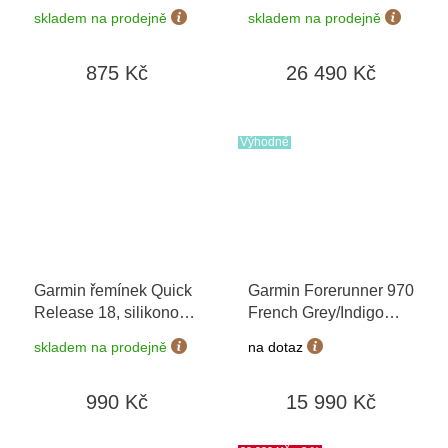
13304-05
Sapphire,
skladem na prodejně
skladem na prodejně
Graphite/Black 010-
03199-11
875 Kč
26 490 Kč
Výhodné
Garmin řemínek Quick
Garmin Forerunner 970
Release 18, silikonový
French Grey/Indigo
béžový, zlatá přezka
010-02969-12
+
skladem na prodejně
na dotaz
možnost výměny do 90
dní
990 Kč
15 990 Kč