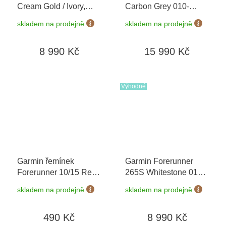
Cream Gold / Ivory,
Carbon Grey 010-
Silicone Band 010-
02969-10
+ možnost
skladem na prodejně
skladem na prodejně
02785-04
výměny do 90 dní
8 990 Kč
15 990 Kč
Výhodné
Garmin řemínek
Garmin Forerunner
Forerunner 10/15 Red
265S Whitestone 010-
(velikost XL)
02810-14
+ možnost
skladem na prodejně
skladem na prodejně
výměny do 90 dní
490 Kč
8 990 Kč