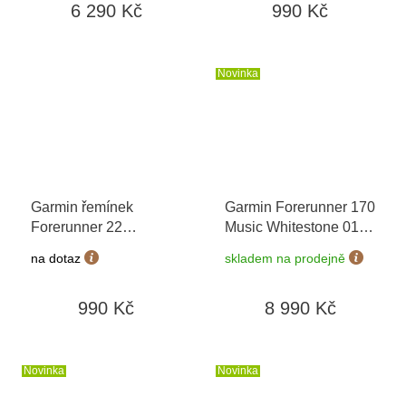
6 290 Kč
990 Kč
Novinka
Garmin řemínek
Garmin Forerunner 170
Forerunner 22
Music Whitestone 010-
Whitestone/Amp
03920-11
+ možnost
na dotaz
skladem na prodejně
Yellow 010-11251-AN
výměny do 90 dní
990 Kč
8 990 Kč
Novinka
Novinka