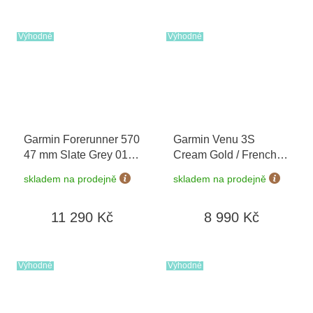
Výhodné
Výhodné
Garmin Forerunner 570
Garmin Venu 3S
47 mm Slate Grey 010-
Cream Gold / French
02971-00
Gray, Silicone Band
skladem na prodejně
skladem na prodejně
010-02785-02
11 290 Kč
8 990 Kč
Výhodné
Výhodné