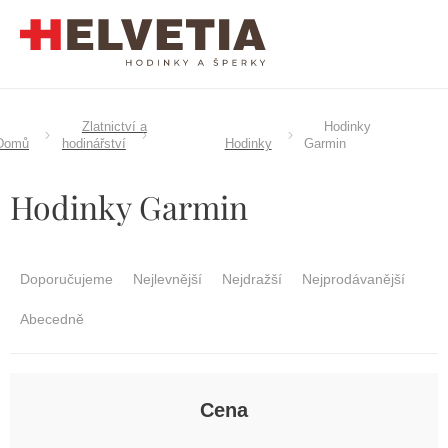
Přejít
na
obsah
Zlatnictví a
Hodinky
Domů
hodinářství
Hodinky
Garmin
Hodinky Garmin
Ř
a
Doporučujeme
Nejlevnější
Nejdražší
Nejprodávanější
z
e
Abecedně
n
í
p
r
Cena
o