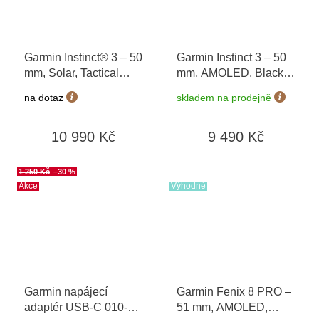
Garmin Instinct® 3 – 50
Garmin Instinct 3 – 50
mm, Solar, Tactical
mm, AMOLED, Black /
Edition Black 010-
Bolt Blue 010-03020-
na dotaz
skladem na prodejně
02935-50
03
10 990 Kč
9 490 Kč
1 250 Kč
–30 %
Akce
Výhodné
Garmin napájecí
Garmin Fenix 8 PRO –
adaptér USB-C 010-
51 mm, AMOLED,