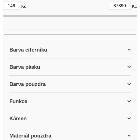
d
149
67890
Kč
Kč
u
k
t
ů
Barva ciferníku
Barva pásku
Barva pouzdra
Funkce
Kámen
Materiál pouzdra