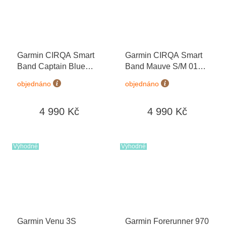
Garmin CIRQA Smart
Garmin CIRQA Smart
Band Captain Blue
Band Mauve S/M 010-
S/M 010-04675-13
04675-12
objednáno
objednáno
4 990 Kč
4 990 Kč
Výhodné
Výhodné
Garmin Venu 3S
Garmin Forerunner 970