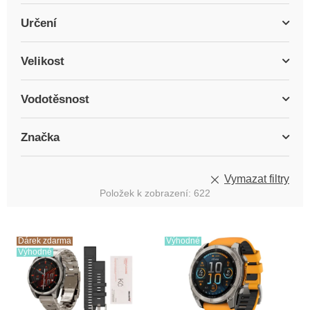
Určení
Velikost
Vodotěsnost
Značka
Vymazat filtry
Položek k zobrazení:
622
V
ý
Dárek zdarma
Výhodné
Výhodné
p
i
s
p