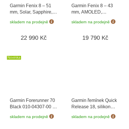
Garmin Fenix 8 – 51
Garmin Fenix 8 – 43
mm, Solar, Sapphire,
mm, AMOLED,
Titanium s
Sapphire, Carbon grey
skladem na prodejně
skladem na prodejně
Yellow/Graphite 010-
DLC titanium, Black /
02907-21
Pebble grey 010-
22 990 Kč
19 790 Kč
02903-21
Novinka
Garmin Forerunner 70
Garmin řemínek Quick
Black 010-04307-00
+
Release 18, silikon
možnost výměny do 90
Sage grey 010-13256-
skladem na prodejně
skladem na prodejně
dní
01