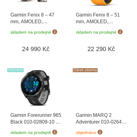
r
o
Garmin Fenix 8 – 47
Garmin Fenix 8 – 51
d
mm, AMOLED,
mm, AMOLED,
u
Sapphire, Titanium
Sapphire, Titanium s
k
skladem na prodejně
skladem na prodejně
010-02904-40 +
Orange/Graphite 010-
t
náhradní řemínek
+
02905-11
ů
24 990 Kč
22 290 Kč
dárkový poukaz v
hodnotě 1000 Kč +
Topo Czech PRO
Voucher
Výhodné
Dárek zdarma
Garmin Forerunner 965
Garmin MARQ 2
Black 010-02809-10
+
Adventurer 010-02648-
možnost výměny do 90
31 Premium + náhradní
skladem na prodejně
objednáno
dní
řemínek
+ dárkový