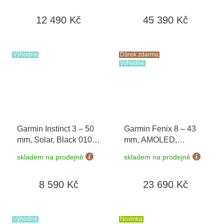
poukaz v hodnotě 1000
12 490 Kč
45 390 Kč
Kč
Výhodné
Dárek zdarma
Výhodné
Garmin Instinct 3 – 50
Garmin Fenix 8 – 43
mm, Solar, Black 010-
mm, AMOLED,
02935-00
Sapphire, Soft Gold /
skladem na prodejně
skladem na prodejně
Limestone 010-02903-
40 + náhradní řemínek
8 590 Kč
23 690 Kč
+ Topo Czech PRO
Voucher + náušnice
Guess JUBE01423 v
hodnotě 1790 Kč
Výhodné
Novinka