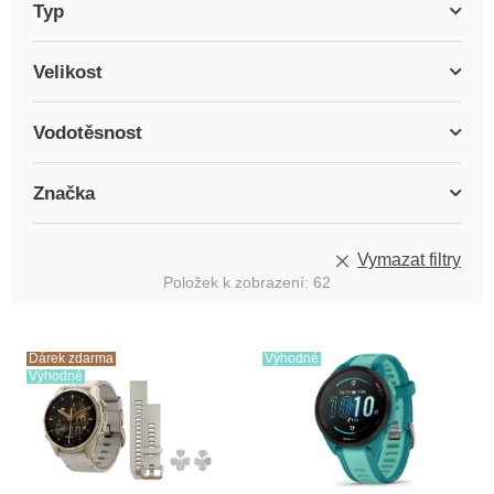
Typ
Velikost
Vodotěsnost
Značka
Vymazat filtry
Položek k zobrazení:
62
V
ý
Dárek zdarma
Výhodné
Výhodné
p
i
s
p
r