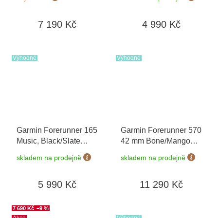
02891-00
do 90 dní
7 190 Kč
4 990 Kč
Výhodné
Výhodné
Garmin Forerunner 165
Garmin Forerunner 570
Music, Black/Slate
42 mm Bone/Mango
Gray 010-02863-30
+
010-02970-02
skladem na prodejně
skladem na prodejně
možnost výměny do 90
dní
5 990 Kč
11 290 Kč
7 690 Kč
–9 %
Akce
Výhodné