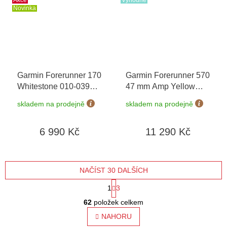
Novinka
Garmin Forerunner 170
Garmin Forerunner 570
Whitestone 010-03920-
47 mm Amp Yellow
01
+ možnost výměny
Whitestone/Turquoise
skladem na prodejně
skladem na prodejně
do 90 dní
010-02971-01
6 990 Kč
11 290 Kč
NAČÍST 30 DALŠÍCH
S
1
3
O
t
62
položek celkem
v
l
NAHORU
r
á