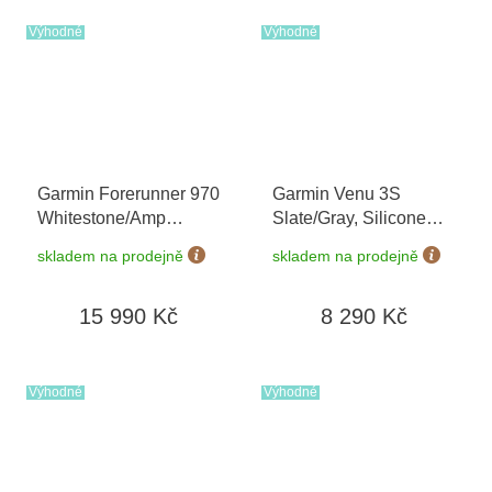
Výhodné
Výhodné
Garmin Forerunner 970
Garmin Venu 3S
Whitestone/Amp
Slate/Gray, Silicone
Yellow 010-02969-11
+
band 010-02785-00
skladem na prodejně
skladem na prodejně
možnost výměny do 90
dní
15 990 Kč
8 290 Kč
Výhodné
Výhodné