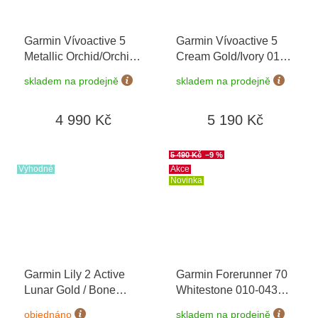
Garmin Vívoactive 5
Garmin Vívoactive 5
Metallic Orchid/Orchid
Cream Gold/Ivory 010-
010-02862-13
02862-11
skladem na prodejně
skladem na prodejně
4 990 Kč
5 190 Kč
5 490 Kč
–9 %
Výhodné
Akce
Novinka
Garmin Lily 2 Active
Garmin Forerunner 70
Lunar Gold / Bone
Whitestone 010-04307-
Silicone Band 010-
01
+ možnost výměny
objednáno
skladem na prodejně