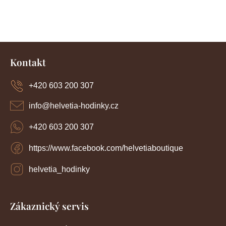
á
d
a
n
c
í
k
Z
p
o
r
á
Kontakt
v
p
v
k
a
y
+420 603 200 307
á
t
v
í
n
ý
info
@
helvetia-hodinky.cz
p
í
i
+420 603 200 307
s
u
https://www.facebook.com/helvetiaboutique
helvetia_hodinky
Zákaznický servis