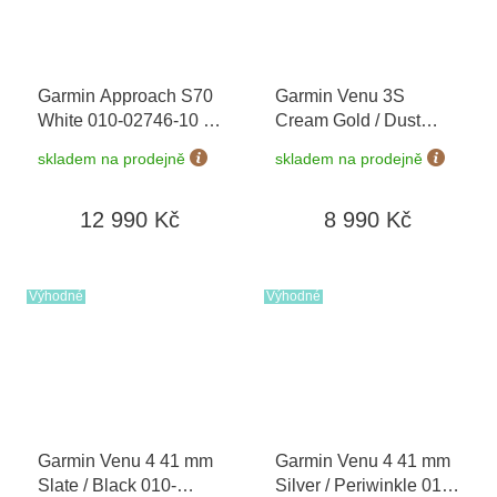
Garmin Approach S70
Garmin Venu 3S
White 010-02746-10
+
Cream Gold / Dust
možnost výměny do 90
Rose, Silicone Band
skladem na prodejně
skladem na prodejně
dní
010-02785-03
12 990 Kč
8 990 Kč
Výhodné
Výhodné
Garmin Venu 4 41 mm
Garmin Venu 4 41 mm
Slate / Black 010-
Silver / Periwinkle 010-