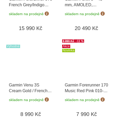
French Grey/Indigo
mm, AMOLED,
010-02969-12
+
Sapphire, Soft Gold /
skladem na prodejně
skladem na prodejně
možnost výměny do 90
Fog grey 010-02903-
dní
11
15 990 Kč
20 490 Kč
8 990 Kč
–11 %
Výhodné
Akce
Novinka
Garmin Venu 3S
Garmin Forerunner 170
Cream Gold / French
Music Red Pink 010-
Gray, Sand Leather
03920-13
+ možnost
skladem na prodejně
skladem na prodejně
Band 010-02785-55
výměny do 90 dní
Premium + náhradní
8 990 Kč
7 990 Kč
řemínek