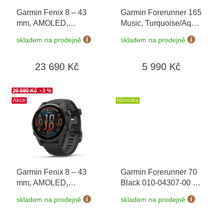
o
Garmin Fenix 8 – 43
Garmin Forerunner 165
d
mm, AMOLED,
Music, Turquoise/Aqua
u
Sapphire, Soft Gold /
010-02863-32
+
k
skladem na prodejně
skladem na prodejně
Limestone 010-02903-
možnost výměny do 90
t
40 + náhradní řemínek
dní
ů
23 690 Kč
5 990 Kč
+ Topo Czech PRO
Voucher + náušnice
Guess JUBE01423 v
20 590 Kč
–3 %
hodnotě 1790 Kč
Akce
Novinka
Garmin Fenix 8 – 43
Garmin Forerunner 70
mm, AMOLED,
Black 010-04307-00
+
Sapphire, Carbon grey
možnost výměny do 90
skladem na prodejně
skladem na prodejně
DLC titanium, Black /
dní
Pebble grey 010-