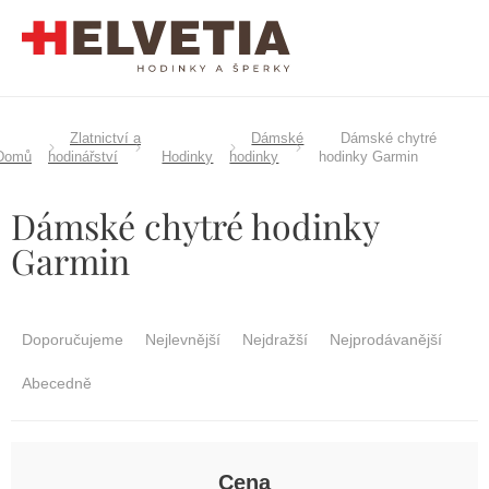
Přejít
na
obsah
Zlatnictví a
Dámské
Dámské chytré
Domů
hodinářství
Hodinky
hodinky
hodinky Garmin
Dámské chytré hodinky
Garmin
Ř
a
Doporučujeme
Nejlevnější
Nejdražší
Nejprodávanější
z
e
Abecedně
n
í
p
r
Cena