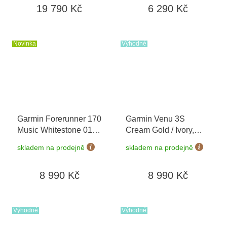
19 790 Kč
6 290 Kč
02903-21
Novinka
Výhodné
Garmin Forerunner 170
Garmin Venu 3S
Music Whitestone 010-
Cream Gold / Ivory,
03920-11
+ možnost
Silicone Band 010-
skladem na prodejně
skladem na prodejně
výměny do 90 dní
02785-04
8 990 Kč
8 990 Kč
Výhodné
Výhodné