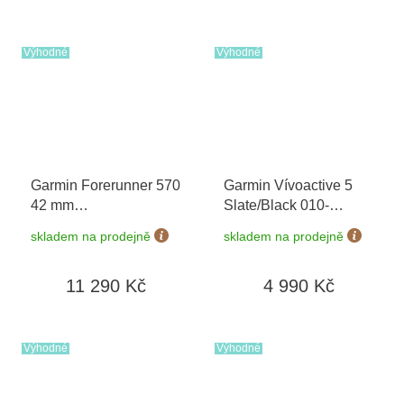
Výhodné
Výhodné
Garmin Forerunner 570
Garmin Vívoactive 5
42 mm
Slate/Black 010-
Whitestone/Cloud Blue
02862-10
skladem na prodejně
skladem na prodejně
010-02970-01
11 290 Kč
4 990 Kč
Výhodné
Výhodné