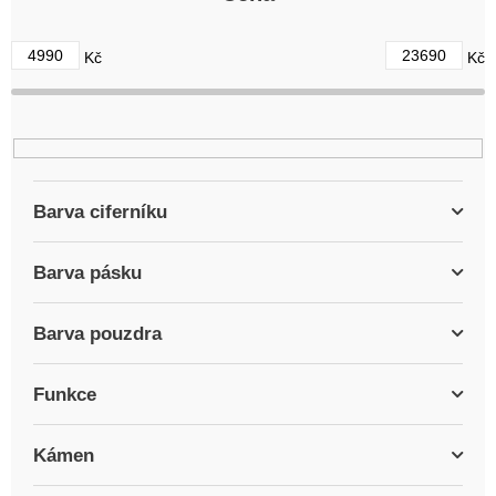
o
d
4990
23690
Kč
Kč
u
k
t
ů
Barva ciferníku
Barva pásku
Barva pouzdra
Funkce
Kámen