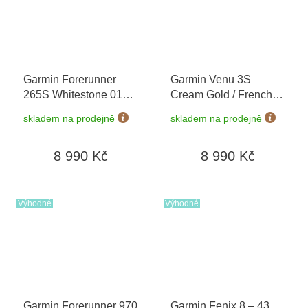
Garmin Forerunner
Garmin Venu 3S
265S Whitestone 010-
Cream Gold / French
02810-14
+ možnost
Gray, Silicone Band
skladem na prodejně
skladem na prodejně
výměny do 90 dní
010-02785-02
8 990 Kč
8 990 Kč
Výhodné
Výhodné
Garmin Forerunner 970
Garmin Fenix 8 – 43