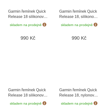
Garmin řemínek Quick
Garmin řemínek Quick
Release 18 silikonový
Release 18, silikonový
bílý, stříbrná přezka
béžový, zlatá přezka
skladem na prodejně
skladem na prodejně
990 Kč
990 Kč
Garmin řemínek Quick
Garmin řemínek Quick
Release 18 silikonový
Release 18, nylonový
bílý, růžovozlatá
černý 010-13261-00
skladem na prodejně
skladem na prodejně
přezka