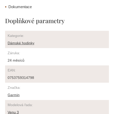
Dokumentace
Doplňkové parametry
Kategorie
:
Dámské hodinky
Záruka
:
24 měsíců
EAN
:
0753759314798
Značka
:
Garmin
Modelová řada
:
Venu 3