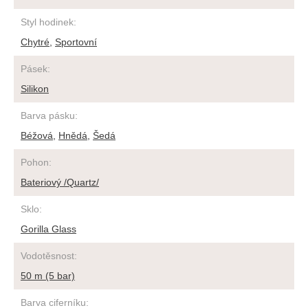
Styl hodinek
:
Chytré
,
Sportovní
Pásek
:
Silikon
Barva pásku
:
Béžová
,
Hnědá
,
Šedá
Pohon
:
Bateriový /Quartz/
Sklo
:
Gorilla Glass
Vodotěsnost
:
50 m (5 bar)
Barva ciferníku
: