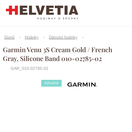
Přejít
na
obsah
Domů
Hodinky
Dámské hodinky
Garmin Venu 3S Cream Gold / French
Gray, Silicone Band 010-02785-02
GAR_010-02785-02
Výhodné
Značka:
Garmin