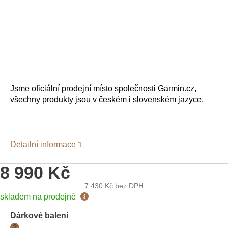
Jsme oficiální prodejní místo společnosti
Garmin
.cz,
všechny produkty jsou v českém i slovenském jazyce.
Detailní informace
8 990 Kč
7 430 Kč
bez DPH
Měrná
skladem na prodejně
cena:
Dárkové balení
?