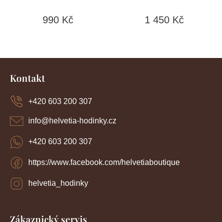
990 Kč
1 450 Kč
Z
á
Kontakt
p
a
+420 603 200 307
t
í
info
@
helvetia-hodinky.cz
+420 603 200 307
https://www.facebook.com/helvetiaboutique
helvetia_hodinky
Zákaznický servis