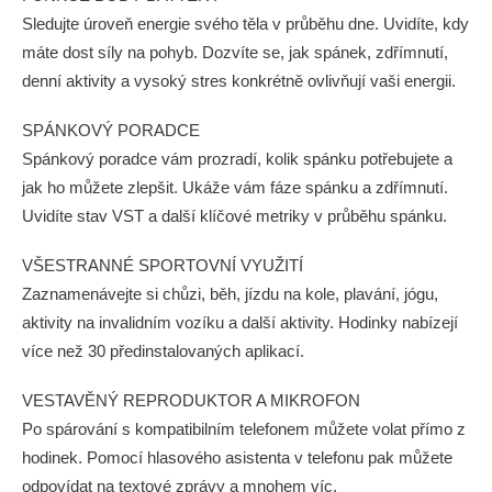
Sledujte úroveň energie svého těla v průběhu dne. Uvidíte, kdy
máte dost síly na pohyb. Dozvíte se, jak spánek, zdřímnutí,
denní aktivity a vysoký stres konkrétně ovlivňují vaši energii.
SPÁNKOVÝ PORADCE
Spánkový poradce vám prozradí, kolik spánku potřebujete a
jak ho můžete zlepšit. Ukáže vám fáze spánku a zdřímnutí.
Uvidíte stav VST a další klíčové metriky v průběhu spánku.
VŠESTRANNÉ SPORTOVNÍ VYUŽITÍ
Zaznamenávejte si chůzi, běh, jízdu na kole, plavání, jógu,
aktivity na invalidním vozíku a další aktivity. Hodinky nabízejí
více než 30 předinstalovaných aplikací.
VESTAVĚNÝ REPRODUKTOR A MIKROFON
Po spárování s kompatibilním telefonem můžete volat přímo z
hodinek. Pomocí hlasového asistenta v telefonu pak můžete
odpovídat na textové zprávy a mnohem víc.