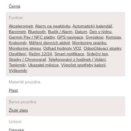
Černá
Funkce
:
Akcelerometr
,
Alarm na neaktivitu
,
Automatický kalendář
,
Barometr
,
Bluetooth
,
Budík / Alarm
,
Datum
,
Den v týdnu
,
Garmin Pay / NFC platby
,
GPS navigace
,
Gyroskop
,
Kompas
,
Krokoměr
,
Měření denních aktivit
,
Monitoring spánku
,
Monitoring stresu
,
Odhad hodnoty VO2
,
Odpočítávací stopky
,
Osvětlení
,
Režim 12/24
,
Smart notifikace
,
Srdeční tep
,
Stopky / Chronograf
,
Telefonování z hodinek / Volání
,
Teploměr
,
Ukazatel měsíce
,
Výpočet spotřeby kalorií
,
Výškoměr
Materiál pouzdra
:
Plast
Barva pouzdra
:
Žluté zlato
Určení
:
Dámské