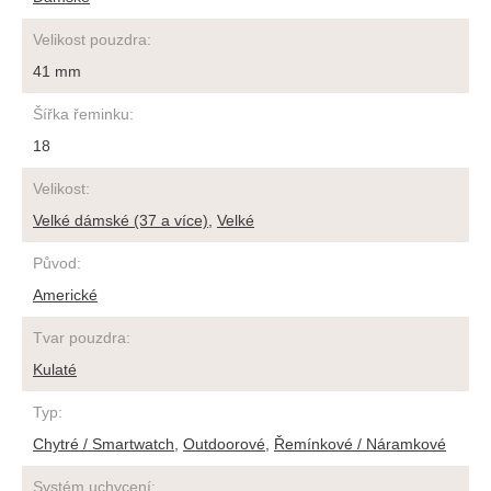
Velikost pouzdra
:
41 mm
Šířka řeminku
:
18
Velikost
:
Velké dámské (37 a více)
,
Velké
Původ
:
Americké
Tvar pouzdra
:
Kulaté
Typ
:
Chytré / Smartwatch
,
Outdoorové
,
Řemínkové / Náramkové
Systém uchycení
: