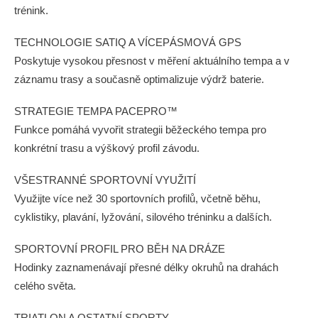
trénink.
TECHNOLOGIE SATIQ A VÍCEPÁSMOVÁ GPS
Poskytuje vysokou přesnost v měření aktuálního tempa a v
záznamu trasy a současně optimalizuje výdrž baterie.
STRATEGIE TEMPA PACEPRO™
Funkce pomáhá vyvořit strategii běžeckého tempa pro
konkrétní trasu a výškový profil závodu.
VŠESTRANNÉ SPORTOVNÍ VYUŽITÍ
Využijte více než 30 sportovních profilů, včetně běhu,
cyklistiky, plavání, lyžování, silového tréninku a dalších.
SPORTOVNÍ PROFIL PRO BĚH NA DRÁZE
Hodinky zaznamenávají přesné délky okruhů na drahách
celého světa.
TRIATLON A OSTATNÍ SPORTY