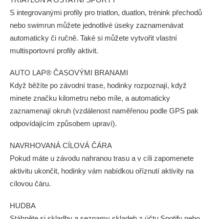
S integrovanými profily pro triatlon, duatlon, trénink přechodů
nebo swimrun můžete jednotlivé úseky zaznamenávat
automaticky či ručně. Také si můžete vytvořit vlastní
multisportovní profily aktivit.
AUTO LAP® ČASOVÝMI BRANAMI
Když běžíte po závodní trase, hodinky rozpoznají, když
minete značku kilometru nebo míle, a automaticky
zaznamenají okruh (vzdálenost naměřenou podle GPS pak
odpovídajícím způsobem upraví).
NAVRHOVANÁ CÍLOVÁ ČÁRA
Pokud máte u závodu nahranou trasu a v cíli zapomenete
aktivitu ukončit, hodinky vám nabídkou oříznutí aktivity na
cílovou čáru.
HUDBA
Stáhněte si skladby a seznamy skladeb z účtu Spotify nebo