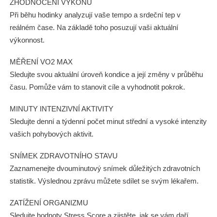
ZHODNOCENÍ VÝKONU
Při běhu hodinky analyzují vaše tempo a srdeční tep v
reálném čase. Na základě toho posuzují vaši aktuální
výkonnost.
MĚŘENÍ VO2 MAX
Sledujte svou aktuální úroveň kondice a její změny v průběhu
času. Pomůže vám to stanovit cíle a vyhodnotit pokrok.
MINUTY INTENZIVNÍ AKTIVITY
Sledujte denní a týdenní počet minut střední a vysoké intenzity
vašich pohybových aktivit.
SNÍMEK ZDRAVOTNÍHO STAVU
Zaznamenejte dvouminutový snímek důležitých zdravotních
statistik. Výslednou zprávu můžete sdílet se svým lékařem.
ZATÍŽENÍ ORGANIZMU
Sledujte hodnoty Stress Score a zjistěte, jak se vám daří