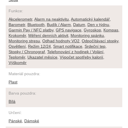
Funkce
:
Akcelerometr
,
Alarm na neaktivitu
,
Automatický kalendář
,
Barometr
,
Bluetooth
,
Budík / Alarm
,
Datum
,
Den v týdnu
,
Garmin Pay / NFC platby
,
GPS navigace
,
Gyroskop
,
Kompas
,
Krokoměr
,
Měření denních aktivit
,
Monitoring spánku
,
Monitoring stresu
,
Odhad hodnoty VO2
,
Odpočítávací stopky
,
Osvětlení
,
Režim 12/24
,
Smart notifikace
,
Srdeční tep
,
Stopky / Chronograf
,
Telefonování z hodinek / Volání
,
Teploměr
,
Ukazatel měsíce
,
Výpočet spotřeby kalorií
,
Výškoměr
Materiál pouzdra
:
Plast
Barva pouzdra
:
Bílá
Určení
:
Pánské
,
Dámské