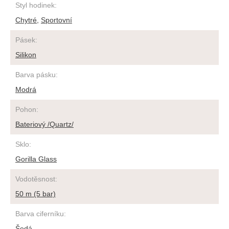
Styl hodinek
:
Chytré
,
Sportovní
Pásek
:
Silikon
Barva pásku
:
Modrá
Pohon
:
Bateriový /Quartz/
Sklo
:
Gorilla Glass
Vodotěsnost
:
50 m (5 bar)
Barva ciferníku
:
Šedá