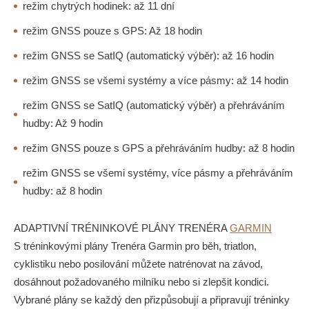
režim chytrých hodinek: až 11 dní
režim GNSS pouze s GPS: Až 18 hodin
režim GNSS se SatIQ (automatický výběr): až 16 hodin
režim GNSS se všemi systémy a více pásmy: až 14 hodin
režim GNSS se SatIQ (automatický výběr) a přehráváním
hudby: Až 9 hodin
režim GNSS pouze s GPS a přehráváním hudby: až 8 hodin
režim GNSS se všemi systémy, více pásmy a přehráváním
hudby: až 8 hodin
ADAPTIVNÍ TRÉNINKOVÉ PLÁNY TRENÉRA
GARMIN
S tréninkovými plány Trenéra Garmin pro běh, triatlon,
cyklistiku nebo posilování můžete natrénovat na závod,
dosáhnout požadovaného milníku nebo si zlepšit kondici.
Vybrané plány se každý den přizpůsobují a připravují tréninky