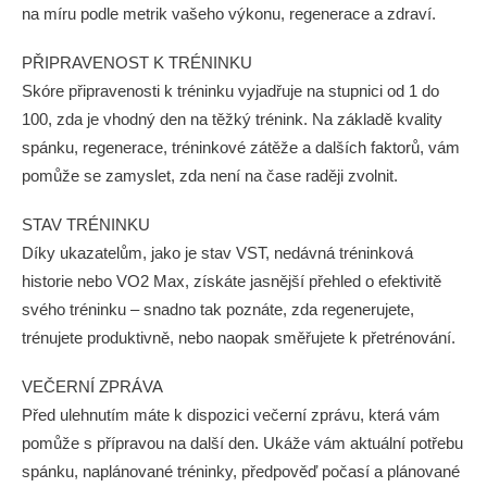
na míru podle metrik vašeho výkonu, regenerace a zdraví.
PŘIPRAVENOST K TRÉNINKU
Skóre připravenosti k tréninku vyjadřuje na stupnici od 1 do
100, zda je vhodný den na těžký trénink. Na základě kvality
spánku, regenerace, tréninkové zátěže a dalších faktorů, vám
pomůže se zamyslet, zda není na čase raději zvolnit.
STAV TRÉNINKU
Díky ukazatelům, jako je stav VST, nedávná tréninková
historie nebo VO2 Max, získáte jasnější přehled o efektivitě
svého tréninku – snadno tak poznáte, zda regenerujete,
trénujete produktivně, nebo naopak směřujete k přetrénování.
VEČERNÍ ZPRÁVA
Před ulehnutím máte k dispozici večerní zprávu, která vám
pomůže s přípravou na další den. Ukáže vám aktuální potřebu
spánku, naplánované tréninky, předpověď počasí a plánované