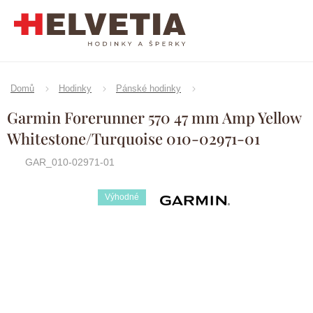
Přejít
na
obsah
Domů
Hodinky
Pánské hodinky
Garmin Forerunner 570 47 mm Amp Yellow
Whitestone/Turquoise 010-02971-01
GAR_010-02971-01
Výhodné
Značka:
Garmin