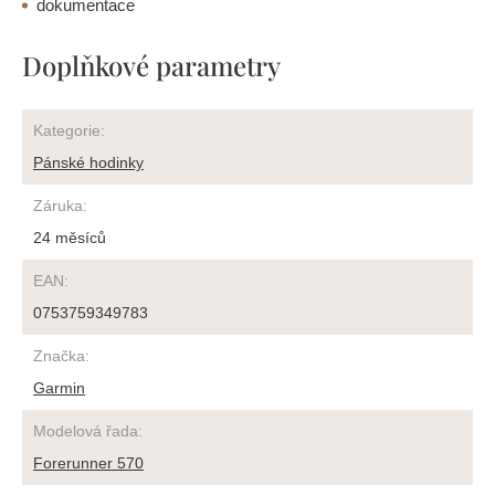
dokumentace
Doplňkové parametry
Kategorie
:
Pánské hodinky
Záruka
:
24 měsíců
EAN
:
0753759349783
Značka
:
Garmin
Modelová řada
:
Forerunner 570