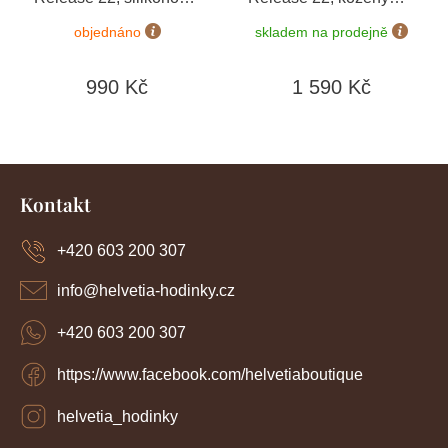
Black / Silver
hnědý, stříbrná přezka
objednáno
skladem na prodejně
990 Kč
1 590 Kč
Z
á
Kontakt
p
a
+420 603 200 307
t
í
info
@
helvetia-hodinky.cz
+420 603 200 307
https://www.facebook.com/helvetiaboutique
helvetia_hodinky