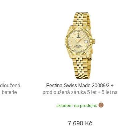
odloužená
Festina Swiss Made 20089/2
+
 baterie
prodloužená záruka 5 let + 5 let na
190 dní +
výměnu baterie zdarma+ možnost
skladem na prodejně
doprava
výměny do 90 dní
7 690 Kč