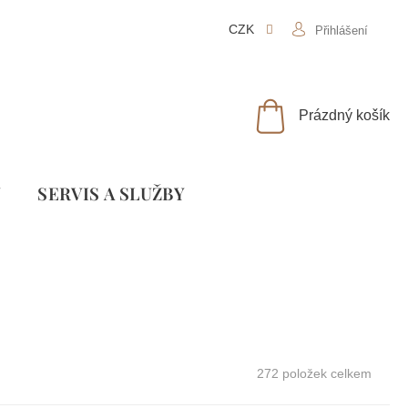
CZK
Přihlášení
NÁKUPNÍ
Prázdný košík
KOŠÍK
Y
SLUŽBY
272
položek celkem