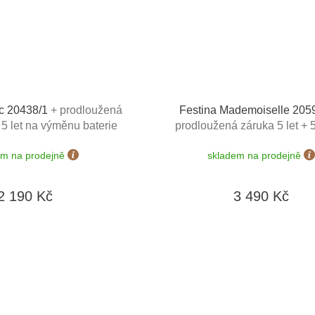
ic 20438/1
+ prodloužená
Festina Mademoiselle 205
+ 5 let na výměnu baterie
prodloužená záruka 5 let + 5
ost výměny do 190 dní +
výměnu baterie zdarma + m
em na prodejně
skladem na prodejně
mínku zdarma + doprava
výměny do 190 dní + zkrácení
zdarma
zdarma + doprava zdar
2 190 Kč
3 490 Kč