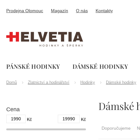
Přejít
na
Prodejna Olomouc
Magazín
O nás
Kontakty
obsah
PÁNSKÉ HODINKY
DÁMSKÉ HODINKY
Domů
Zlatnictví a hodinářství
Hodinky
Dámské hodinky
P
Dámské h
o
Cena
s
t
1990
19990
Ř
Kč
Kč
r
a
Doporučujeme
N
a
z
n