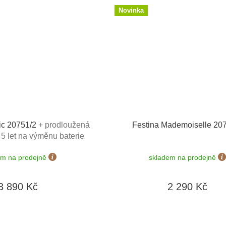
Novinka
ic 20751/2
+ prodloužená
Festina Mademoiselle 20
+ 5 let na výměnu baterie
ost výměny do 190 dní +
em na prodejně
skladem na prodejně
mínku zdarma + doprava
zdarma
3 890 Kč
2 290 Kč