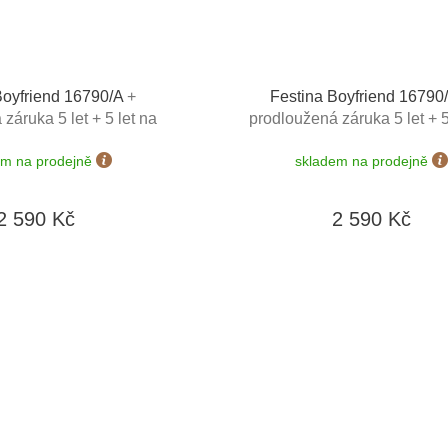
Boyfriend 16790/A
+
Festina Boyfriend 1679
záruka 5 let + 5 let na
prodloužená záruka 5 let + 5
rie zdarma + možnost
výměnu baterie zdarma + m
em na prodejně
skladem na prodejně
 dní + zkrácení řemínku
výměny do 190 dní + zkrácení
+ doprava zdarma
zdarma + doprava zdar
2 590 Kč
2 590 Kč