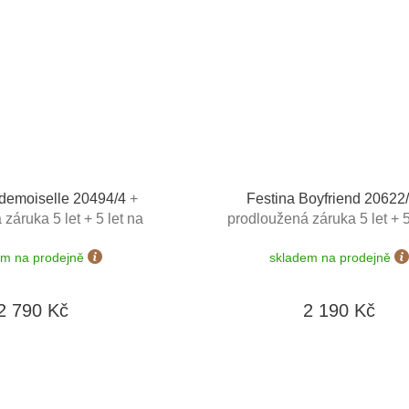
demoiselle 20494/4
+
Festina Boyfriend 2062
záruka 5 let + 5 let na
prodloužená záruka 5 let + 5
erie zdarma+ možnost
výměnu baterie zdarma + m
em na prodejně
skladem na prodejně
ěny do 90 dní
výměny do 190 dní + zkrácení
zdarma + doprava zdar
2 790 Kč
2 190 Kč