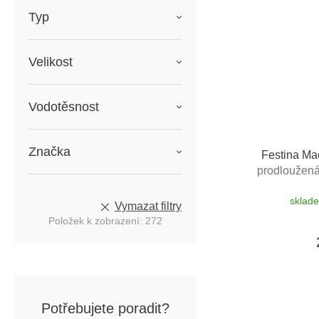
Typ
Velikost
Vodotěsnost
Značka
Festina Ma
prodloužená 
výměnu bat
sklad
vým
Vymazat filtry
Položek k zobrazení:
272
Potřebujete poradit?