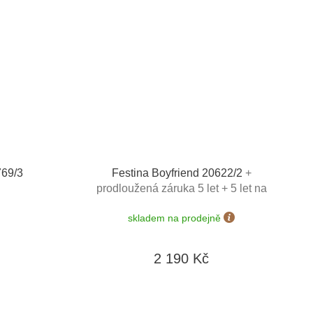
769/3
Festina Boyfriend 20622/2
+
prodloužená záruka 5 let + 5 let na
výměnu baterie zdarma + možnost
skladem na prodejně
výměny do 190 dní + zkrácení řemínku
zdarma + doprava zdarma
2 190 Kč