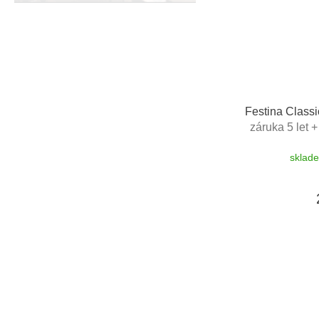
Festina Class
záruka 5 let 
zdarma + možn
sklad
zkrácení ře