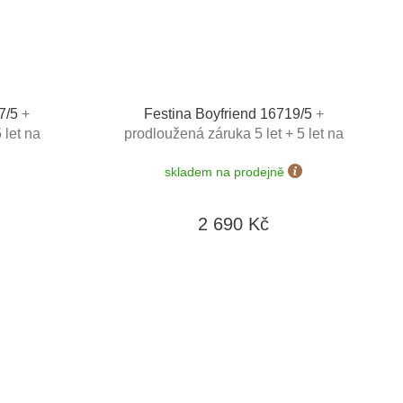
7/5
+
Festina Boyfriend 16719/5
+
 let na
prodloužená záruka 5 let + 5 let na
ožnost
výměnu baterie zdarma + možnost
skladem na prodejně
výměny do 190 dní + zkrácení řemínku
zdarma + doprava zdarma
2 690 Kč