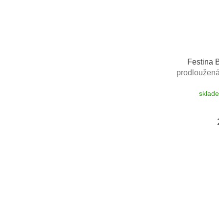
Festina 
prodloužená 
výměnu bate
sklad
výměny do 190
zdarma 