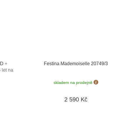
2/D
+
Festina Mademoiselle 20749/3
 let na
ožnost
skladem na prodejně
 řemínku
ma
2 590 Kč