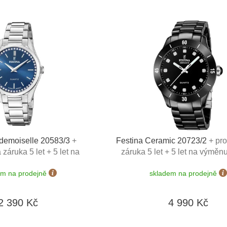
demoiselle 20583/3
+
Festina Ceramic 20723/2
+ pr
záruka 5 let + 5 let na
záruka 5 let + 5 let na výměnu
rie zdarma + možnost
zdarma + možnost výměny do 
em na prodejně
skladem na prodejně
 dní + zkrácení řemínku
zkrácení řemínku zdarma + 
+ doprava zdarma
zdarma
2 390 Kč
4 990 Kč