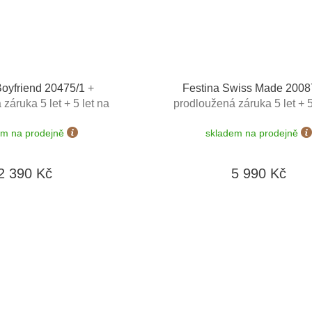
Boyfriend 20475/1
+
Festina Swiss Made 2008
záruka 5 let + 5 let na
prodloužená záruka 5 let + 5
rie zdarma + možnost
výměnu baterie zdarma+ m
em na prodejně
skladem na prodejně
 dní + zkrácení řemínku
výměny do 90 dní
+ doprava zdarma
2 390 Kč
5 990 Kč