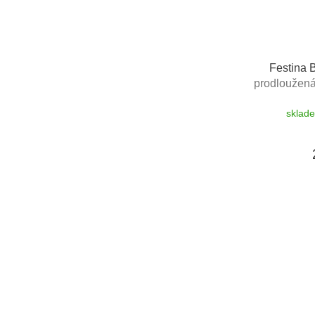
Festina 
prodloužená 
výměnu bate
sklad
výměny do 190
zdarma 