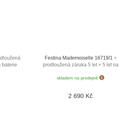
odloužená
Festina Mademoiselle 16719/1
+
 baterie
prodloužená záruka 5 let + 5 let na
190 dní +
výměnu baterie zdarma + možnost
skladem na prodejně
doprava
výměny do 190 dní + zkrácení řemínku
zdarma + doprava zdarma
2 690 Kč