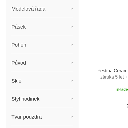
Modelová řada
Pásek
Pohon
Původ
Festina Ceram
záruka 5 let 
Sklo
zdarma + možn
sklad
zkrácení ře
Styl hodinek
Tvar pouzdra