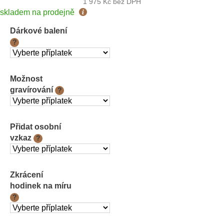
1 975 Kč
bez DPH
Měrná
skladem na prodejně
cena:
Dárkové balení
?
Možnost
gravírování
?
Přidat osobní
vzkaz
?
Zkrácení
hodinek na míru
?