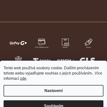
Tento web používá soubory cookie. Dalším procházením
tohoto webu vyjadřujete souhlas s jejich používáním.. Více
informací
zde
.
Nastavení
Vytvořil Shoptet
Copyright 2026
HELVETIA hodinky a šperky
. Všechna práva
Souhlasím