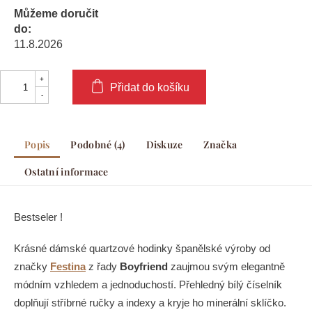
Můžeme doručit
do:
11.8.2026
Přidat do košíku
Popis
Podobné (4)
Diskuze
Značka
Ostatní informace
Bestseler !
Krásné dámské quartzové hodinky španělské výroby od
značky
Festina
z řady
Boyfriend
zaujmou svým elegantně
módním vzhledem a jednoduchostí. Přehledný bílý číselník
doplňují stříbrné ručky a indexy a kryje ho minerální sklíčko.