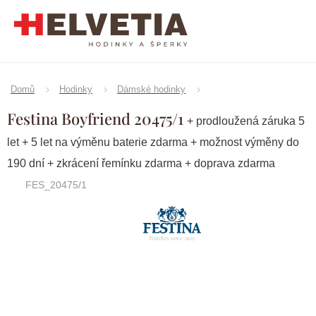
Přejít
na
obsah
Domů
Hodinky
Dámské hodinky
Festina Boyfriend 20475/1
+ prodloužená záruka 5
let + 5 let na výměnu baterie zdarma + možnost výměny do
190 dní + zkrácení řemínku zdarma + doprava zdarma
FES_20475/1
Značka:
Festina