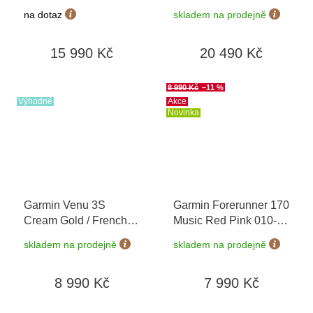
010-02969-12
+
Sapphire, Soft Gold /
na dotaz
skladem na prodejně
možnost výměny do 90
Fog grey 010-02903-
dní
11
15 990 Kč
20 490 Kč
8 990 Kč
–11 %
Výhodné
Akce
Novinka
Garmin Venu 3S
Garmin Forerunner 170
Cream Gold / French
Music Red Pink 010-
Gray, Sand Leather
03920-13
+ možnost
skladem na prodejně
skladem na prodejně
Band 010-02785-55
výměny do 90 dní
Premium + náhradní
8 990 Kč
7 990 Kč
řemínek