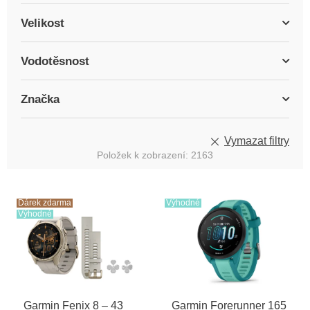
Velikost
Vodotěsnost
Značka
Vymazat filtry
Položek k zobrazení:
2163
V
ý
Dárek zdarma
Výhodné
Výhodné
p
i
s
p
r
o
Garmin Fenix 8 – 43
Garmin Forerunner 165