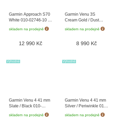
Garmin Approach S70
Garmin Venu 3S
White 010-02746-10
+
Cream Gold / Dust
možnost výměny do 90
Rose, Silicone Band
skladem na prodejně
skladem na prodejně
dní
010-02785-03
12 990 Kč
8 990 Kč
Výhodné
Výhodné
Garmin Venu 4 41 mm
Garmin Venu 4 41 mm
Slate / Black 010-
Silver / Periwinkle 010-
03013-02
03013-01
skladem na prodejně
skladem na prodejně