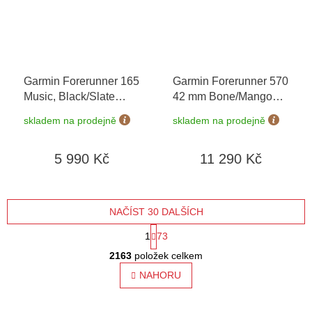
Garmin Forerunner 165
Garmin Forerunner 570
Music, Black/Slate
42 mm Bone/Mango
Gray 010-02863-30
+
010-02970-02
skladem na prodejně
skladem na prodejně
možnost výměny do 90
dní
5 990 Kč
11 290 Kč
NAČÍST 30 DALŠÍCH
S
1
73
O
t
2163
položek celkem
v
l
NAHORU
r
á
á
d