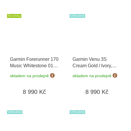
Novinka
Výhodné
Garmin Forerunner 170
Garmin Venu 3S
Music Whitestone 010-
Cream Gold / Ivory,
03920-11
+ možnost
Silicone Band 010-
skladem na prodejně
skladem na prodejně
výměny do 90 dní
02785-04
8 990 Kč
8 990 Kč
Výhodné
Výhodné