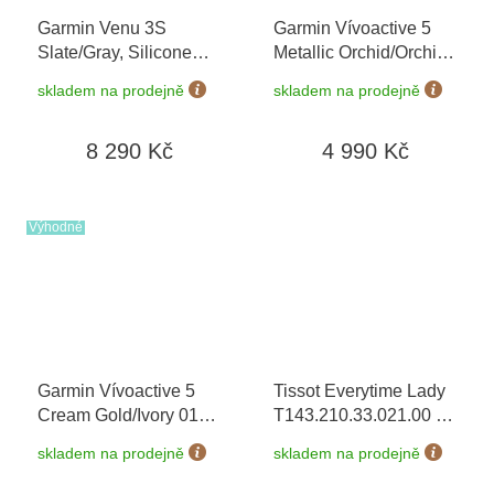
Garmin Venu 3S
Garmin Vívoactive 5
Slate/Gray, Silicone
Metallic Orchid/Orchid
band 010-02785-00
010-02862-13
skladem na prodejně
skladem na prodejně
8 290 Kč
4 990 Kč
Výhodné
Garmin Vívoactive 5
Tissot Everytime Lady
Cream Gold/Ivory 010-
T143.210.33.021.00
+
02862-11
prodloužená záruka 5
skladem na prodejně
skladem na prodejně
let + 5 let na výměnu
baterie zdarma +