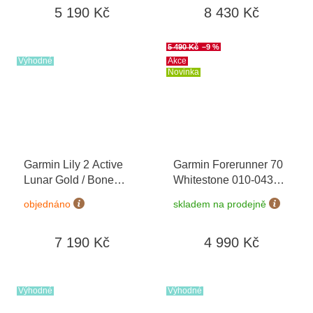
5 190 Kč
8 430 Kč
možnost výměny do 90
dní
5 490 Kč
–9 %
Výhodné
Akce
Novinka
Garmin Lily 2 Active
Garmin Forerunner 70
Lunar Gold / Bone
Whitestone 010-04307-
Silicone Band 010-
01
+ možnost výměny
objednáno
skladem na prodejně
02891-00
do 90 dní
7 190 Kč
4 990 Kč
Výhodné
Výhodné