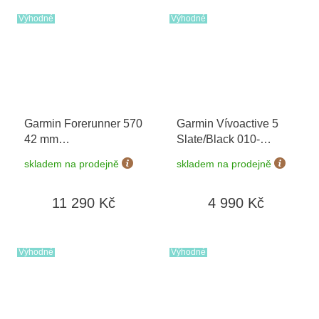
Výhodné
Výhodné
Garmin Forerunner 570
Garmin Vívoactive 5
42 mm
Slate/Black 010-
Whitestone/Cloud Blue
02862-10
skladem na prodejně
skladem na prodejně
010-02970-01
11 290 Kč
4 990 Kč
Výhodné
Výhodné