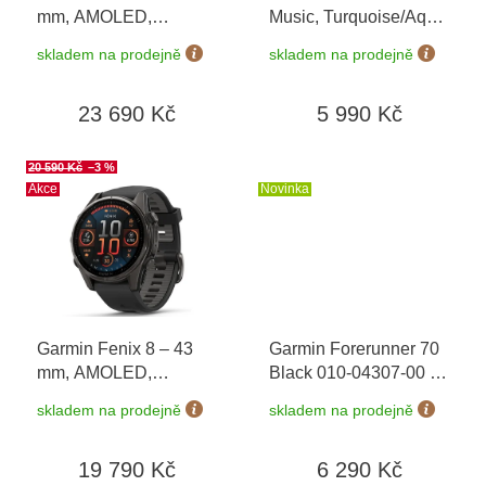
d
mm, AMOLED,
Music, Turquoise/Aqua
u
Sapphire, Soft Gold /
010-02863-32
+
k
skladem na prodejně
skladem na prodejně
Limestone 010-02903-
možnost výměny do 90
t
40 + náhradní řemínek
dní
ů
23 690 Kč
5 990 Kč
+ Topo Czech PRO
Voucher + náušnice
Guess JUBE01423 v
20 590 Kč
–3 %
hodnotě 1790 Kč
Akce
Novinka
Garmin Fenix 8 – 43
Garmin Forerunner 70
mm, AMOLED,
Black 010-04307-00
+
Sapphire, Carbon grey
možnost výměny do 90
skladem na prodejně
skladem na prodejně
DLC titanium, Black /
dní
Pebble grey 010-
19 790 Kč
6 290 Kč
02903-21