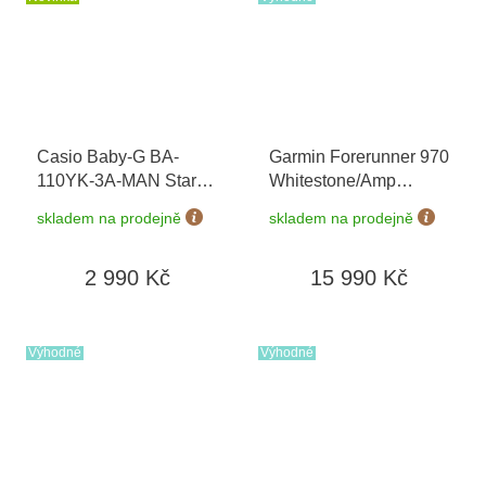
Casio Baby-G BA-
Garmin Forerunner 970
110YK-3A-MAN Star
Whitestone/Amp
Wars Special Edition
+
Yellow 010-02969-11
+
skladem na prodejně
skladem na prodejně
možnost výměny do 90
možnost výměny do 90
dní + doprava zdarma
dní
2 990 Kč
15 990 Kč
Výhodné
Výhodné