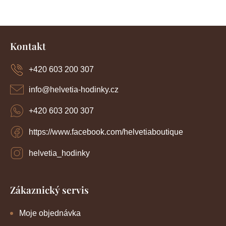
a
n
c
í
k
Z
p
o
r
á
Kontakt
v
p
v
k
a
y
+420 603 200 307
á
t
v
í
n
ý
info
@
helvetia-hodinky.cz
p
í
i
+420 603 200 307
s
u
https://www.facebook.com/helvetiaboutique
helvetia_hodinky
Zákaznický servis
Moje objednávka