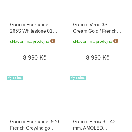
Garmin Forerunner
Garmin Venu 3S
265S Whitestone 010-
Cream Gold / French
02810-14
+ možnost
Gray, Silicone Band
skladem na prodejně
skladem na prodejně
výměny do 90 dní
010-02785-02
8 990 Kč
8 990 Kč
Výhodné
Výhodné
Garmin Forerunner 970
Garmin Fenix 8 – 43
French Grey/Indigo
mm, AMOLED,