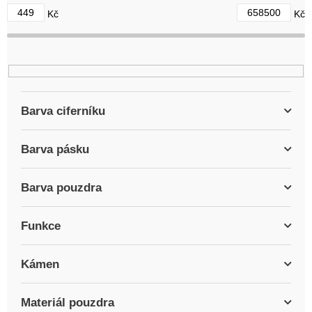
d
449
658500
Kč
Kč
u
k
t
ů
Barva ciferníku
Barva pásku
Barva pouzdra
Funkce
Kámen
Materiál pouzdra