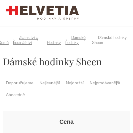
Přejít
na
obsah
Zlatnictví a
Dámské
Dámské hodinky
Domů
hodinářství
Hodinky
hodinky
Sheen
Dámské hodinky Sheen
Ř
a
Doporučujeme
Nejlevnější
Nejdražší
Nejprodávanější
z
e
Abecedně
n
í
p
r
Cena
o