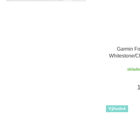
Garmin Fo
Whitestone/C
sklad
Výhodné