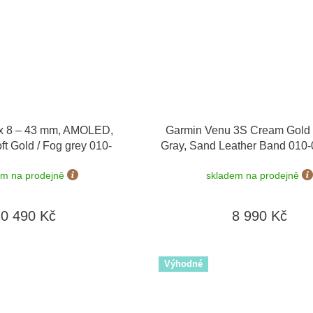
x 8 – 43 mm, AMOLED,
Garmin Venu 3S Cream Gold 
ft Gold / Fog grey 010-
Gray, Sand Leather Band 010
02903-11
Premium + náhradní řem
em na prodejně
skladem na prodejně
20 490 Kč
8 990 Kč
Výhodné