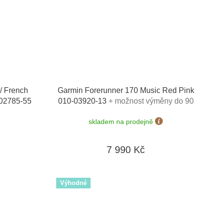
/ French
Garmin Forerunner 170 Music Red Pink
-02785-55
010-03920-13
+ možnost výměny do 90
ínek
dní
skladem na prodejně
7 990 Kč
Výhodné