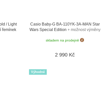
d / Light
Casio Baby-G BA-110YK-3A-MAN Star
í řemínek
Wars Special Edition
+ možnost výměny
do 90 dní + doprava zdarma
skladem na prodejně
2 990 Kč
Výhodné