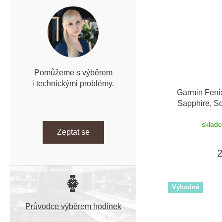
Pomůžeme s výběrem
i technickými problémy.
Garmin Feni
Sapphire, So
sklad
Zeptat se
Výhodné
Průvodce výběrem hodinek