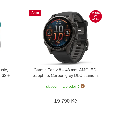
Akce
20 590
Kč
–3 %
usic,
Garmin Fenix 8 – 43 mm, AMOLED,
3-32
+
Sapphire, Carbon grey DLC titanium,
dní
Black / Pebble grey 010-02903-21
skladem na prodejně
19 790 Kč