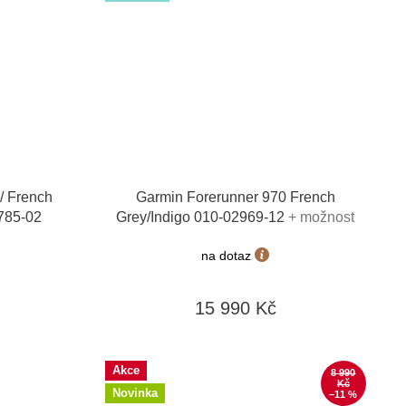
/ French
Garmin Forerunner 970 French
2785-02
Grey/Indigo 010-02969-12
+ možnost
výměny do 90 dní
na dotaz
15 990 Kč
Akce
8 990
Kč
Novinka
–11 %