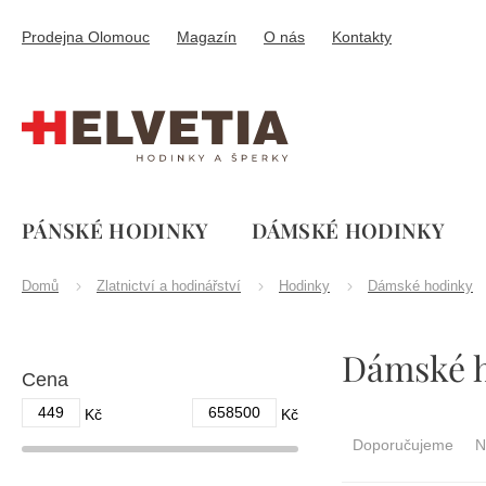
Přejít
na
Prodejna Olomouc
Magazín
O nás
Kontakty
obsah
PÁNSKÉ HODINKY
DÁMSKÉ HODINKY
Domů
Zlatnictví a hodinářství
Hodinky
Dámské hodinky
P
Dámské 
o
Cena
s
t
449
658500
Ř
Kč
Kč
r
a
Doporučujeme
N
a
z
n