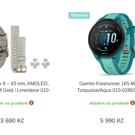
Výhodné
x 8 – 43 mm, AMOLED,
Garmin Forerunner 165 M
t Gold / Limestone 010-
Turquoise/Aqua 010-0286
áhradní řemínek
+ Topo
možnost výměny do 90 
em na prodejně
skladem na prodejně
ucher + náušnice Guess
 v hodnotě 1790 Kč
23 690 Kč
5 990 Kč