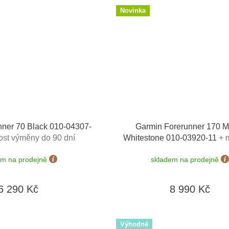
Novinka
nner 70 Black 010-04307-
Garmin Forerunner 170 M
st výměny do 90 dní
Whitestone 010-03920-11
+ 
výměny do 90 dní
em na prodejně
skladem na prodejně
6 290 Kč
8 990 Kč
Výhodné