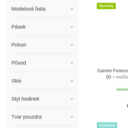
Novinka
Modelová řada
Pásek
Pohon
Původ
Garmin Foreru
00
+ možno
Sklo
sklad
Styl hodinek
Tvar pouzdra
Výhodné