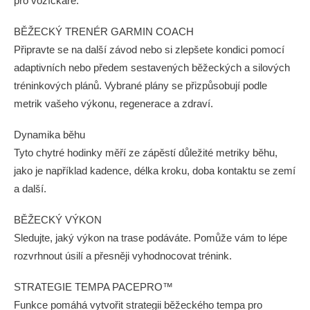
pro vozíčkáře.
BĚŽECKÝ TRENÉR GARMIN COACH
Připravte se na další závod nebo si zlepšete kondici pomocí
adaptivních nebo předem sestavených běžeckých a silových
tréninkových plánů. Vybrané plány se přizpůsobují podle
metrik vašeho výkonu, regenerace a zdraví.
Dynamika běhu
Tyto chytré hodinky měří ze zápěstí důležité metriky běhu,
jako je například kadence, délka kroku, doba kontaktu se zemí
a další.
BĚŽECKÝ VÝKON
Sledujte, jaký výkon na trase podáváte. Pomůže vám to lépe
rozvrhnout úsilí a přesněji vyhodnocovat trénink.
STRATEGIE TEMPA PACEPRO™
Funkce pomáhá vytvořit strategii běžeckého tempa pro