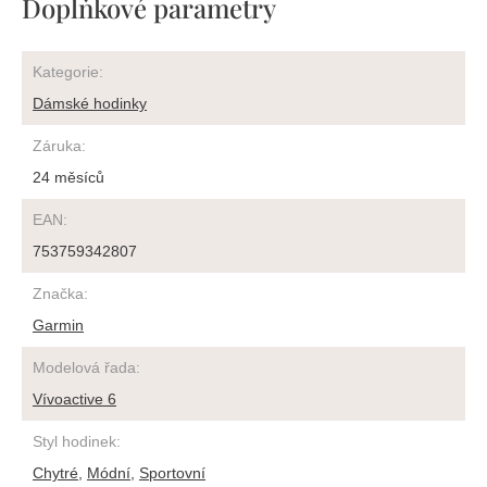
Doplňkové parametry
Kategorie
:
Dámské hodinky
Záruka
:
24 měsíců
EAN
:
753759342807
Značka
:
Garmin
Modelová řada
:
Vívoactive 6
Styl hodinek
:
Chytré
,
Módní
,
Sportovní