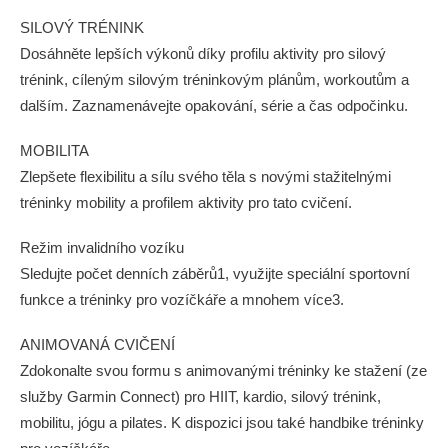
SILOVÝ TRÉNINK
Dosáhněte lepších výkonů díky profilu aktivity pro silový
trénink, cíleným silovým tréninkovým plánům, workoutům a
dalším. Zaznamenávejte opakování, série a čas odpočinku.
MOBILITA
Zlepšete flexibilitu a sílu svého těla s novými stažitelnými
tréninky mobility a profilem aktivity pro tato cvičení.
Režim invalidního vozíku
Sledujte počet denních záběrů1, využijte speciální sportovní
funkce a tréninky pro vozíčkáře a mnohem více3.
ANIMOVANÁ CVIČENÍ
Zdokonalte svou formu s animovanými tréninky ke stažení (ze
služby Garmin Connect) pro HIIT, kardio, silový trénink,
mobilitu, jógu a pilates. K dispozici jsou také handbike tréninky