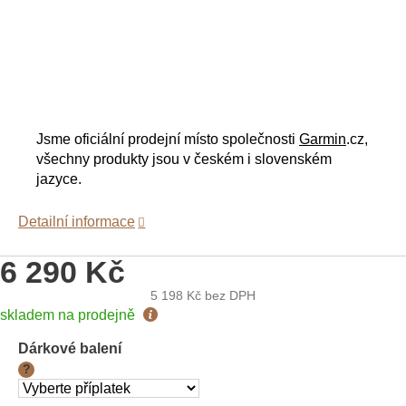
Jsme oficiální prodejní místo společnosti
Garmin
.cz,
všechny produkty jsou v českém i slovenském
jazyce.
Detailní informace
6 290 Kč
5 198 Kč
bez DPH
Měrná
skladem na prodejně
cena:
Dárkové balení
?