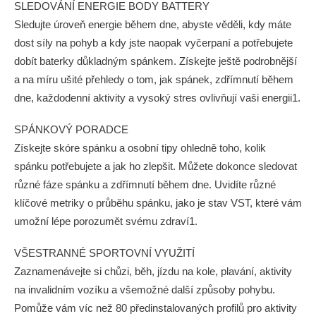
SLEDOVÁNÍ ENERGIE BODY BATTERY
Sledujte úroveň energie během dne, abyste věděli, kdy máte
dost síly na pohyb a kdy jste naopak vyčerpaní a potřebujete
dobít baterky důkladným spánkem. Získejte ještě podrobnější
a na míru ušité přehledy o tom, jak spánek, zdřímnutí během
dne, každodenní aktivity a vysoký stres ovlivňují vaši energii1.
SPÁNKOVÝ PORADCE
Získejte skóre spánku a osobní tipy ohledně toho, kolik
spánku potřebujete a jak ho zlepšit. Můžete dokonce sledovat
různé fáze spánku a zdřímnutí během dne. Uvidíte různé
klíčové metriky o průběhu spánku, jako je stav VST, které vám
umožní lépe porozumět svému zdraví1.
VŠESTRANNÉ SPORTOVNÍ VYUŽITÍ
Zaznamenávejte si chůzi, běh, jízdu na kole, plavání, aktivity
na invalidním vozíku a všemožné další způsoby pohybu.
Pomůže vám víc než 80 předinstalovaných profilů pro aktivity