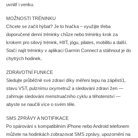
uvnitř i venku.
MOŽNOSTI TRÉNINKU
Chcete se začít hýbat? Je to hračka – využijte třeba
doporučené denní tréninky chůze nebo tréninky krok za
krokem pro silový trénink, HIIT, jógu, pilates, mobilitu a další.
Stačí najít tréninky v aplikaci Garmin Connect a stáhnout je do
chytrých hodinek.
ZDRAVOTNÍ FUNKCE
Sledujte průběžně své zdraví díky měření tepu na zápěstí1,
stavu VST, pulznímu oxymetru2 a sledování zdraví žen —
zahrnuje sledování menstruačního cyklu a těhotenství —
abyste se naučili více o svém těle.
SMS ZPRÁVY A NOTIFIKACE
Po spárování s kompatibilním iPhone nebo Android telefonem
můžete na hodinkách zobrazovat SMS zprávy, upozornění na