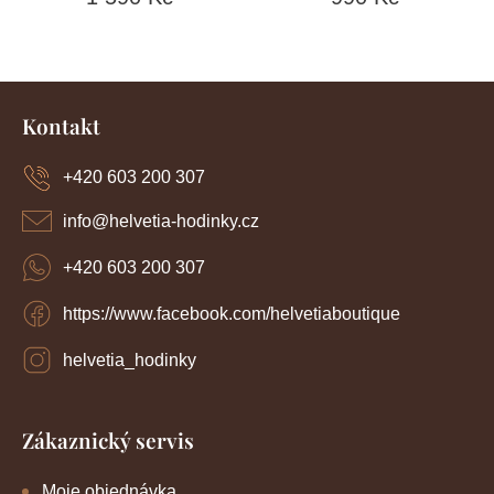
Z
á
Kontakt
p
a
+420 603 200 307
t
í
info
@
helvetia-hodinky.cz
+420 603 200 307
https://www.facebook.com/helvetiaboutique
helvetia_hodinky
Zákaznický servis
Moje objednávka