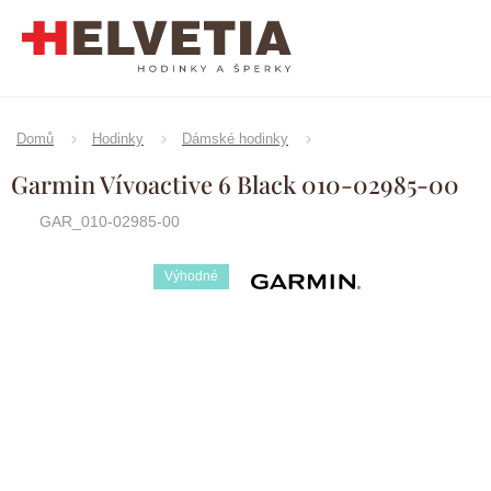
Přejít
na
obsah
Domů
Hodinky
Dámské hodinky
Garmin Vívoactive 6 Black 010-02985-00
GAR_010-02985-00
Výhodné
Značka:
Garmin