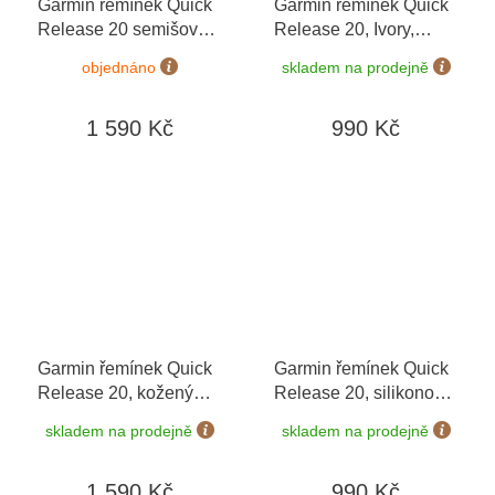
Garmin řemínek Quick
Garmin řemínek Quick
Release 20 semišový
Release 20, Ivory,
šedý
přezka Cream Gold
objednáno
skladem na prodejně
1 590 Kč
990 Kč
Garmin řemínek Quick
Garmin řemínek Quick
Release 20, kožený
Release 20, silikonový
béžový, růžovozlatá
black 010-12932-64
skladem na prodejně
skladem na prodejně
přezka
1 590 Kč
990 Kč