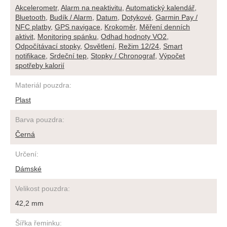
Akcelerometr
,
Alarm na neaktivitu
,
Automatický kalendář
,
Bluetooth
,
Budík / Alarm
,
Datum
,
Dotykové
,
Garmin Pay /
NFC platby
,
GPS navigace
,
Krokoměr
,
Měření denních
aktivit
,
Monitoring spánku
,
Odhad hodnoty VO2
,
Odpočítávací stopky
,
Osvětlení
,
Režim 12/24
,
Smart
notifikace
,
Srdeční tep
,
Stopky / Chronograf
,
Výpočet
spotřeby kalorií
Materiál pouzdra
:
Plast
Barva pouzdra
:
Černá
Určení
:
Dámské
Velikost pouzdra
:
42,2 mm
Šířka řeminku
: