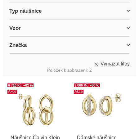
Typ náušnice
Vzor
Značka
Vymazat filtry
Položek k zobrazení:
2
V
6 710 Kč
–62 %
3 060 Kč
–50 %
ý
Akce
Akce
p
i
s
p
r
o
Náušnice Calvin Klein
Dámské náušnice