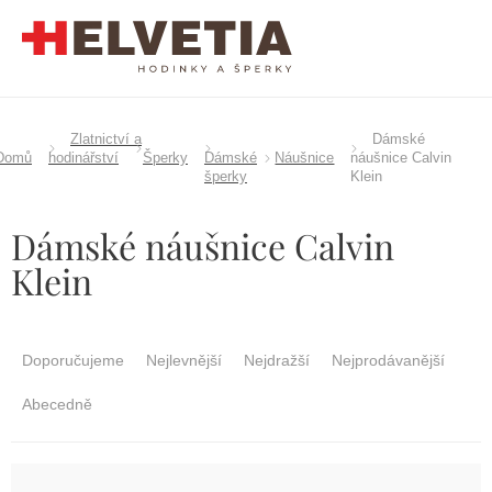
Přejít
na
obsah
Zlatnictví a
Dámské
Domů
hodinářství
Šperky
Dámské
Náušnice
náušnice Calvin
šperky
Klein
Dámské náušnice Calvin
Klein
Ř
a
Doporučujeme
Nejlevnější
Nejdražší
Nejprodávanější
z
e
Abecedně
n
í
p