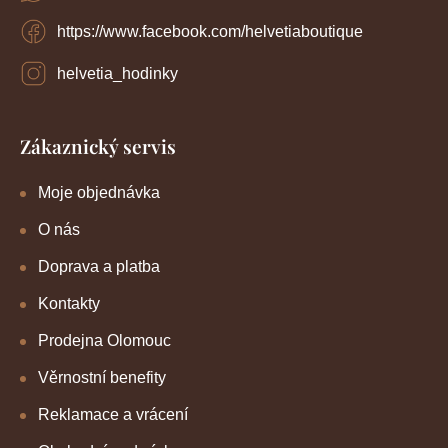
p
https://www.facebook.com/helvetiaboutique
i
s
u
helvetia_hodinky
Zákaznický servis
Moje objednávka
O nás
Doprava a platba
Kontakty
Prodejna Olomouc
Věrnostní benefity
Reklamace a vrácení