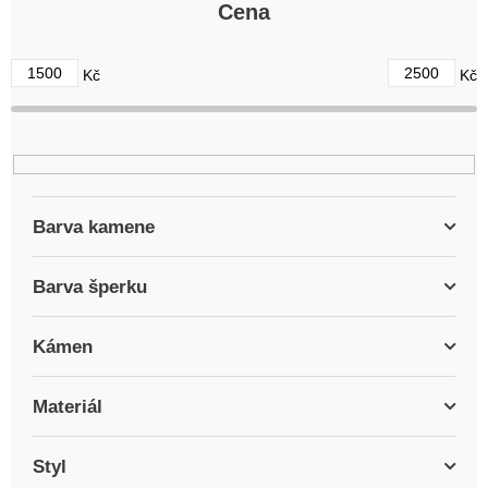
r
Cena
o
d
1500
2500
Kč
Kč
u
k
t
ů
Barva kamene
Barva šperku
Kámen
Materiál
Styl